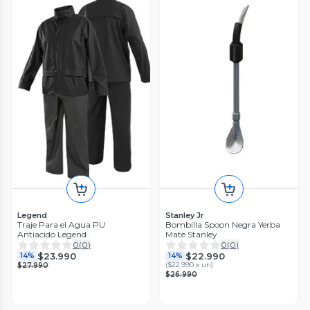
Legend
Stanley Jr
Traje Para el Agua PU
Bombilla Spoon Negra Yerba
Antiacido Legend
Mate Stanley
0
(
0
)
0
(
0
)
$23.990
$22.990
14%
14%
(
$22.990 x un
)
$27.990
$26.990