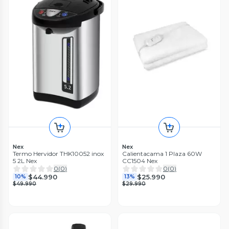
Nex
Nex
Termo Hervidor THK10052 inox
Calientacama 1 Plaza 60W
5 2L Nex
CC1504 Nex
0
(
0
)
0
(
0
)
$44.990
$25.990
10%
13%
$49.990
$29.990