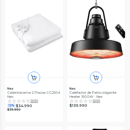
Nex
Nex
Calientacama 2 Plazas CC2504
Calefactor de Patio colgante
Nex
Heater 1500W - Nex
0
(
0
)
0
(
0
)
$139.990
$34.990
12%
$39.990