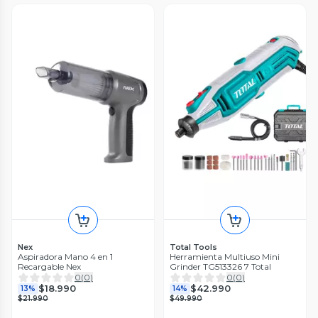
Nex
Total Tools
Aspiradora Mano 4 en 1
Herramienta Multiuso Mini
Recargable Nex
Grinder TG513326 7 Total
0
(
0
)
0
(
0
)
$18.990
$42.990
13%
14%
$21.990
$49.990