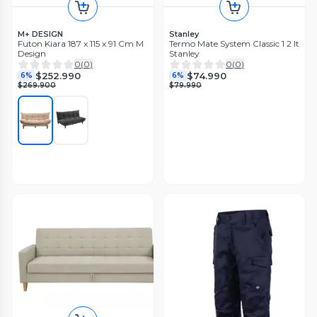
M+ DESIGN
Stanley
Futon Kiara 187 x 115 x 91 Cm M
Termo Mate System Classic 1 2 lt
Design
Stanley
0
(
0
)
0
(
0
)
$252.990
$74.990
6%
6%
$269.900
$79.990