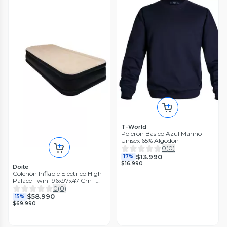
T-World
Poleron Basico Azul Marino
Unisex 65% Algodon
0
(
0
)
$13.990
17%
$16.990
Doite
Colchón Inflable Eléctrico High
Palace Twin 196x97x47 Cm -
Doite
0
(
0
)
$58.990
15%
$69.990