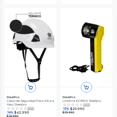
SteelPro
SteelPro
Casco de Seguridad Para Altura
Linterna KOBRA Steelpro
Yako Steelpro
0
(
0
)
0
(
0
)
$25.990
13%
$42.990
14%
$29.990
$49.990