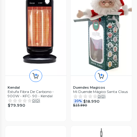
Kendal
Duendes Magicos
Estufa Fibra De Carbono -
Mi Duende Mágico Santa Claus
900W - KFC- 90 - Kendal
0
(
0
)
0
(
0
)
$18.990
20%
$79.990
$23.990