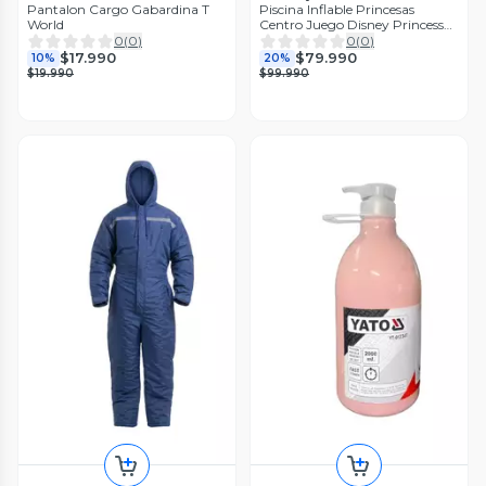
Pantalon Cargo Gabardina T
Piscina Inflable Princesas
World
Centro Juego Disney Princess
221x193x140 Cm
0
(
0
)
0
(
0
)
$17.990
$79.990
10%
20%
$19.990
$99.990