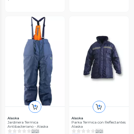
Alaska
Alaska
Jardinera Termica
Parka Termica con Reflectantes
Antibacteriano - Alaska
Alaska
0
(
0
)
0
(
0
)