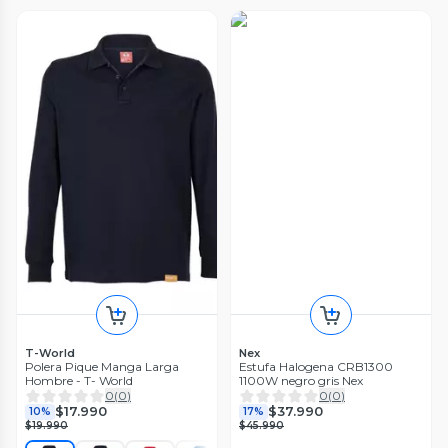
T-World
Nex
Polera Pique Manga Larga
Estufa Halogena CRB1300
Hombre - T- World
1100W negro gris Nex
0
(
0
)
0
(
0
)
$17.990
$37.990
10%
17%
$19.990
$45.990