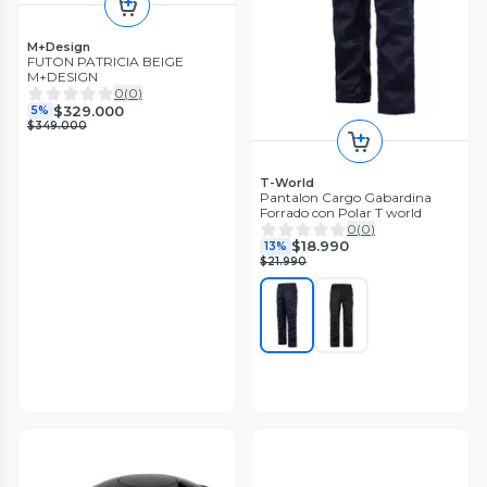
M+Design
FUTON PATRICIA BEIGE
M+DESIGN
0
(
0
)
$329.000
5%
$349.000
T-World
Pantalon Cargo Gabardina
Forrado con Polar T world
0
(
0
)
$18.990
13%
$21.990