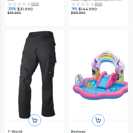
Design
0
(
0
)
0
(
0
)
$31.990
$144.990
20%
9%
$39.990
$159.990
T-World
Bestway