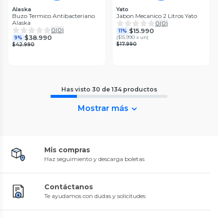
Alaska
Yato
Buzo Termico Antibacteriano
Jabon Mecanico 2 Litros Yato
Alaska
0
(
0
)
0
(
0
)
$15.990
11%
$38.990
(
$15.990 x un
)
9%
$17.990
$42.990
Has visto
30
de
134
productos
Mostrar más
Mis compras
Haz seguimiento y descarga boletas
Contáctanos
Te ayudamos con dudas y solicitudes