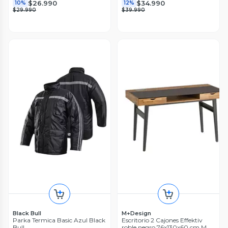
$26.990
$34.990
10%
12%
$29.990
$39.990
Black Bull
M+Design
Parka Termica Basic Azul Black
Escritorio 2 Cajones Effektiv
Bull
roble negro 76x130x60 cm M