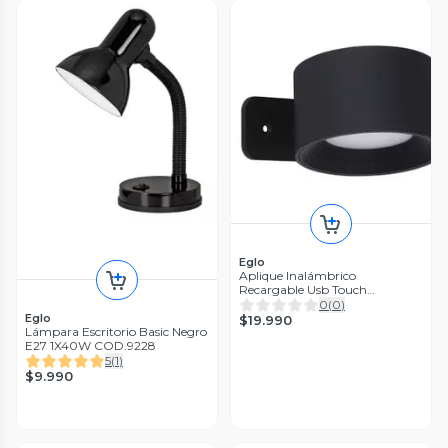
Eglo
Aplique Inalámbrico
Recargable Usb Touch
Regulador Muraglie Led 1X5W
0
(
0
)
Eglo
$19.990
Lámpara Escritorio Basic Negro
E27 1X40W COD.9228
5
(
1
)
$9.990