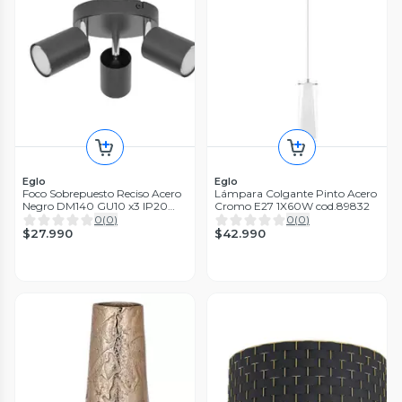
Eglo
Eglo
Foco Sobrepuesto Reciso Acero
Lámpara Colgante Pinto Acero
Negro DM140 GU10 x3 IP20
Cromo E27 1X60W cod.89832
Cod74008
0
(
0
)
0
(
0
)
$27.990
$42.990