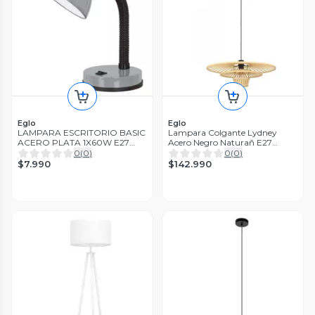
Eglo
Eglo
LAMPARA ESCRITORIO BASIC
Lampara Colgante Lydney
ACERO PLATA 1X60W E27
Acero Negro Naturañ E27
COD.90977
1X40W IP20 cod44012
0
(
0
)
0
(
0
)
$7.990
$142.990