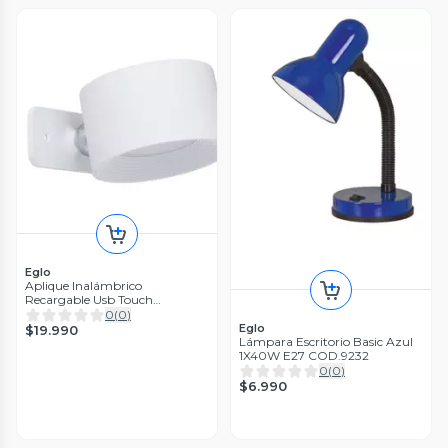
Eglo
Aplique Inalámbrico
Recargable Usb Touch
Regulador Muraglie Led 1X5W
0
(
0
)
Redondo blanco
Eglo
$19.990
Lámpara Escritorio Basic Azul
1X40W E27 COD.9232
0
(
0
)
$6.990