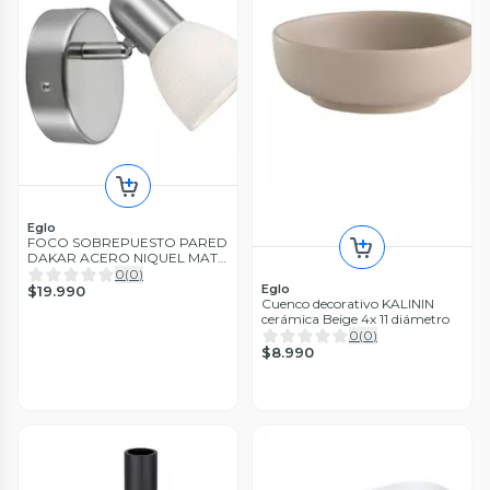
Eglo
FOCO SOBREPUESTO PARED
DAKAR ACERO NIQUEL MATE
1X40W E14 COD.88472
0
(
0
)
Eglo
$19.990
Cuenco decorativo KALININ
cerámica Beige 4x 11 diámetro
0
(
0
)
$8.990