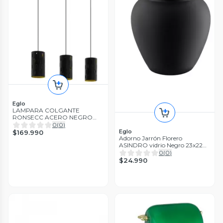
Eglo
LAMPARA COLGANTE
RONSECC ACERO NEGRO
E27 3X60W COD.79444
0
(
0
)
Eglo
$169.990
Adorno Jarrón Florero
ASINDRO vidrio Negro 23x22
cm
0
(
0
)
$24.990