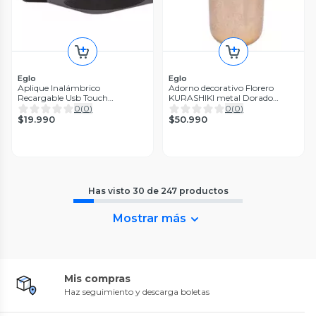
Eglo
Eglo
Aplique Inalámbrico
Adorno decorativo Florero
Recargable Usb Touch
KURASHIKI metal Dorado
Regulador Muraglie Led 1X5W
40×17cm
0
(
0
)
0
(
0
)
Cuadrado negro
$19.990
$50.990
Has visto
30
de
247
productos
Mostrar más
Mis compras
Haz seguimiento y descarga boletas