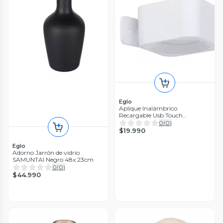
Eglo
Aplique Inalámbrico
Recargable Usb Touch
Regulador Muraglie Led 1X5W
0
(
0
)
cuadrado Blanco
$19.990
Eglo
Adorno Jarrón de vidrio
SAMUNTAI Negro 48x 23cm
0
(
0
)
$44.990