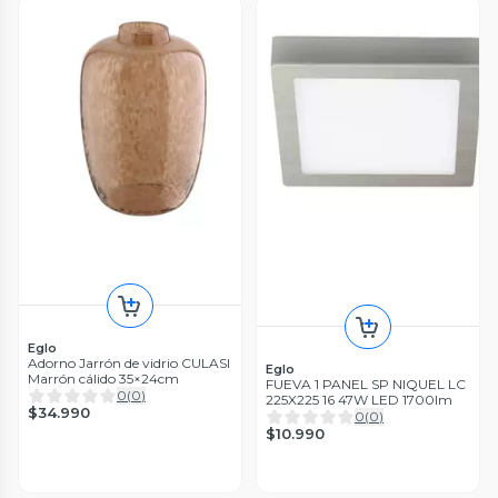
Eglo
Adorno Jarrón de vidrio CULASI
Eglo
Marrón cálido 35×24cm
FUEVA 1 PANEL SP NIQUEL LC
0
(
0
)
225X225 16 47W LED 1700lm
$34.990
0
(
0
)
$10.990