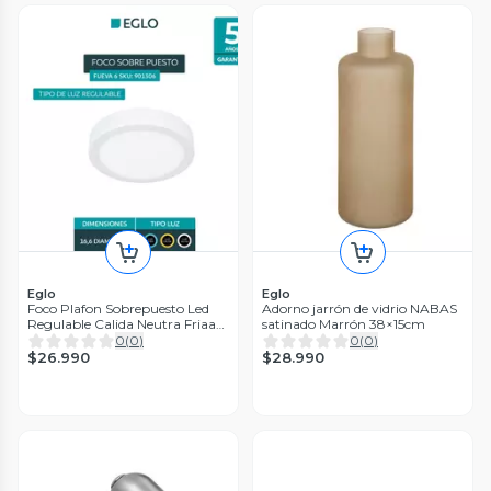
Eglo
Eglo
Foco Plafon Sobrepuesto Led
Adorno jarrón de vidrio NABAS
Regulable Calida Neutra Friaa
satinado Marrón 38×15cm
Diam17cm 7w
0
(
0
)
0
(
0
)
$26.990
$28.990