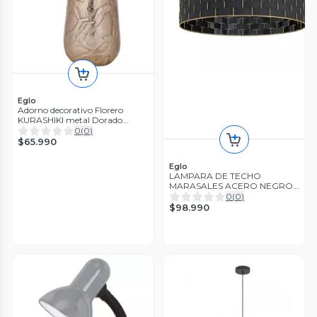
Eglo
Adorno decorativo Florero
KURASHIKI metal Dorado
38×16cm
0
(
0
)
$65.990
Eglo
LAMPARA DE TECHO
MARASALES ACERO NEGRO
E27 1X40W IP20 COD.99523
0
(
0
)
$98.990