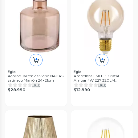
Eglo
Eglo
Adorno Jarrón de vidrio NABAS
Ampolleta LMLED Cristal
satinado Marrón 24×21cm
Ambar 4W E27 320LM
cod110052
0
(
0
)
0
(
0
)
$28.990
$12.990