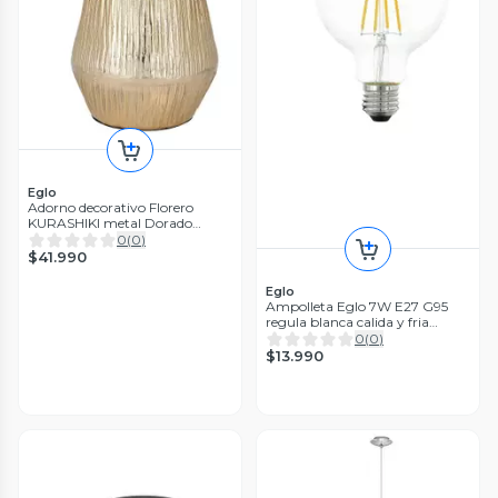
Eglo
Adorno decorativo Florero
KURASHIKI metal Dorado
27×20 cm
0
(
0
)
$41.990
Eglo
Ampolleta Eglo 7W E27 G95
regula blanca calida y fria
806LM Cod110181
0
(
0
)
$13.990