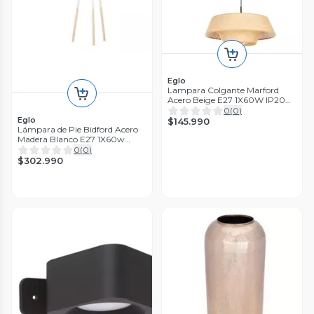
Eglo
Lampara Colgante Marford
Acero Beige E27 1X60W IP20
Cod44096
0
(
0
)
Eglo
$145.990
Lámpara de Pie Bidford Acero
Madera Blanco E27 1X60w
cod49156
0
(
0
)
$302.990