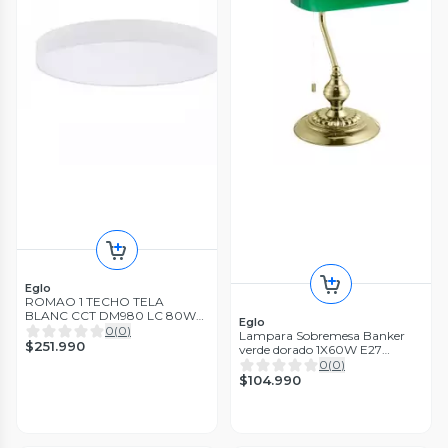
Eglo
ROMAO 1 TECHO TELA
BLANC CCT DM980 LC 80W
Eglo
7800lm DIM
0
(
0
)
Lampara Sobremesa Banker
$251.990
verde dorado 1X60W E27
Cód90967
0
(
0
)
$104.990