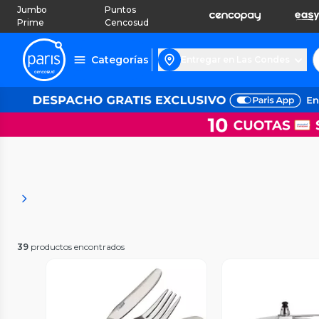
Jumbo
Puntos
Prime
Cencosud
Categorías
Entregar en Las Condes
39
productos encontrados