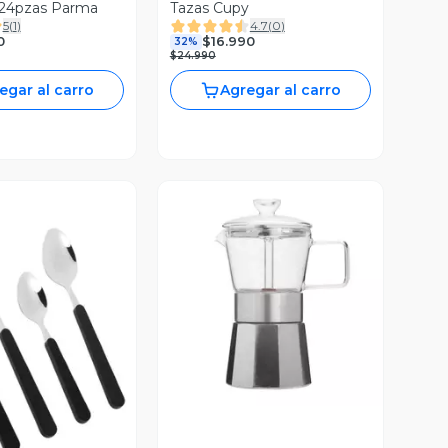
 24pzas Parma
Tazas Cupy
5
(
1
)
4.7
(
0
)
0
$16.990
32%
$24.990
egar al carro
Agregar al carro
Vista Previa
ista Previa