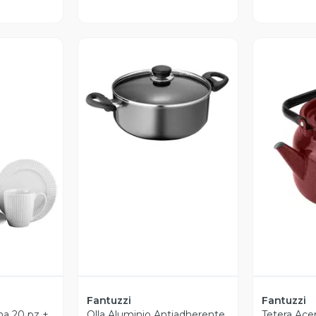
Vista Previa
revia
V
Fantuzzi
Fantuzzi
ana 20 pz +
Olla Aluminio Antiadherente
Tetera Ace