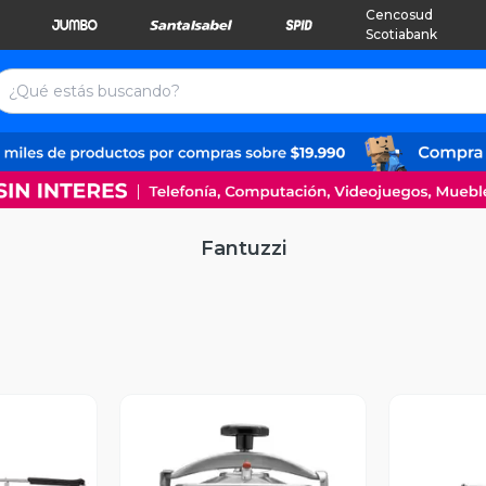
Cencosud
Scotiabank
Fantuzzi