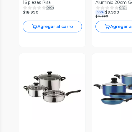
16 piezas Pisa
Aluminio 20cm 
0
(
0
)
0
(
0
)
$18.990
$9.990
33%
$14.990
Agregar al carro
Agregar a
Vista Previa
Vista P