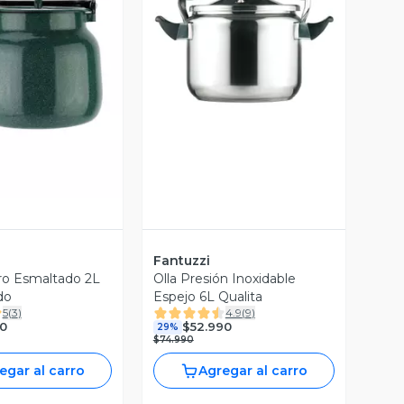
Vista Previa
ista Previa
Fantuzzi
ro Esmaltado 2L
Olla Presión Inoxidable
do
Espejo 6L Qualita
5
(
3
)
4.9
(
9
)
0
$52.990
29%
$74.990
egar al carro
Agregar al carro