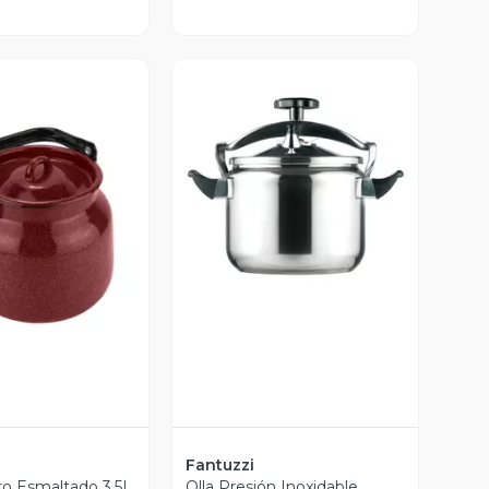
Vista Previa
ista Previa
Fantuzzi
ro Esmaltado 3,5L
Olla Presión Inoxidable