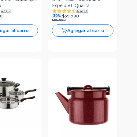
o
Espejo 8L Qualita
4.5
(
6
)
4.4
(
18
)
0
$59.990
30%
$85.990
egar al carro
Agregar al carro
ista Previa
Vista Previa