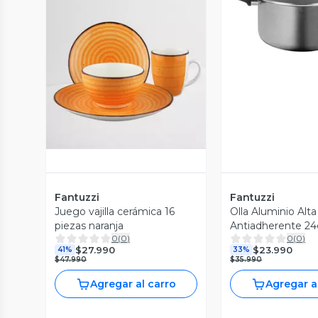
Vista P
Vista Previa
Fantuzzi
Fantuzzi
Juego vajilla cerámica 16
Olla Aluminio Alta
piezas naranja
Antiadherente 2
0
(
0
)
0
(
0
)
Gourmet
$27.990
$23.990
41%
33%
$47.990
$35.990
Agregar al carro
Agregar a