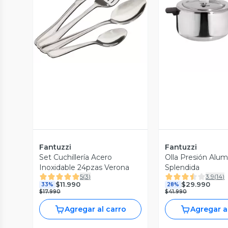
Vista Previa
Vista P
Fantuzzi
Fantuzzi
Set Cuchillería Acero
Olla Presión Alum
Inoxidable 24pzas Verona
Splendida
5
(
3
)
3.9
(
14
)
$11.990
$29.990
33%
28%
$17.990
$41.990
Agregar al carro
Agregar a