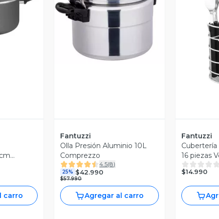
revia
Vista Previa
V
Fantuzzi
Fantuzzi
Olla Presión Aluminio 10L
Cubertería 
4cm
Comprezzo
16 piezas 
4.5
(
8
)
$14.990
$42.990
25%
$57.990
l carro
Agregar al carro
Agr