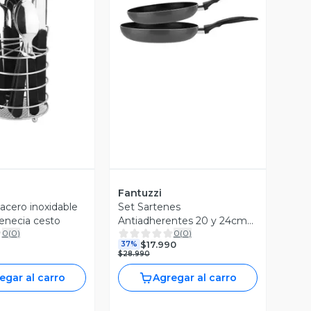
Vista Previa
ista Previa
Fantuzzi
acero inoxidable
Set Sartenes
Venecia cesto
Antiadherentes 20 y 24cm
0
(
0
)
0
(
0
)
Gourmet
$17.990
37%
$28.990
egar al carro
Agregar al carro