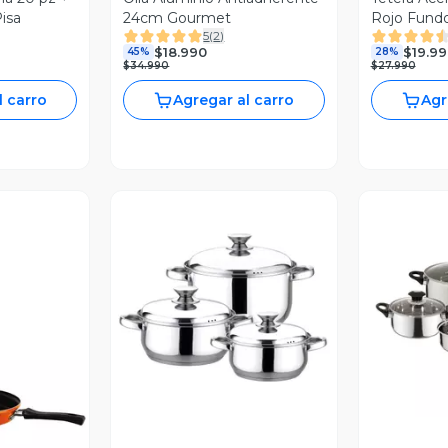
Pisa
24cm Gourmet
Rojo Fund
5
(
2
)
$18.990
$19.99
45%
28%
$34.990
$27.990
l carro
Agregar al carro
Agr
Vista Previa
V
revia