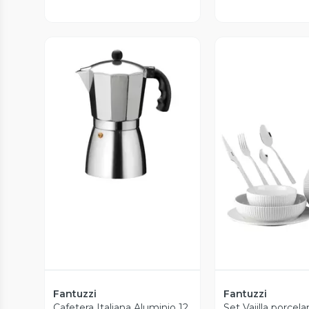
Vista Previa
Vista P
Fantuzzi
Fantuzzi
Cafetera Italiana Aluminio 12
Set Vajilla porcel