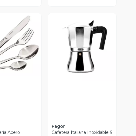
ista Previa
Vista Previa
Fagor
ería Acero
Cafetera Italiana Inoxidable 9