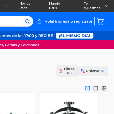
Novios
Mundo
Te
Paris
Paris
ayudamos
¡Hola! Ingresa o regístrate
Filtros
Ordenar
(
0
)