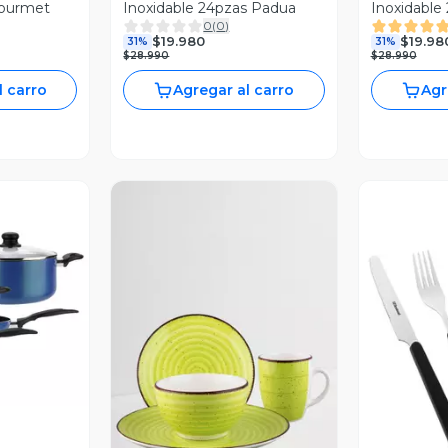
Gourmet
Inoxidable 24pzas Padua
Inoxidable
0
(
0
)
$19.980
$19.98
31%
31%
$28.990
$28.990
l carro
Agregar al carro
Agr
revia
Vista Previa
V