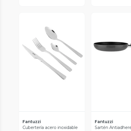
Vista P
Vista Previa
Fantuzzi
Fantuzzi
Cubertería acero inoxidable
Sartén Antiadher