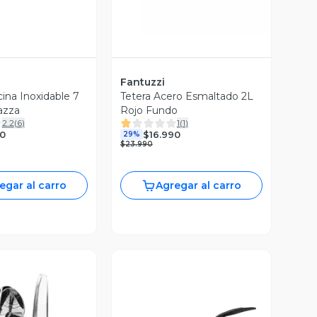
Fantuzzi
ina Inoxidable 7
Tetera Acero Esmaltado 2L
azza
Rojo Fundo
2.2
(
6
)
1
(
1
)
0
$16.990
29%
$23.990
egar al carro
Agregar al carro