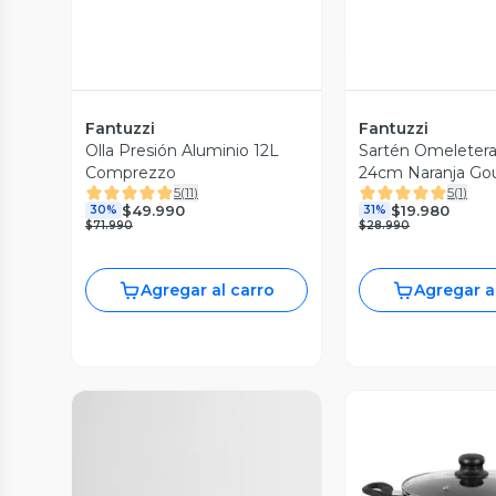
Fantuzzi
Fantuzzi
Olla Presión Aluminio 12L
Sartén Omeleter
Comprezzo
24cm Naranja Go
5
(
11
)
5
(
1
)
$49.990
$19.980
30%
31%
$71.990
$28.990
Agregar al carro
Agregar a