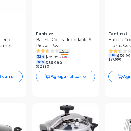
Fantuzzi
Fantuzzi
a Dúo
Batería Cocina Inoxidable 6
Batería Coc
urmet
Piezas Pavia
Piezas Cor
2.9
(
15
)
$39.99
31%
$35.990
32%
$57.990
$36.990
30%
$52.990
l carro
Agregar al carro
Agr