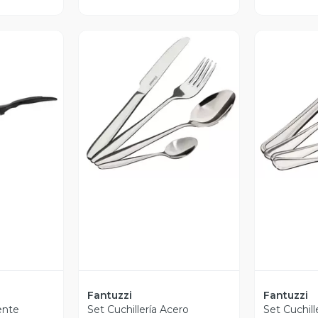
Vista Previa
V
revia
Fantuzzi
Fantuzzi
ente
Set Cuchillería Acero
Set Cuchill