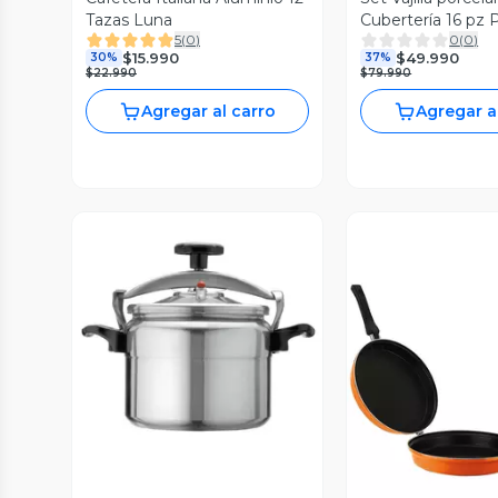
Tazas Luna
Cubertería 16 pz 
5
(
0
)
0
(
0
)
$15.990
$49.990
30%
37%
$22.990
$79.990
Agregar al carro
Agregar a
Vista Previa
Vista P