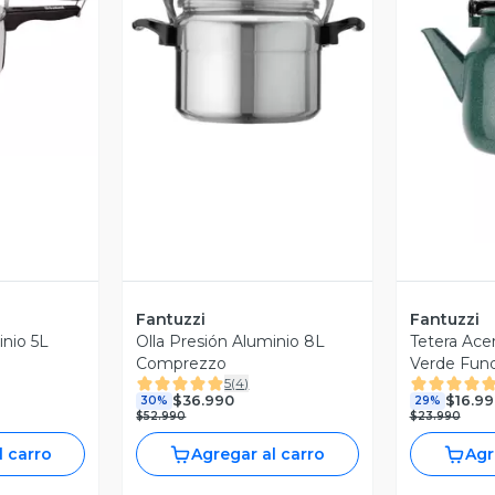
revia
Vista Previa
V
Fantuzzi
Fantuzzi
inio 5L
Olla Presión Aluminio 8L
Tetera Ace
Comprezzo
Verde Fun
5
(
4
)
$36.990
$16.99
30%
29%
$52.990
$23.990
l carro
Agregar al carro
Agr