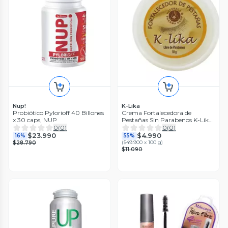
Nup!
K-Lika
Probiótico Pylorioff 40 Billones
Crema Fortalecedora de
x 30 caps, NUP
Pestañas Sin Parabenos K-Lika
10 g
0
(
0
)
0
(
0
)
$23.990
$4.990
16%
55%
(
$49.900 x 100 g
)
$28.790
$11.090