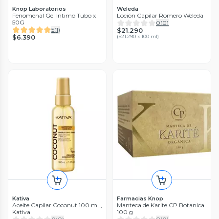
Knop Laboratorios
Weleda
Fenomenal Gel Intimo Tubo x
Loción Capilar Romero Weleda
50G
0
(
0
)
5
(
1
)
$21.290
$6.390
(
$21.290 x 100 ml
)
Kativa
Farmacias Knop
Aceite Capilar Coconut 100 mL,
Manteca de Karite CP Botanica
Kativa
100 g