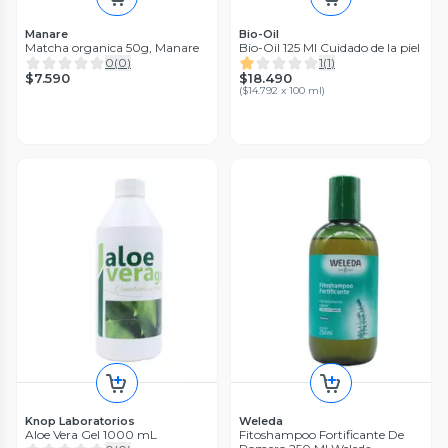
Manare
Bio-Oil
Matcha organica 50g, Manare
Bio-Oil 125 Ml Cuidado de la piel
0
(
0
)
1
(
1
)
$7.590
$18.490
(
$14.792 x 100 ml
)
Knop Laboratorios
Weleda
Aloe Vera Gel 1000 mL
Fitoshampoo Fortificante De