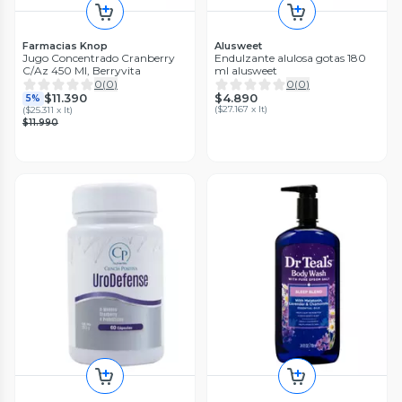
Farmacias Knop
Alusweet
Jugo Concentrado Cranberry
Endulzante alulosa gotas 180
C/Az 450 Ml, Berryvita
ml alusweet
0
(
0
)
0
(
0
)
$4.890
$11.390
5%
(
$27.167 x lt
)
(
$25.311 x lt
)
$11.990