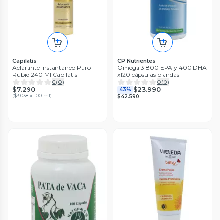
Capilatis
CP Nutrientes
Aclarante Instantaneo Puro
Omega 3 800 EPA y 400 DHA
Rubio 240 Ml Capilatis
x120 cápsulas blandas
0
(
0
)
0
(
0
)
$7.290
$23.990
43%
(
$3.038 x 100 ml
)
$42.590