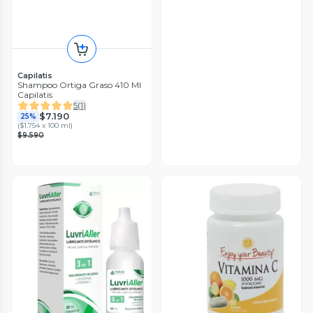
Capilatis
Shampoo Ortiga Graso 410 Ml
Capilatis
5
(
1
)
$7.190
25%
(
$1.754 x 100 ml
)
$9.590