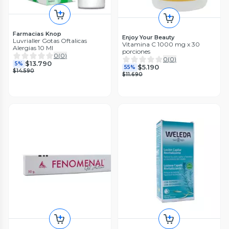
Farmacias Knop
Enjoy Your Beauty
Luvrialler Gotas Oftalicas
Vitamina C 1000 mg x 30
Alergias 10 Ml
porciones
0
(
0
)
0
(
0
)
$13.790
5%
$5.190
55%
$14.590
$11.690