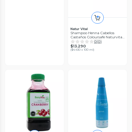
Natur Vital
Shampoo Henna Cabellos
Castaños Coloursafe Naturvital
300 Ml
0
(
0
)
$13.290
(
$4.430 x 100 ml
)