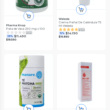
Weleda
Crema Pañal De Caléndula 75
Pharma Knop
Ml Weleda
Pata de Vaca 290 mg x 100
5
(
10
)
0
(
0
)
$14.190
15%
$11.490
38%
$16.890
$18.590