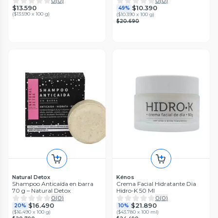
0
(
0
)
0
(
0
)
$13.590
$10.390
49%
(
$13.590 x 100 g
)
(
$10.390 x 100 g
)
$20.690
Natural Detox
Kénos
Shampoo Anticaída en barra
Crema Facial Hidratante Dia
70 g – Natural Detox
Hidro-K 50 Ml
0
(
0
)
0
(
0
)
$16.490
$21.890
20%
10%
(
$16.490 x 100 g
)
(
$43.780 x 100 ml
)