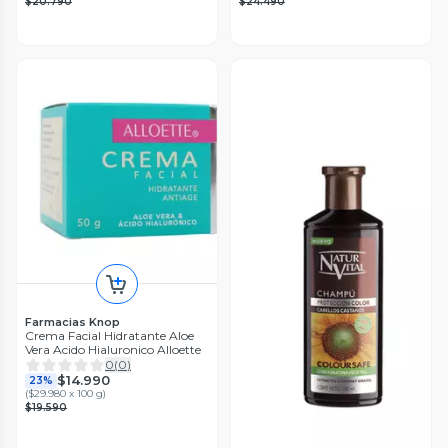
$20.790
$24.490
Farmacias Knop
Crema Facial Hidratante Aloe
Vera Acido Hialuronico Alloette
0
(
0
)
$14.990
23%
(
$29.980 x 100 g
)
$19.590