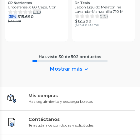
CP Nutrientes
Dr Teals
Urodefense X 60 Caps, Cpn
Jabon Liquido Melatonina
Lavanda-Manzanilla 710 Ml
0
(
0
)
0
(
0
)
$15.690
35%
$12.290
$24.190
(
$1.731 x 100 ml
)
Has visto
30
de
502
productos
Mostrar más
Mis compras
Haz seguimiento y descarga boletas
Contáctanos
Te ayudamos con dudas y solicitudes