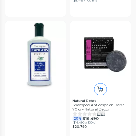
(
$8.445 x 100 ml
)
Natural Detox
Shampoo Anticaspa en Barra
70 g – Natural Detox
0
(
0
)
$16.490
20%
(
$16.490 x 100 g
)
$20.790