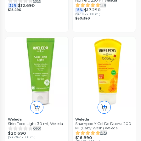
Romero 250 Ml Weleda
0
(
0
)
5
(
1
)
$12.690
33%
$17.290
$18.990
15%
(
$6.916 x 100 ml
)
$20.390
Weleda
Weleda
Skin Food Light 30 ml, Weleda
Shampoo Y Gel De Ducha 200
Ml (Baby Wash) Weleda
0
(
0
)
5
(
3
)
$20.690
(
$68.967 x 100 ml
)
$16.890