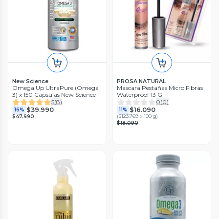
New Science
PROSA NATURAL
Omega Up UltraPure (Omega
Mascara Pestañas Micro Fibras
3) x 150 Capsulas New Science
Waterproof 13 G
5
(
8
)
0
(
0
)
$39.990
$16.090
16%
11%
(
$123.769 x 100 g
)
$47.990
$18.090