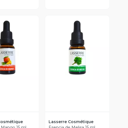
ista Previa
Vista Previa
Cosmétique
Lasserre Cosmétique
 Mango 15 ml
Esencia de Melisa 15 ml