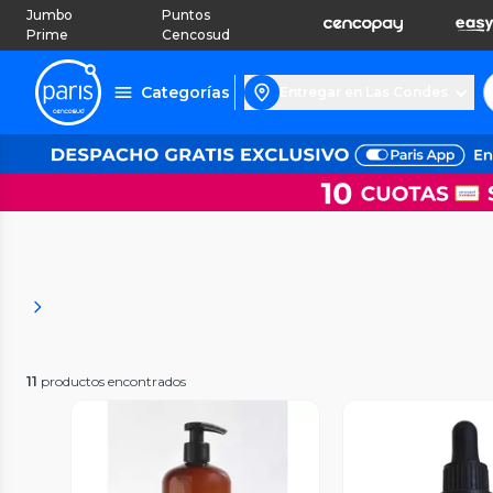
Jumbo
Puntos
Prime
Cencosud
Categorías
Entregar en Las Condes
11
productos encontrados