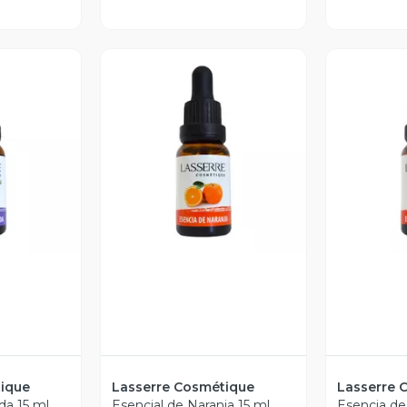
revia
Vista Previa
V
tique
Lasserre Cosmétique
Lasserre 
da 15 ml
Esencial de Naranja 15 ml
Esencia de