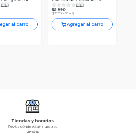
0
(
0
)
0
(
0
)
$5.990
(
$3.993 x 10 ml
)
egar al carro
Agregar al carro
Tiendas y horarios
Revisa dónde están nuestras
tiendas