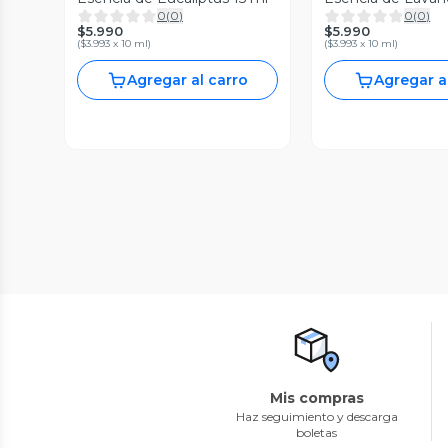
0
(
0
)
0
(
0
)
$5.990
$5.990
(
$3.993 x 10 ml
)
(
$3.993 x 10 ml
)
Agregar al carro
Agregar a
Mis compras
Haz seguimiento y descarga
boletas