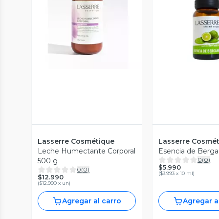
Vista Previa
Vista P
Lasserre Cosmétique
Lasserre Cosmé
Leche Humectante Corporal
Esencia de Berga
0
(
0
)
500 g
$5.990
0
(
0
)
(
$3.993 x 10 ml
)
$12.990
(
$12.990 x un
)
Agregar al carro
Agregar a