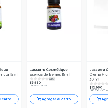
revia
Vista Previa
V
tique
Lasserre Cosmétique
Lasserre 
mota 15 ml
Esencia de Berries 15 ml
Crema Hidr
0
(
0
)
30 ml
$5.990
(
$3.993 x 10 ml
)
$12.990
(
$43.300 x 100 
l carro
Agregar al carro
Agr