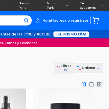
Novios
Mundo
Te
Paris
Paris
ayudamos
¡Hola! Ingresa o regístrate
Filtros
Ordenar
(
0
)