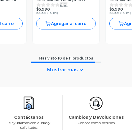
0
(
0
)
$5.990
$5.990
(
$3.993 x 10 ml
)
(
$3.993 x 10 ml
)
l carro
Agregar al carro
Agr
Has visto
10
de
11
productos
Mostrar más
Contáctanos
Cambios y Devoluciones
Te ayudamos con dudas y
Conoce cómo pedirlos
solicitudes