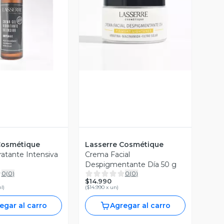
ista Previa
Vista Previa
Cosmétique
Lasserre Cosmétique
atante Intensiva
Crema Facial
Despigmentante Día 50 g
0
(
0
)
0
(
0
)
$14.990
ml
)
(
$14.990 x un
)
egar al carro
Agregar al carro