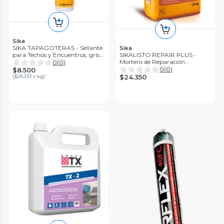
Sika
SIKA TAPAGOTERAS - Sellante
Sika
para Techos y Encuentros, gris.
SIKALISTO REPAIR PLUS -
cartucho 300cc
Mortero de Reparación
0
(
0
)
expansivo, Sac 25Kg
0
(
0
)
$8.500
(
$28.333 x kg
)
$24.350