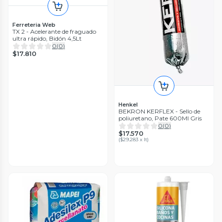
Ferreteria Web
TX 2 - Acelerante de fraguado
ultra rápido, Bidón 4,5Lt
0
(
0
)
$17.810
Henkel
BEKRON KERFLEX - Sello de
poliuretano, Pate 600Ml Gris
0
(
0
)
$17.570
(
$29.283 x lt
)