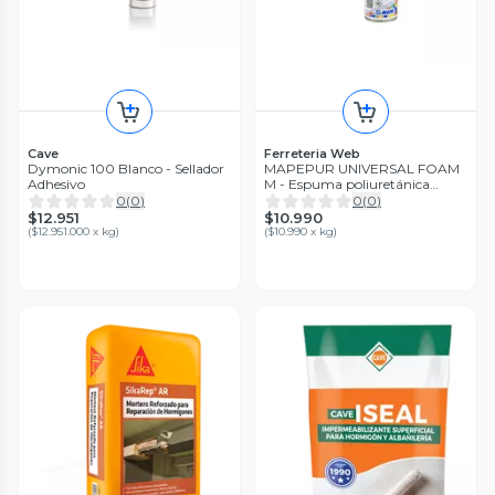
Cave
Ferreteria Web
Dymonic 100 Blanco - Sellador
MAPEPUR UNIVERSAL FOAM
Adhesivo
M - Espuma poliuretánica
autoexpansiva multiusos,
0
(
0
)
0
(
0
)
750Ml
$12.951
$10.990
(
$12.951.000 x kg
)
(
$10.990 x kg
)