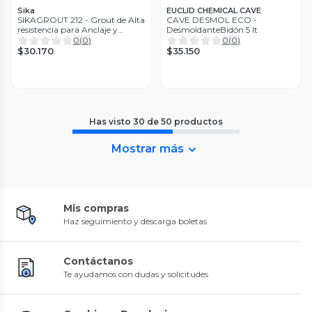
Sika
EUCLID CHEMICAL CAVE
SIKAGROUT 212 - Grout de Alta
CAVE DESMOL ECO -
resistencia para Anclaje y
DesmoldanteBidón 5 lt
Nivelación, 25Kg
0
(
0
)
0
(
0
)
$30.170
$35.150
Has visto
30
de
50
productos
Mostrar más
Mis compras
Haz seguimiento y descarga boletas
Contáctanos
Te ayudamos con dudas y solicitudes