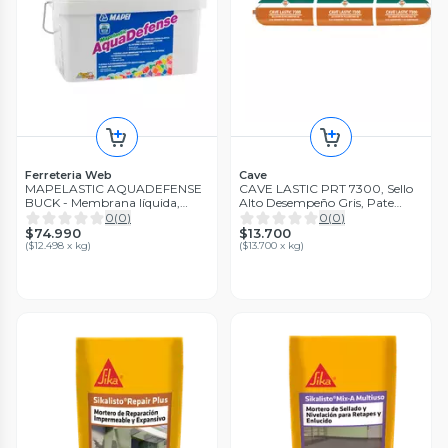
Ferreteria Web
Cave
MAPELASTIC AQUADEFENSE
CAVE LASTIC PRT 7300, Sello
BUCK - Membrana líquida,
Alto Desempeño Gris, Pate
6,5KG
600cc
0
(
0
)
0
(
0
)
$74.990
$13.700
(
$12.498 x kg
)
(
$13.700 x kg
)