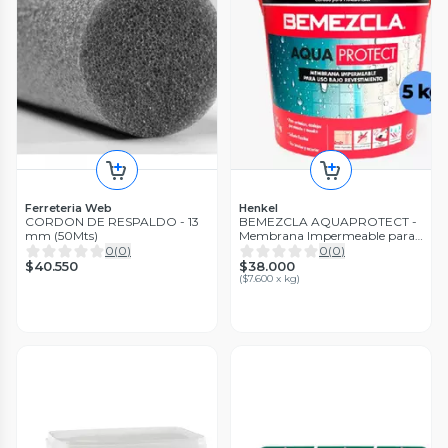
Ferreteria Web
Henkel
CORDON DE RESPALDO - 13
BEMEZCLA AQUAPROTECT -
mm (50Mts)
Membrana Impermeable para
uso bajo revestimiento, 5Kg
0
(
0
)
0
(
0
)
$40.550
$38.000
(
$7.600 x kg
)