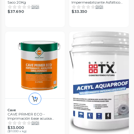
Saco 20Kg
Impermeabilizante Asfáltico
Universal, 3lts
0
(
0
)
0
(
0
)
$37.690
$33.350
Cave
CAVE PRIMER ECO -
Imprimación base acuosa
Galon 3 lt
0
(
0
)
$33.000
(
$11.000 x kg
)