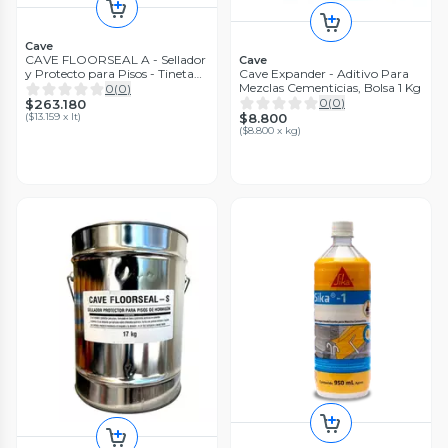
Cave
CAVE FLOORSEAL A - Sellador
Cave
y Protecto para Pisos - Tineta
Cave Expander - Aditivo Para
20Lt
Mezclas Cementicias, Bolsa 1 Kg
0
(
0
)
0
(
0
)
$263.180
(
$13.159 x lt
)
$8.800
(
$8.800 x kg
)