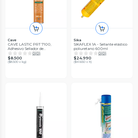
Cave
Sika
CAVE LASTIC PRT 7100,
SIKAFLEX 1A - Sellante elástico
Adhesivo Sellador de
poliuretano 600ml
Poliuretano Gris, Car 300cc
0
(
0
)
0
(
0
)
$8.500
$24.990
(
$8.500 x kg
)
(
$41.650 x lt
)