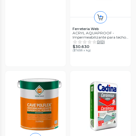
Ferreteria Web
ACRYL AQUAPROOF -
Impermeabilizante para techos,
Galon 4Kg
0
(
0
)
$30.630
(
$7.658 x kg
)