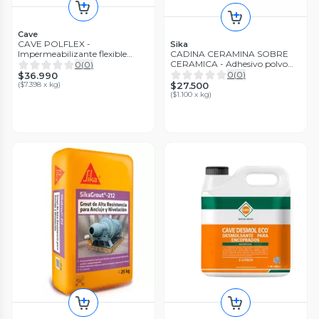
Cave
CAVE POLFLEX -
Sika
Impermeabilizante flexible
CADINA CERAMINA SOBRE
Galón 5 kg
CERAMICA - Adhesivo polvo
0
(
0
)
renovación, 25Kg
0
(
0
)
$36.990
(
$7.398 x kg
)
$27.500
(
$1.100 x kg
)