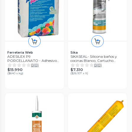
Ferreteria Web
Sika
ADESILEX P9
SIKASEAL- Silicona baños y
PORCELLANATO - Adhesivo
cocinas Blanco, Cartucho
cementicio, Saco 25Kg
280Ml.
0
(
0
)
0
(
0
)
$15.990
$7.310
(
$640 x kg
)
(
$26.107 x lt
)