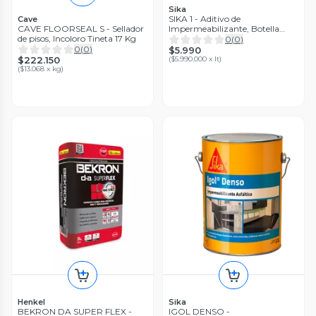
Sika
SIKA 1 - Aditivo de
Cave
CAVE FLOORSEAL S - Sellador
Impermeabilizante, Botella
de pisos, Incoloro Tineta 17 Kg
950ml
0
(
0
)
0
(
0
)
$5.990
$222.150
(
$5.990.000 x lt
)
(
$13.068 x kg
)
Henkel
Sika
BEKRON DA SUPER FLEX -
IGOL DENSO -