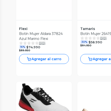
Flexi
Tamaris
Botín Mujer Aldara 37824
Botín Mujer 2641
0
(
0
)
Azul Marino Flexi
$58.990
30%
0
(
0
)
$84.950
$74.990
16%
$89.950
Agregar al carro
Agregar a
Vista Previa