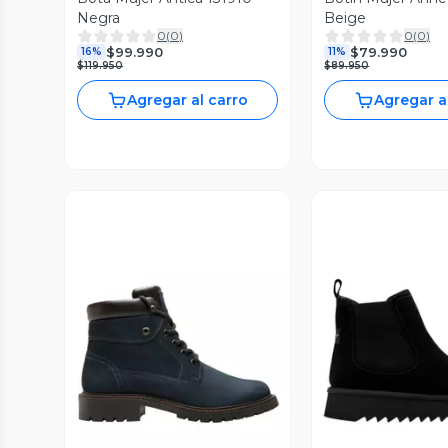
Negra
Beige
0
(
0
)
0
(
0
)
$99.990
$79.990
16%
11%
$119.950
$89.950
Agregar al carro
Agregar a
Vista Previa
Vista P