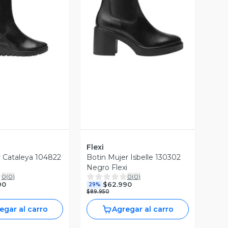
ista Previa
Vista Previa
Flexi
 Cataleya 104822
Botin Mujer Isbelle 130302
Negro Flexi
0
(
0
)
0
(
0
)
90
$62.990
29%
$89.950
egar al carro
Agregar al carro