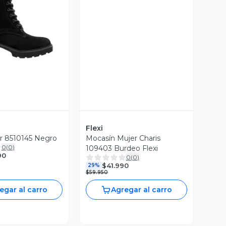
ista Previa
Flexi
r 8510145 Negro
Mocasín Mujer Charis
0
(
0
)
109403 Burdeo Flexi
90
0
(
0
)
$41.990
29%
$59.950
egar al carro
Agregar al carro