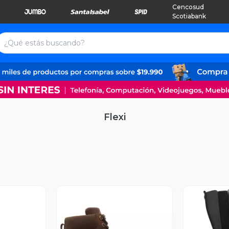
Cencosud
Scotiabank
Flexi