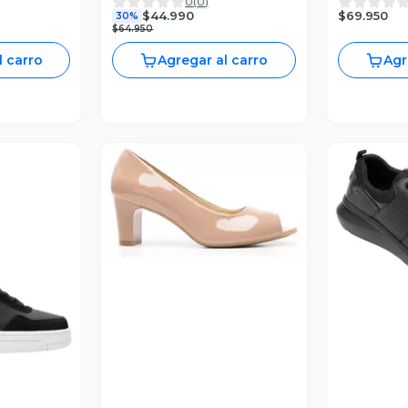
0
(
0
)
$69.950
$44.990
30%
$64.950
l carro
Agregar al carro
Agr
Vista Previa
V
revia