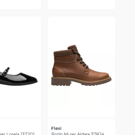
ista Previa
Vista Previa
Flexi
er Lorela 137201
Botín Mujer Aldara 37824