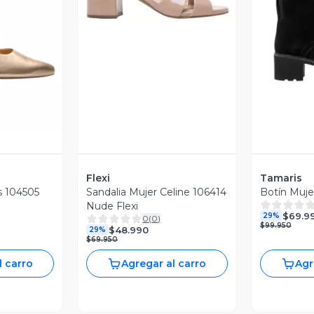
revia
V
Flexi
Tamaris
s 104505
Sandalia Mujer Celine 106414
Botín Muje
Nude Flexi
$69.9
29%
0
(
0
)
$99.950
$48.990
29%
$69.950
l carro
Agregar al carro
Agr