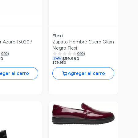
Flexi
r Azure 130207
Zapato Hombre Cuero Okan
Negro Flexi
0
(
0
)
0
(
0
)
90
$59.990
24%
$79.950
egar al carro
Agregar al carro
Vista Previa