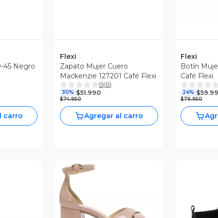
Flexi
Flexi
9-45 Negro
Zapato Mujer Cuero
Botín Muje
Mackenzie 127201 Café Flexi
Café Flexi
0
(
0
)
$51.990
$59.9
30%
24%
$74.950
$79.950
l carro
Agregar al carro
Agr
Vista Previa