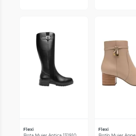
Vista Previa
Vista P
Flexi
Flexi
Bota Mujer Antica 131910
Botín Mujer Anne