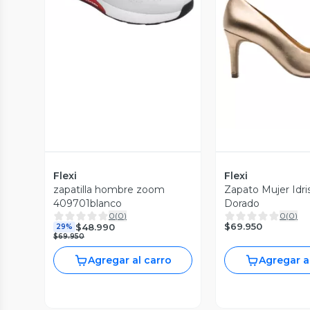
Vista P
Flexi
Flexi
zapatilla hombre zoom
Zapato Mujer Idri
409701blanco
Dorado
0
(
0
)
0
(
0
)
$69.950
$48.990
29%
$69.950
Agregar al carro
Agregar a