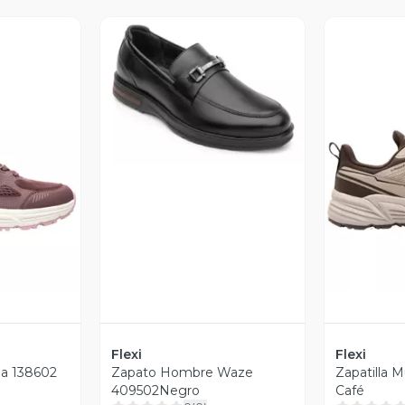
Vista Previa
revia
V
Flexi
Flexi
tla 138602
Zapato Hombre Waze
Zapatilla M
409502Negro
Café