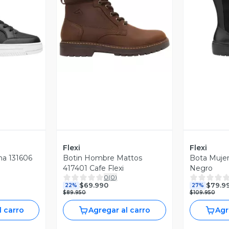
revia
Vista Previa
V
Flexi
Flexi
nna 131606
Botin Hombre Mattos
Bota Mujer
417401 Cafe Flexi
Negro
0
(
0
)
$69.990
$79.9
22%
27%
$89.950
$109.950
l carro
Agregar al carro
Agr