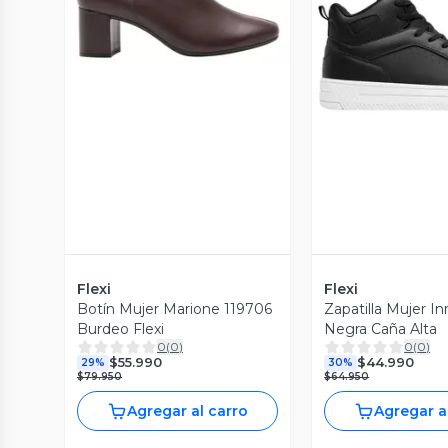
Vista Previa
Vista P
Flexi
Flexi
Botín Mujer Marione 119706
Zapatilla Mujer I
Burdeo Flexi
Negra Caña Alta
0
(
0
)
0
(
0
)
$55.990
$44.990
29%
30%
$79.950
$64.950
Agregar al carro
Agregar a