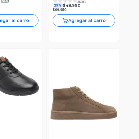
0
(
0
)
0
(
0
)
$48.990
29%
$69.950
egar al carro
Agregar al carro
ista Previa
Vista Previa