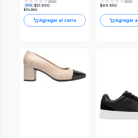
0
(
0
)
0
(
0
)
$69.950
$51.990
30%
$74.950
Agregar al carro
Agregar a
Vista Previa
Vista P