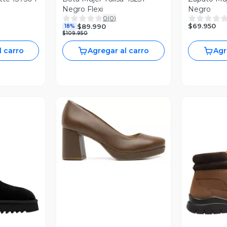
Negro Flexi
Negro
0
(
0
)
$69.950
$89.990
18%
$109.950
l carro
Agregar al carro
Agr
Vista Previa
revia
V