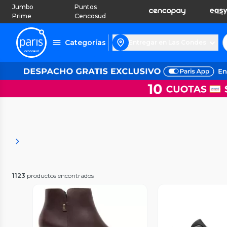
Jumbo
Puntos
Prime
Cencosud
Categorías
Entregar en Las Condes
1123
productos encontrados