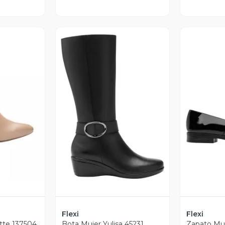
revia
V
Vista Previa
Flexi
Flexi
tte 137504
Bota Mujer Yulisa 45231
Zapato Muj