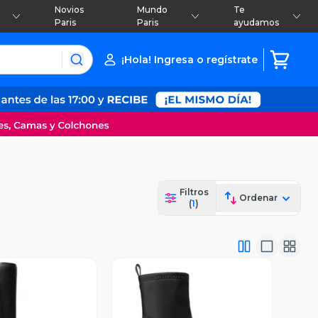
Novios
Mundo
Te
Paris
Paris
ayudamos
¡Hola! Ingresa o regístrate
Filtros
Ordenar
(
1
)