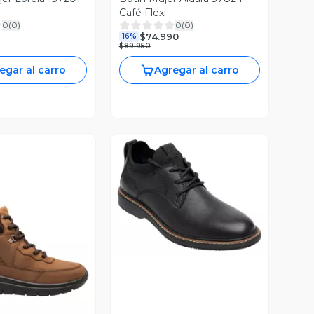
Café Flexi
0
(
0
)
0
(
0
)
$74.990
16%
$89.950
egar al carro
Agregar al carro
Vista Previa
ista Previa