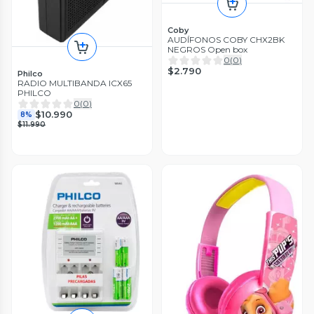
Coby
AUDÍFONOS COBY CHX2BK
NEGROS Open box
0
(
0
)
$2.790
Philco
RADIO MULTIBANDA ICX65
PHILCO
0
(
0
)
$10.990
8%
$11.990