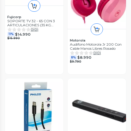
Fujicorp
SOPORTE TV 32 - 65 CON 3
ARTICULACIONES (35 KG
MÁX.)
0
(
0
)
$14.990
11%
$16.990
Motorola
Audifono Motorola Jr 200 Con
Cable Manos Libres Rosado
0
(
0
)
$8.990
8%
$9.790