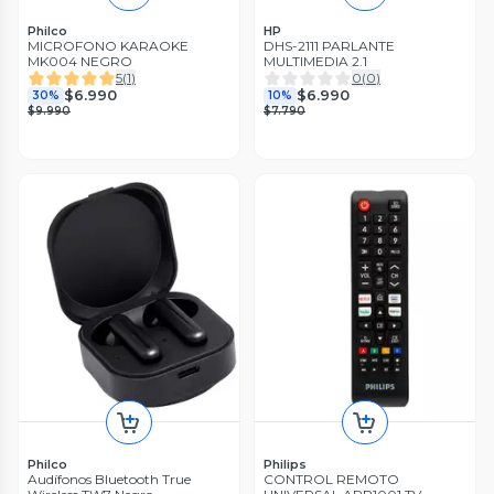
Philco
HP
MICROFONO KARAOKE
DHS-2111 PARLANTE
MK004 NEGRO
MULTIMEDIA 2.1
5
(
1
)
0
(
0
)
$6.990
$6.990
30%
10%
$9.990
$7.790
Philco
Philips
Audífonos Bluetooth True
CONTROL REMOTO