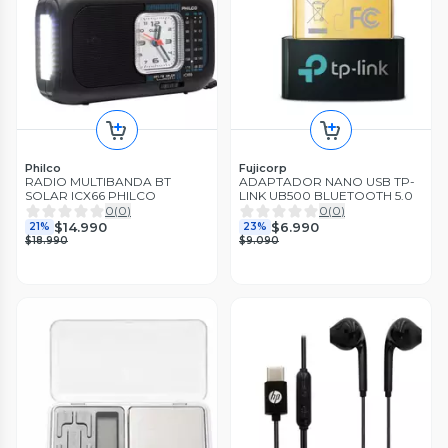
Philco
Fujicorp
RADIO MULTIBANDA BT
ADAPTADOR NANO USB TP-
SOLAR ICX66 PHILCO
LINK UB500 BLUETOOTH 5.0
0
(
0
)
0
(
0
)
$14.990
$6.990
21%
23%
$18.990
$9.090