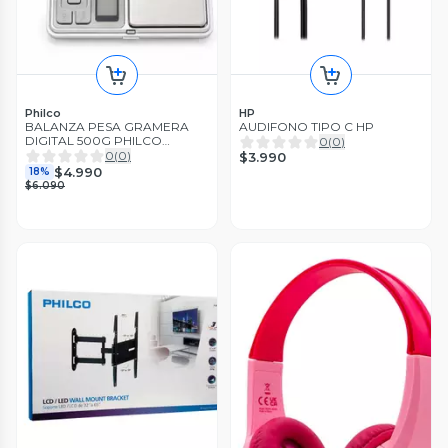
Philco
HP
BALANZA PESA GRAMERA
AUDIFONO TIPO C HP
DIGITAL 500G PHILCO
0
(
0
)
48PGR-000J6
0
(
0
)
$3.990
$4.990
18%
$6.090