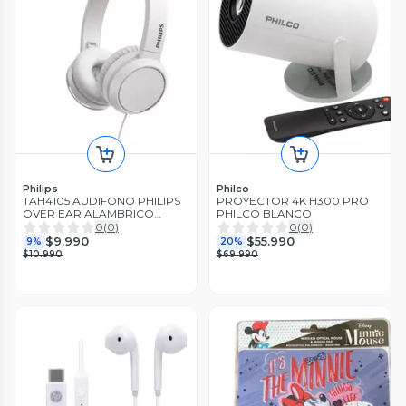
Philips
Philco
TAH4105 AUDIFONO PHILIPS
PROYECTOR 4K H300 PRO
OVER EAR ALAMBRICO
PHILCO BLANCO
MANOS LIBRES BLANCO
0
(
0
)
0
(
0
)
$9.990
$55.990
9%
20%
$10.990
$69.990