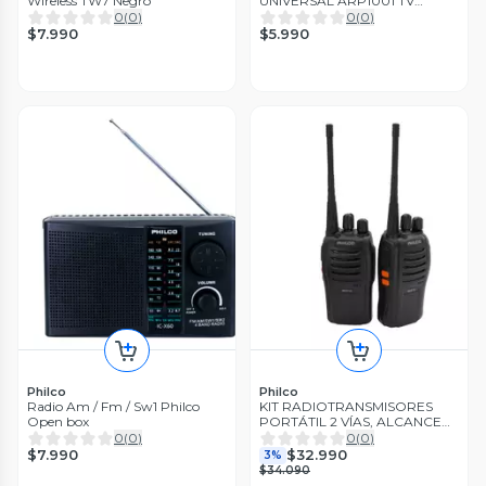
Wireless TW7 Negro
UNIVERSAL ARP1001 TV
PHILIPS
0
(
0
)
0
(
0
)
$7.990
$5.990
Philco
Philco
Radio Am / Fm / Sw1 Philco
KIT RADIOTRANSMISORES
Open box
PORTÁTIL 2 VÍAS, ALCANCE
16KM, PHILCO COLOR NEGRO
0
(
0
)
0
(
0
)
$7.990
$32.990
3%
$34.090