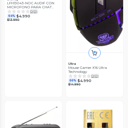
LFH13043-NOC AUDIF CON
MICROFONO PARA CHAT
AVENGERS
0
(
0
)
$4.990
64%
$13.990
Ultra
Mouse Gamer X16 Ultra
Technology
0
(
0
)
$4.990
66%
$14.990