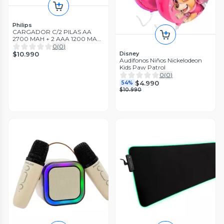
Philips
CARGADOR C/2 PILAS AA
2700 MAH + 2 AAA 1200 MAH
PRE-CARGADAS
0
(
0
)
$10.990
Disney
Audífonos Niños Nickelodeon
Kids Paw Patrol
0
(
0
)
$4.990
54%
$10.990