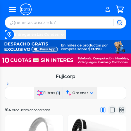
Entregar en Las Condes
Fujicorp
Filtros (
1
)
Ordenar
914
productos encontrados