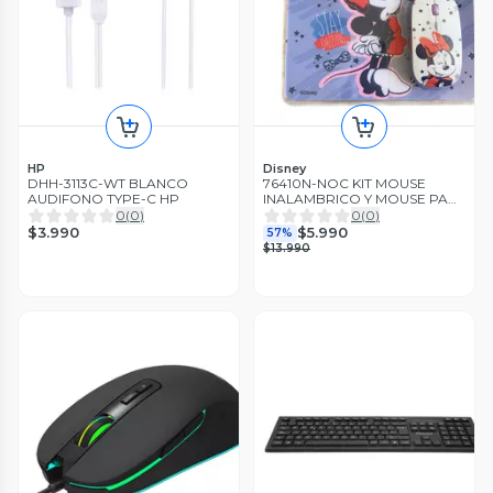
HP
Disney
DHH-3113C-WT BLANCO
76410N-NOC KIT MOUSE
AUDIFONO TYPE-C HP
INALAMBRICO Y MOUSE PAD
MINNIE 2
0
(
0
)
0
(
0
)
$3.990
$5.990
57%
$13.990