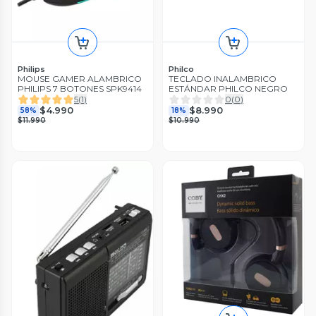
Philips
Philco
MOUSE GAMER ALAMBRICO
TECLADO INALAMBRICO
PHILIPS 7 BOTONES SPK9414
ESTÁNDAR PHILCO NEGRO
5
(
1
)
0
(
0
)
$4.990
$8.990
58%
18%
$11.990
$10.990