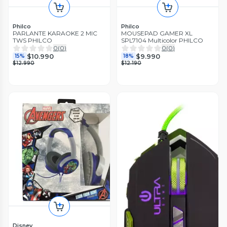
Philco
Philco
PARLANTE KARAOKE 2 MIC
MOUSEPAD GAMER XL
TWS PHILCO
SPL7104 Multicolor PHILCO
0
(
0
)
0
(
0
)
$10.990
$9.990
15%
18%
$12.990
$12.190
Disney