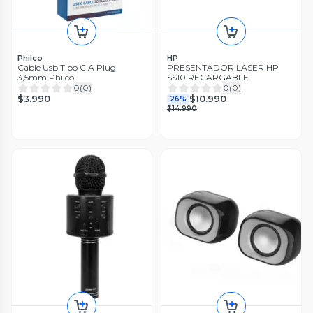
Philco
HP
Cable Usb Tipo C A Plug
PRESENTADOR LASER HP
3,5mm Philco
SS10 RECARGABLE
0
(
0
)
0
(
0
)
$3.990
$10.990
26%
$14.990