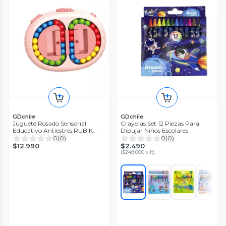
GDchile
GDchile
Juguete Rosado Sensorial
Crayolas Set 12 Piezas Para
Educativo Antiestrés RUBIK
Dibujar Niños Escolares
Moderno
0
(
0
)
0
(
0
)
$12.990
$2.490
(
$249.000 x lt
)