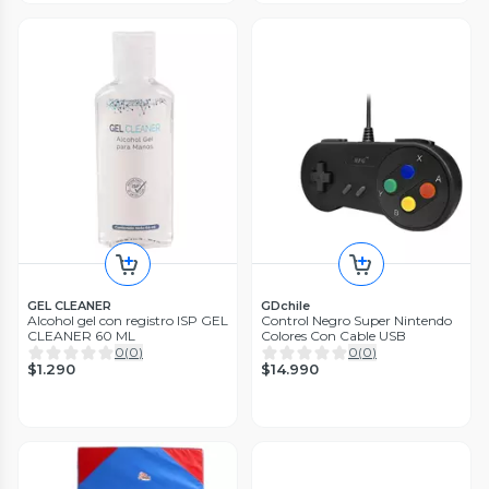
GEL CLEANER
GDchile
Alcohol gel con registro ISP GEL
Control Negro Super Nintendo
CLEANER 60 ML
Colores Con Cable USB
0
(
0
)
0
(
0
)
$1.290
$14.990