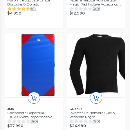
Pistola De Juguete Lanza
Pizarra Mágica Roja Deluxe
Burbujas 8 Dorado
Magic Pad Incluye Accesorios Y
Pilas
5
(
1
)
0
(
0
)
$4.990
$12.990
JMK
GDchile
Colchoneta Deportiva
Sweater De Hombre Cuello
100x50x7cm Impermeable,
Redondo Negro
Lavable, Densidad 60, Tela Pvc
0
(
0
)
0
(
0
)
$37.990
$24.990