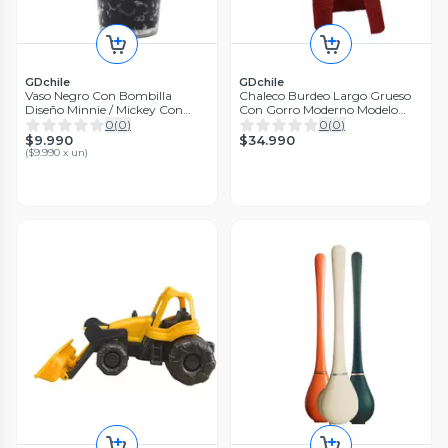
GDchile
GDchile
Vaso Negro Con Bombilla
Chaleco Burdeo Largo Grueso
Diseño Minnie / Mickey Con
Con Gorro Moderno Modelo
Orejas
8811
0
(
0
)
0
(
0
)
$9.990
$34.990
(
$9.990 x un
)