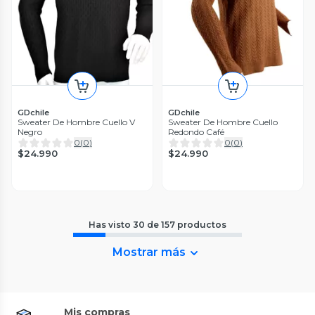
GDchile
GDchile
Sweater De Hombre Cuello V
Sweater De Hombre Cuello
Negro
Redondo Café
0
(
0
)
0
(
0
)
$24.990
$24.990
Has visto
30
de
157
productos
Mostrar más
Mis compras