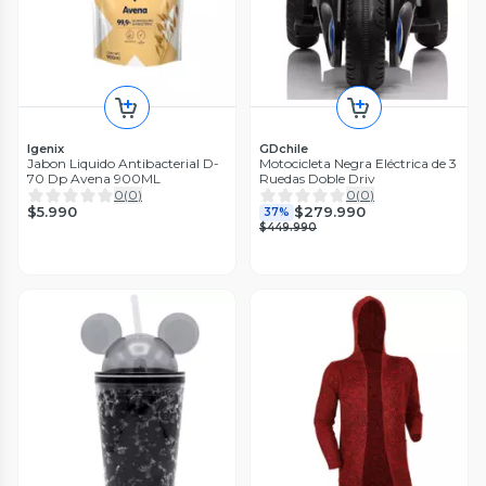
Igenix
GDchile
Jabon Liquido Antibacterial D-
Motocicleta Negra Eléctrica de 3
70 Dp Avena 900ML
Ruedas Doble Driv
0
(
0
)
0
(
0
)
$5.990
$279.990
37%
$449.990