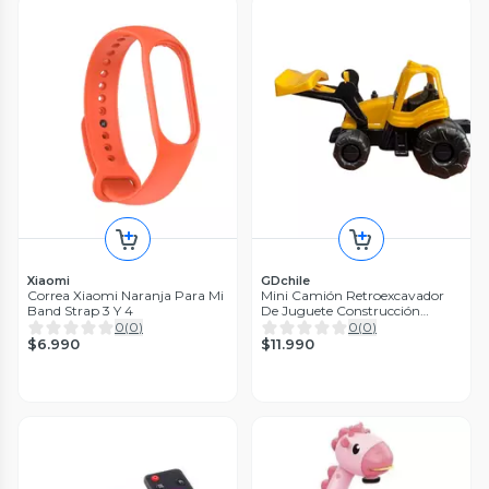
Xiaomi
GDchile
Correa Xiaomi Naranja Para Mi
Mini Camión Retroexcavador
Band Strap 3 Y 4
De Juguete Construcción
Amarillo
0
(
0
)
0
(
0
)
$6.990
$11.990