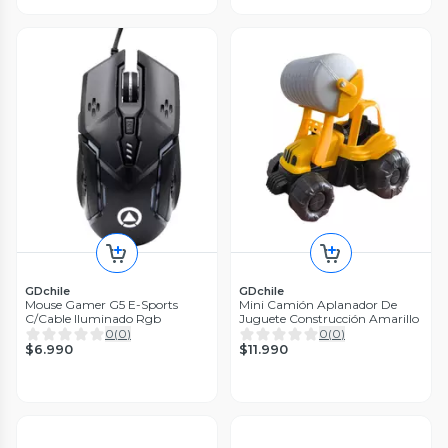
GDchile
GDchile
Mouse Gamer G5 E-Sports
Mini Camión Aplanador De
C/Cable Iluminado Rgb
Juguete Construcción Amarillo
0
(
0
)
0
(
0
)
$6.990
$11.990