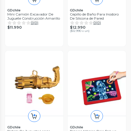
GDchile
GDchile
Mini Camión Excavador De
Cepillo de Baño Para Inodoro
Juguete Construcción Amarillo
De Silicona de Pared
0
(
0
)
0
(
0
)
$11.990
$12.990
(
$12.990 x un
)
GDchile
GDchile