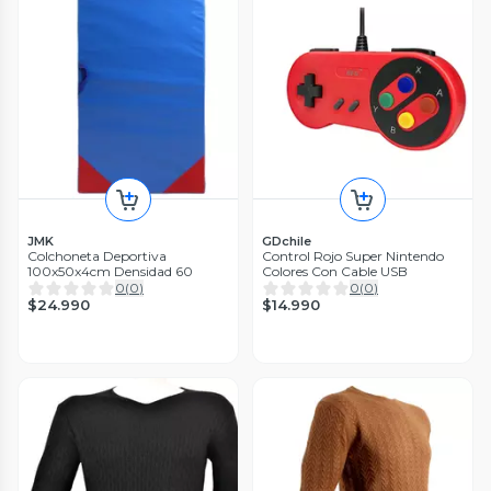
JMK
GDchile
Colchoneta Deportiva
Control Rojo Super Nintendo
100x50x4cm Densidad 60
Colores Con Cable USB
0
(
0
)
0
(
0
)
$24.990
$14.990