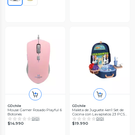
GDchile
GDchile
Mouse Gamer Rosado Playful 6
Maleta de Juguete 4en1 Set de
Botones
Cocina con Lavaplatos 23 PCS
Azul
0
(
0
)
0
(
0
)
$14.990
$19.990