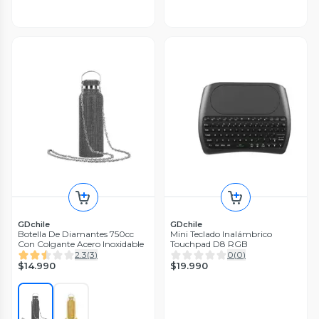
GDchile
GDchile
Botella De Diamantes 750cc
Mini Teclado Inalámbrico
Con Colgante Acero Inoxidable
Touchpad D8 RGB
2.3
(
3
)
0
(
0
)
$14.990
$19.990