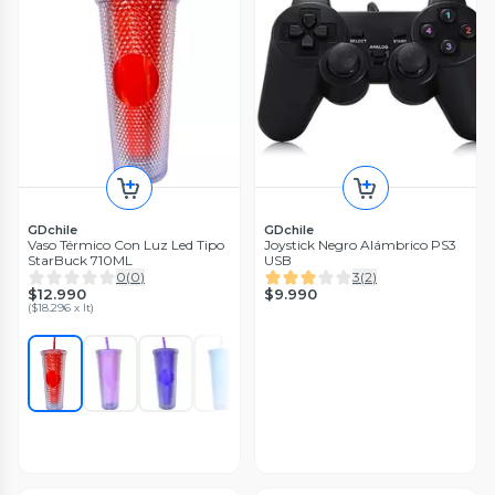
GDchile
GDchile
Vaso Térmico Con Luz Led Tipo
Joystick Negro Alámbrico PS3
StarBuck 710ML
USB
0
(
0
)
3
(
2
)
$12.990
$9.990
(
$18.296 x lt
)