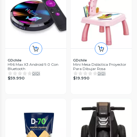
GDchile
GDchile
H96 Max X3 Android 9.0 Con
Mini Mesa Didáctica Proyector
Bluetooth
Para Dibujar Rosa
0
(
0
)
0
(
0
)
$59.990
$19.990