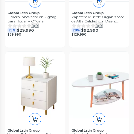
Global Latin Group
Global Latin Group
Librero Innovador en Zigzag
Zapatero Mueble Organizador
para Hogar y Oficina
de Alta Calidad con Diseño
Sofisticado
0
(
0
)
0
(
0
)
$29.990
$92.990
25%
28%
$39.990
$129.990
Global Latin Group
Global Latin Group