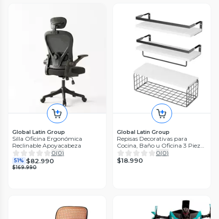
Global Latin Group
Global Latin Group
Silla Oficina Ergonómica
Repisas Decorativas para
Reclinable Apoyacabeza
Cocina, Baño u Oficina 3 Piezas
Multifunción
0
(
0
)
0
(
0
)
$18.990
$82.990
51%
$169.990