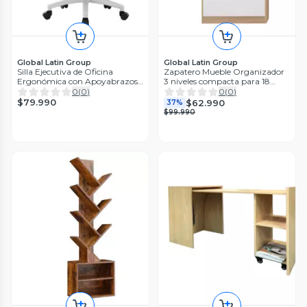
Global Latin Group
Global Latin Group
Silla Ejecutiva de Oficina
Zapatero Mueble Organizador
Ergonómica con Apoyabrazos
3 niveles compacta para 18
Ajustables de Tela Gris
Pares
0
(
0
)
0
(
0
)
$79.990
$62.990
37%
$99.990