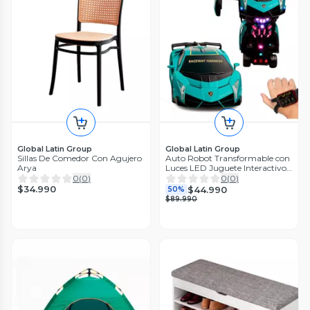
Global Latin Group
Global Latin Group
Sillas De Comedor Con Agujero
Auto Robot Transformable con
Arya
Luces LED Juguete Interactivo
para Niños
0
(
0
)
0
(
0
)
$34.990
$44.990
50%
$89.990