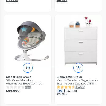
$109.990
$76.990
Global Latin Group
Global Latin Group
Silla Cuna Mecedora
Mueble Zapatero Organizador
Automática Bebe Control
Estante para Zapatos VTRIN
Remoto
0
(
0
)
4.4
(
22
)
$66.990
$64.990
18%
$79.990