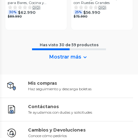
para Bares, Cocina y
con Ruedas Grandes
Restaurante
0
(
0
)
0
(
0
)
$62.990
$56.990
30%
25%
$89.990
$75.990
Has visto
30
de
59
productos
Mostrar más
Mis compras
Haz seguimiento y descarga boletas
Contáctanos
Te ayudamos con dudas y solicitudes
Cambios y Devoluciones
Conoce cómo pedirlos