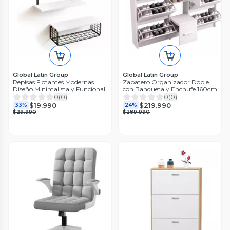
Global Latin Group
Global Latin Group
Repisas Flotantes Modernas
Zapatero Organizador Doble
Diseño Minimalista y Funcional
con Banqueta y Enchufe 160cm
0
(
0
)
0
(
0
)
$19.990
$219.990
33%
24%
$29.990
$289.990