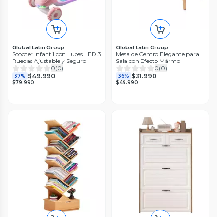
Global Latin Group
Global Latin Group
Scooter Infantil con Luces LED 3
Mesa de Centro Elegante para
Ruedas Ajustable y Seguro
Sala con Efecto Mármol
0
(
0
)
0
(
0
)
$49.990
$31.990
37%
36%
$79.990
$49.990