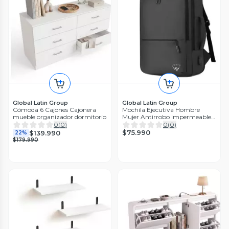
Global Latin Group
Global Latin Group
Cómoda 6 Cajones Cajonera
Mochila Ejecutiva Hombre
mueble organizador dormitorio
Mujer Antirrobo Impermeable
con Puerto USB
0
(
0
)
0
(
0
)
$75.990
$139.990
22%
$179.990