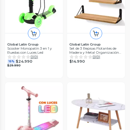
Global Latin Group
Global Latin Group
Scooter Monopatín 3 en 1 y
Set de 3 Repisas Flotantes de
Ruedas con Luces Led
Madera y Metal Organización
Moderna
0
(
0
)
0
(
0
)
$14.990
$24.990
16%
$29.990