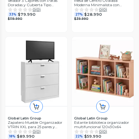
Velador 3 Cajones con Patas
Mesa de Centro Ovalada
Doradas y Cubierta Tipo
Moderna Minimalista con
Mármol
Almacenamiento
0
(
0
)
0
(
0
)
$79.990
$28.990
33%
27%
$119.990
$39.990
Global Latin Group
Global Latin Group
Zapatero Mueble Organizador
Estante biblioteca organizador
VTRIN XXL para 25 pares y
multifuncional 120x30x64
tallas hasta 45
0
(
0
)
0
(
0
)
$89.990
$59.990
18%
22%