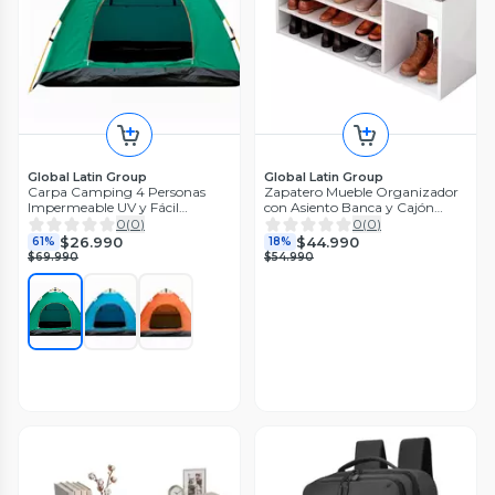
Global Latin Group
Global Latin Group
Carpa Camping 4 Personas
Zapatero Mueble Organizador
Impermeable UV y Fácil
con Asiento Banca y Cajón
Armado
90cm
0
(
0
)
0
(
0
)
$26.990
$44.990
61%
18%
$69.990
$54.990