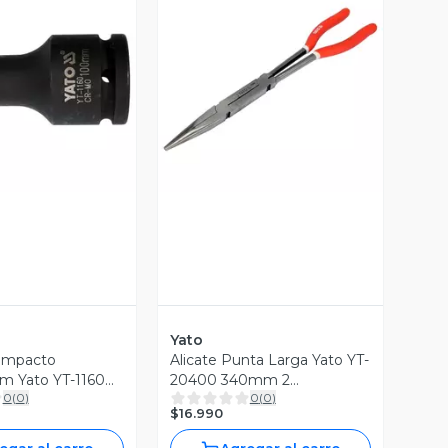
ista Previa
Vista Previa
Yato
 Impacto
Alicate Punta Larga Yato YT-
m Yato YT-1160
20400 340mm 2
0
(
0
)
0
(
0
)
Mo
Articulaciones CrV
$16.990