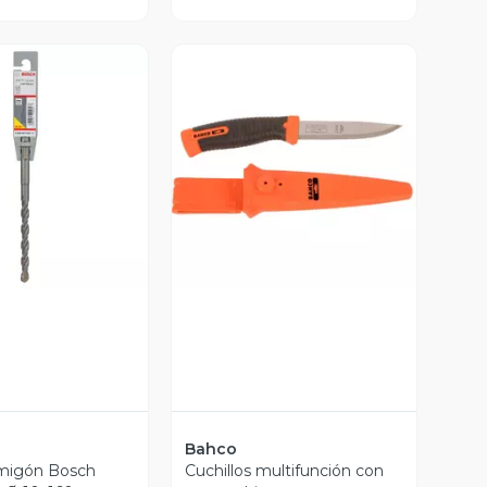
ista Previa
Vista Previa
Bahco
migón Bosch
Cuchillos multifunción con