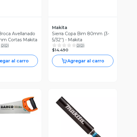
Makita
Broca Avellanado
Sierra Copa Bim 80mm (3-
12mm Cortas Makita
5/32'') - Makita
0
(
0
)
0
(
0
)
$14.490
egar al carro
Agregar al carro
ista Previa
Vista Previa