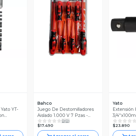
revia
Vista Previa
V
Bahco
Yato
 Yato YT-
Juego De Destornilladores
Extensión
on
Aislado 1.000 V 7 Pzas -
3/4''x100m
0
(
0
)
Bahco
Acero Cr-
$17.490
$23.890