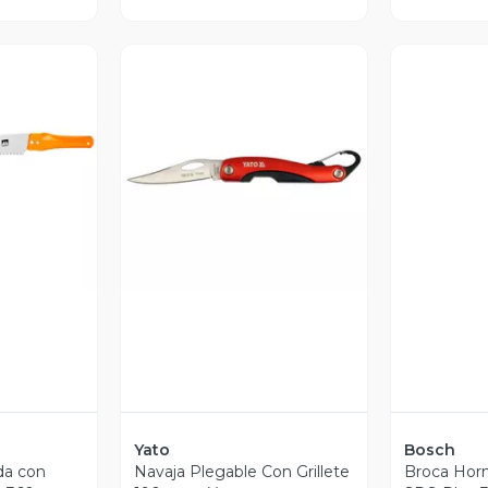
revia
Vista Previa
V
Yato
Bosch
da con
Navaja Plegable Con Grillete
Broca Hor