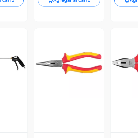
l carro
Agregar al carro
Agr
revia
Vista Previa
V