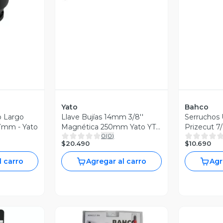
Yato
Bahco
 Largo
Llave Bujías 14mm 3/8''
Serruchos 
27mm - Yato
Magnética 250mm Yato YT-
Prizecut 7
0
(
0
)
38521
$20.490
$10.690
l carro
Agregar al carro
Agr