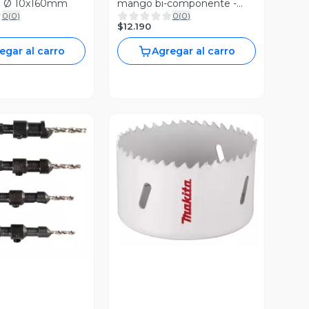
3 Ø 10x160mm
mango bi-componente -
0
(
0
)
0
(
0
)
Bahco
$12.190
egar al carro
Agregar al carro
Vista Previa
ista Previa