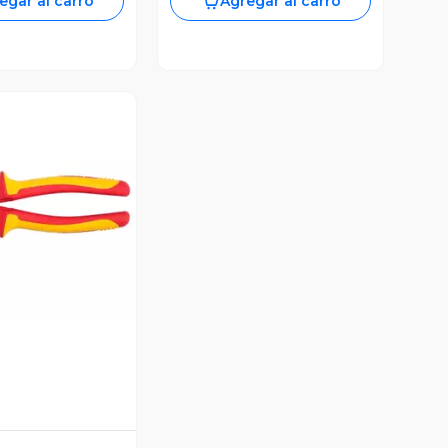
egar al carro
Agregar al carro
ista Previa