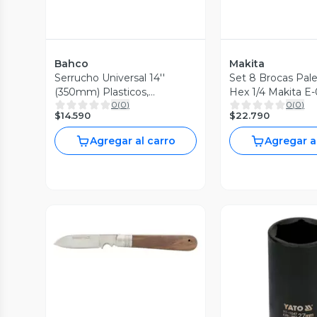
Bahco
Makita
Serrucho Universal 14''
Set 8 Brocas Pal
(350mm) Plasticos,
Hex 1/4 Makita E
0
(
0
)
0
(
0
)
Laminados - Bahco
$14.590
$22.790
Agregar al carro
Agregar a
Vista Previa
Vista P