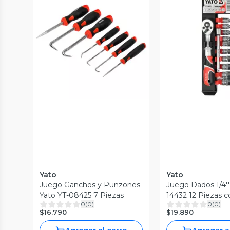
Vista Previa
Vista P
Yato
Yato
Juego Ganchos y Punzones
Juego Dados 1/4''
Yato YT-08425 7 Piezas
14432 12 Piezas c
0
(
0
)
0
(
0
)
Chicharra
$16.790
$19.890