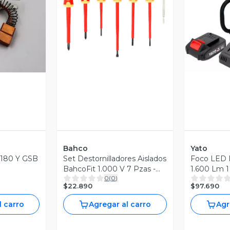
Vista Previa
revia
V
Bahco
Yato
 180 Y GSB
Set Destornilladores Aislados
Foco LED I
BahcoFit 1.000 V 7 Pzas -
1.600 Lm 1
0
(
0
)
Bahco
YT-82961
$22.890
$97.690
l carro
Agregar al carro
Agr