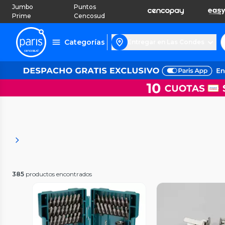
Jumbo
Puntos
Prime
Cencosud
Categorías
Entregar en Las Condes
385
productos encontrados