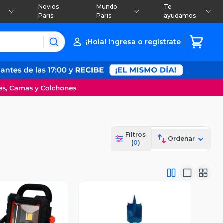
Novios
Mundo
Te
Paris
Paris
ayudamos
¡Hola! Ingresa o regístrate
Filtros
Ordenar
(
0
)