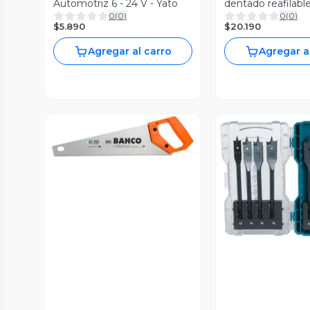
Automotriz 6 - 24 V - Yato
dentado reafilab
0
(
0
)
0
(
0
)
Bahco
$5.890
$20.190
Agregar al carro
Agregar a
Vista Previa
Vista P