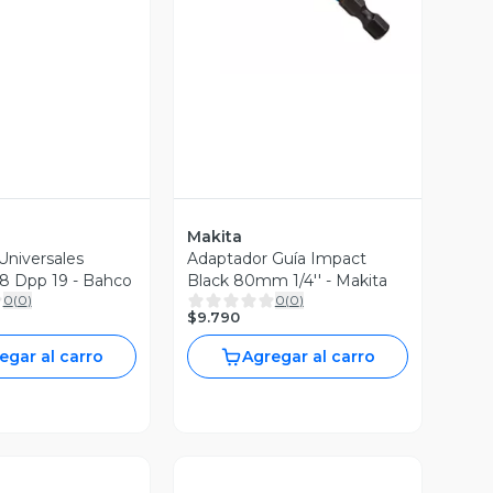
Makita
Universales
Adaptador Guía Impact
/8 Dpp 19 - Bahco
Black 80mm 1/4'' - Makita
0
(
0
)
0
(
0
)
$9.790
egar al carro
Agregar al carro