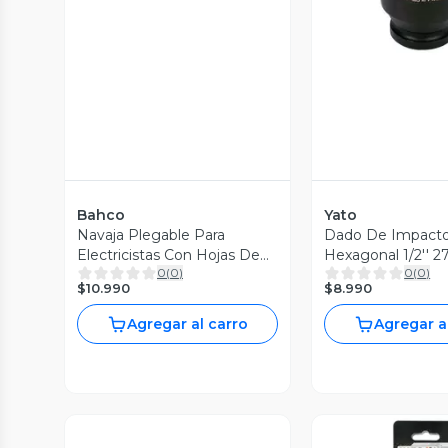
Bahco
Yato
Navaja Plegable Para
Dado De Impacto
Electricistas Con Hojas De
Hexagonal 1/2'' 
0
(
0
)
0
(
0
)
60mm - Bahco
$10.990
$8.990
Agregar al carro
Agregar a