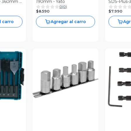
le 360mm -
190mm - Yato
SDS-Plus-
0
(
0
)
$8.590
$7.990
l carro
Agregar al carro
Agr
revia
V
Vista Previa