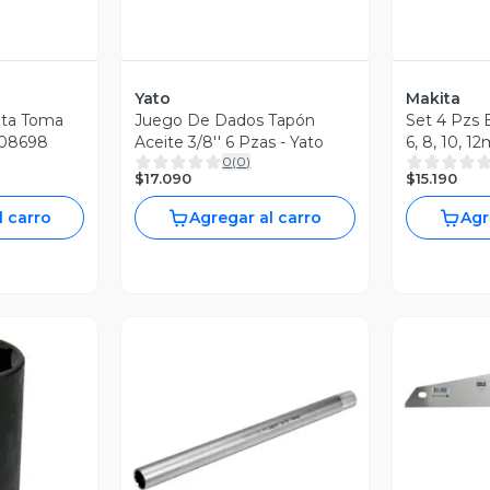
Yato
Makita
eta Toma
Juego De Dados Tapón
Set 4 Pzs 
-08698
Aceite 3/8'' 6 Pzas - Yato
6, 8, 10, 
0
(
0
)
$17.090
$15.190
l carro
Agregar al carro
Agr
V
revia
Vista Previa