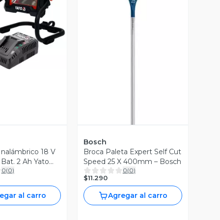
ista Previa
Vista Previa
Bosch
nalámbrico 18 V
Broca Paleta Expert Self Cut
 Bat. 2 Ah Yato
Speed 25 X 400mm – Bosch
0
(
0
)
0
(
0
)
$11.290
egar al carro
Agregar al carro