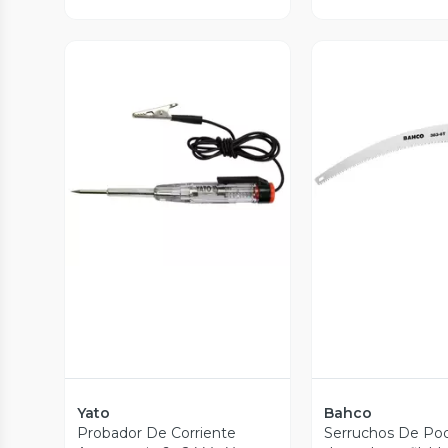
Vista Previa
Vista P
Yato
Bahco
Probador De Corriente
Serruchos De Po