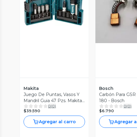
Vista Previa
Vista P
Makita
Bosch
Juego De Puntas, Vasos Y
Carbón Para GSR
Mandril Guia 47 Pzs. Makita
180 - Bosch
0
(
0
)
0
(
0
)
D-73461
$39.590
$6.790
Agregar al carro
Agregar a