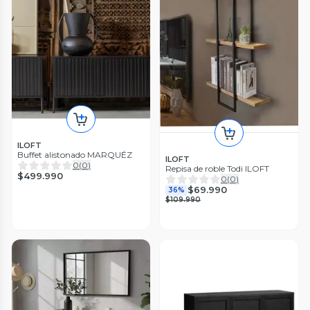
ILOFT
Buffet alistonado MARQUÉZ
ILOFT
0
(
0
)
Repisa de roble Todi ILOFT
$499.990
0
(
0
)
$69.990
36%
$109.990