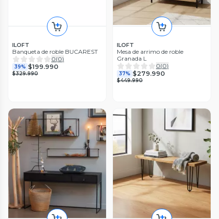
ILOFT
ILOFT
Banqueta de roble BUCAREST
Mesa de arrimo de roble
Granada L
0
(
0
)
0
(
0
)
$199.990
39%
$279.990
$329.990
37%
$449.990