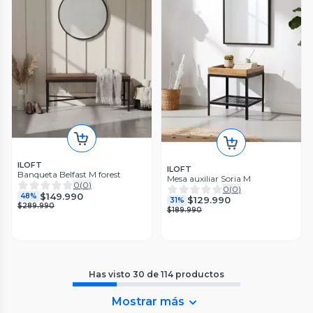
ILOFT
ILOFT
Banqueta Belfast M forest
Mesa auxiliar Soria M
0
(
0
)
0
(
0
)
$149.990
48%
$129.990
31%
$289.990
$189.990
Has visto
30
de
114
productos
Mostrar más