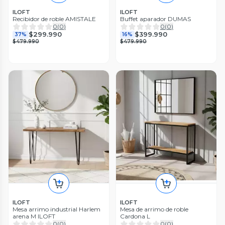
ILOFT
ILOFT
Recibidor de roble AMISTALE
Buffet aparador DUMAS
0
(
0
)
0
(
0
)
$299.990
$399.990
37%
16%
$479.990
$479.990
ILOFT
ILOFT
Mesa de arrimo de roble
Mesa arrimo industrial Harlem
Cardona L
arena M ILOFT
0
(
0
)
0
(
0
)