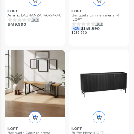
ILOFT
ILOFT
Arrimo LABRANZA 140x74x40
Banqueta Emmen arena M
ILOFT
0
(
0
)
0
(
0
)
$419.990
$149.990
42%
$259.990
ILOFT
ILOFT
Banqueta Cádiz M arena
Buffet Hesse ILOFT