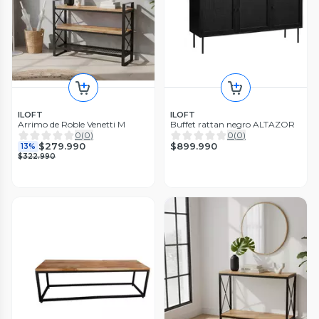
ILOFT
ILOFT
Arrimo de Roble Venetti M
Buffet rattan negro ALTAZOR
0
(
0
)
0
(
0
)
$899.990
$279.990
13%
$322.990