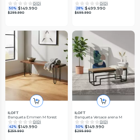
0
(
0
)
0
(
0
)
$149.990
$499.990
50%
28%
$299.990
$699.990
ILOFT
ILOFT
Banqueta Emmen M forest
Banqueta Versace arena M
0
(
0
)
0
(
0
)
$149.990
$149.990
42%
50%
$259.990
$299.990