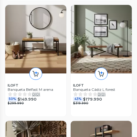
ILOFT
ILOFT
Banqueta Belfast M arena
Banqueta Cádiz L forest
0
(
0
)
0
(
0
)
$149.990
$179.990
50%
43%
$299.990
$319.990