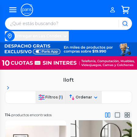
Entregar en Las Condes
Iloft
Filtros (
1
)
Ordenar
114
productos encontrados