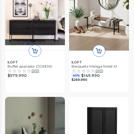
ILOFT
ILOFT
Buffet aparador DICKENS
Banqueta Malaga forest M
0
(
0
)
0
(
0
)
$579.990
$149.990
44%
$269.990