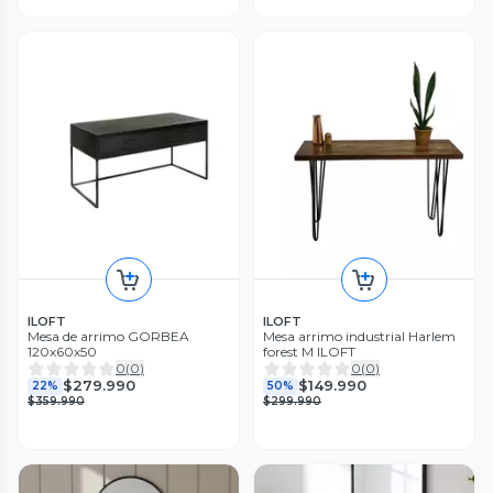
ILOFT
ILOFT
Mesa de arrimo GORBEA
Mesa arrimo industrial Harlem
120x60x50
forest M ILOFT
0
(
0
)
0
(
0
)
$279.990
$149.990
22%
50%
$359.990
$299.990