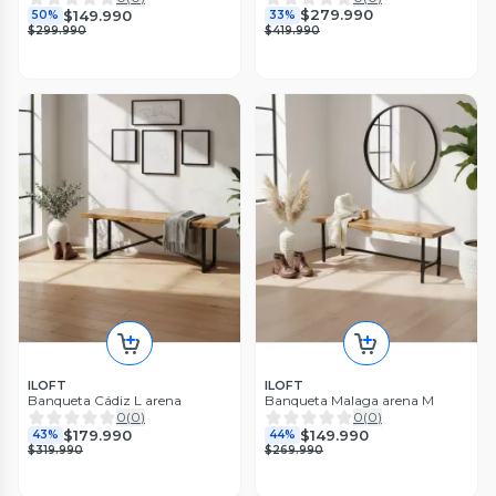
$279.990
$149.990
33%
50%
$419.990
$299.990
ILOFT
ILOFT
Banqueta Cádiz L arena
Banqueta Malaga arena M
0
(
0
)
0
(
0
)
$179.990
$149.990
43%
44%
$319.990
$269.990