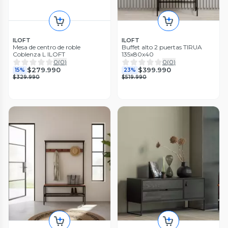
ILOFT
ILOFT
Mesa de centro de roble
Buffet alto 2 puertas TIRUA
Coblenza L ILOFT
135x80x40
0
(
0
)
0
(
0
)
$279.990
$399.990
15%
23%
$329.990
$519.990