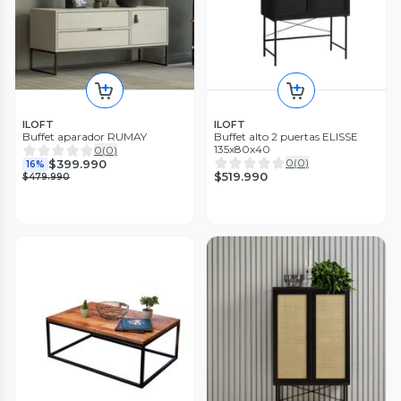
ILOFT
ILOFT
Buffet aparador RUMAY
Buffet alto 2 puertas ELISSE
135x80x40
0
(
0
)
0
(
0
)
$399.990
16%
$519.990
$479.990