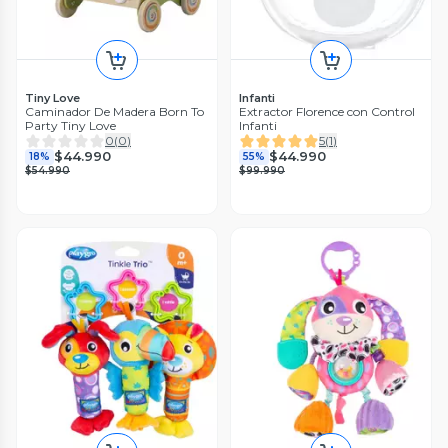
Tiny Love
Infanti
Caminador De Madera Born To
Extractor Florence con Control
Party Tiny Love
Infanti
0
(
0
)
5
(
1
)
$44.990
$44.990
18%
55%
$54.990
$99.990