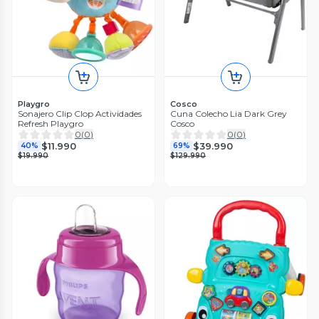
Playgro
Cosco
Sonajero Clip Clop Actividades
Cuna Colecho Lia Dark Grey
Refresh Playgro
Cosco
0
(
0
)
0
(
0
)
$11.990
$39.990
40%
69%
$19.990
$129.990