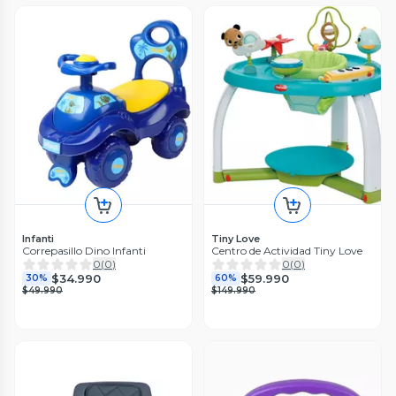
Infanti
Tiny Love
Correpasillo Dino Infanti
Centro de Actividad Tiny Love
0
(
0
)
0
(
0
)
$34.990
$59.990
30%
60%
$49.990
$149.990