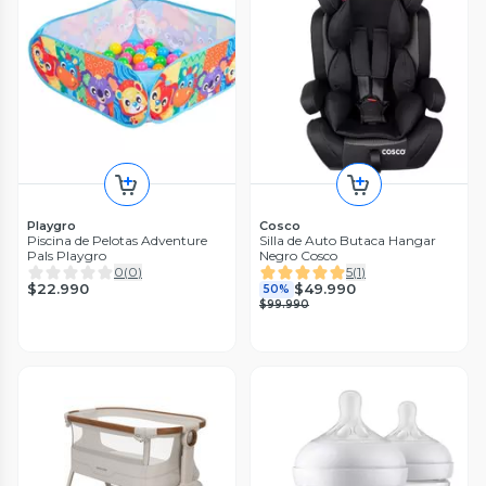
Playgro
Cosco
Piscina de Pelotas Adventure
Silla de Auto Butaca Hangar
Pals Playgro
Negro Cosco
0
(
0
)
5
(
1
)
$22.990
$49.990
50%
$99.990