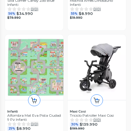
Silla Comer Candy Zoo Blue
Mochila Arnes Dinosaurio
Infanti
Infanti
0
(
0
)
0
(
0
)
$34.990
$8.990
56%
55%
$79.990
$19.990
Infanti
Maxi Cosi
Alfombra Mat Eva Pista Ciudad
Triciclo Patroller Maxi Cosi
9 Pz Infanti
0
(
0
)
0
(
0
)
$139.990
30%
$8.990
25%
$199.990