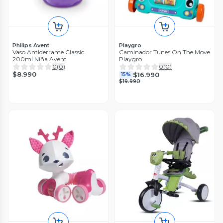
Philips Avent
Playgro
Vaso Antiderrame Classic
Caminador Tunes On The Move
200ml Niña Avent
Playgro
0
(
0
)
0
(
0
)
$8.990
$16.990
15%
$19.990