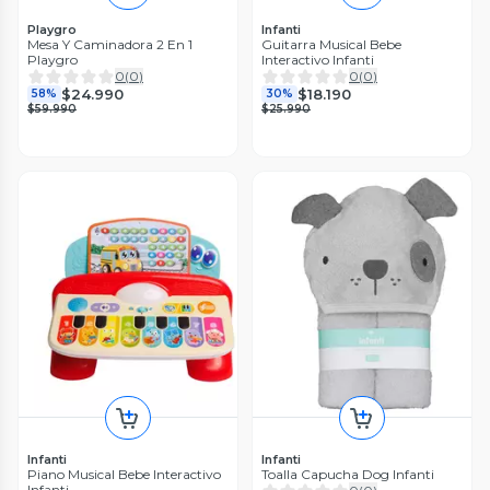
Playgro
Infanti
Mesa Y Caminadora 2 En 1
Guitarra Musical Bebe
Playgro
Interactivo Infanti
0
(
0
)
0
(
0
)
$24.990
$18.190
58%
30%
$59.990
$25.990
Infanti
Infanti
Piano Musical Bebe Interactivo
Toalla Capucha Dog Infanti
Infanti