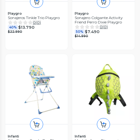
Playgro
Playgro
Sonajeros Tinkle Trio Playgro
Sonajero Colgante Activity
Friend Perro Dixie Playgro
0
(
0
)
0
(
0
)
$13.790
40%
$7.490
$22.990
50%
$14.990
Infanti
Infanti