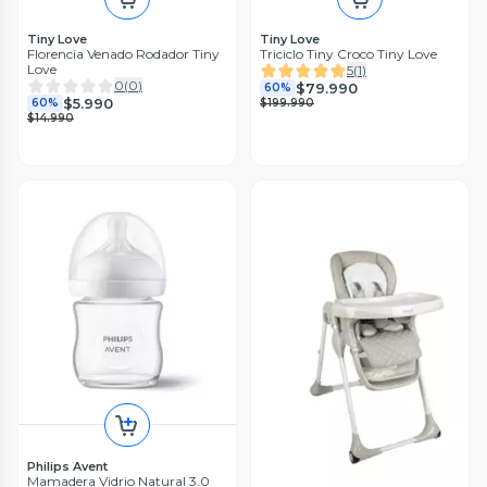
Tiny Love
Tiny Love
Florencia Venado Rodador Tiny
Triciclo Tiny Croco Tiny Love
Love
5
(
1
)
0
(
0
)
$79.990
60%
$5.990
60%
$199.990
$14.990
Philips Avent
Mamadera Vidrio Natural 3.0