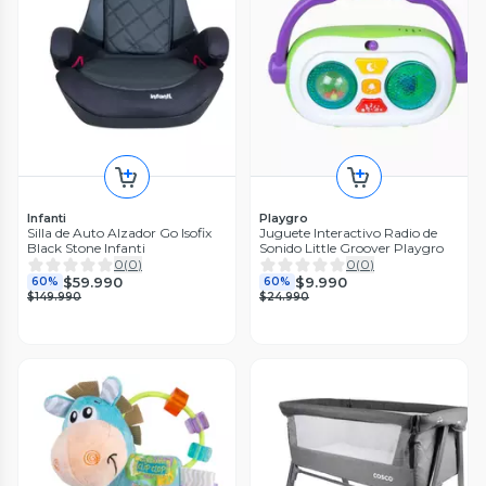
Infanti
Playgro
Silla de Auto Alzador Go Isofix
Juguete Interactivo Radio de
Black Stone Infanti
Sonido Little Groover Playgro
0
(
0
)
0
(
0
)
$59.990
$9.990
60%
60%
$149.990
$24.990