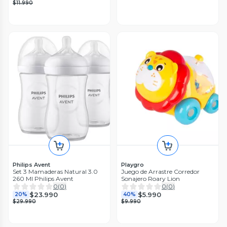
$11.990
Philips Avent
Playgro
Set 3 Mamaderas Natural 3.0
Juego de Arrastre Corredor
260 Ml Philips Avent
Sonajero Roary Lion
0
(
0
)
0
(
0
)
$23.990
$5.990
20%
40%
$29.990
$9.990