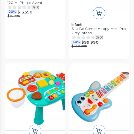
120 Ml Philips Avent
0
(
0
)
$13.590
20%
$16.990
Infanti
Silla De Comer Happy Meal Pro
Grey Infanti
0
(
0
)
$99.990
60%
$249.990