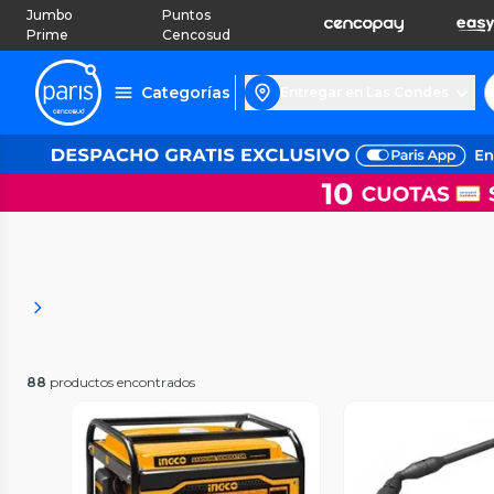
Jumbo
Puntos
Prime
Cencosud
Categorías
Entregar en Las Condes
88
productos encontrados
Vista P