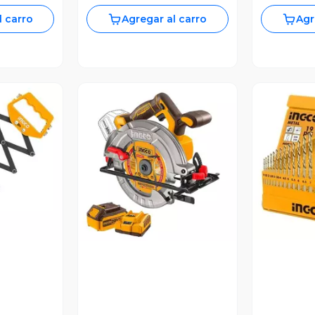
l carro
Agregar al carro
Agr
V
revia
Vista Previa