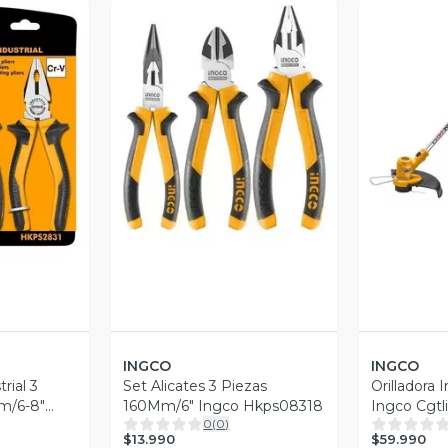
V
Vista Previa
revia
INGCO
INGCO
rial 3
Set Alicates 3 Piezas
Orilladora 
m/6-8"
160Mm/6" Ingco Hkps08318
Ingco Cgtl
0
(
0
)
$13.990
$59.990