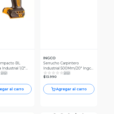
INGCO
 Impacto BL
Serrucho Carpintero
 Industrial 1/2"
Industrial 500Mm/20" Ingco
0
(
0
)
0
(
0
)
Nm
Hhas28500
$13.990
egar al carro
Agregar al carro