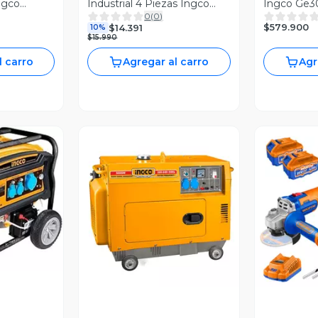
Ingco
Industrial 4 Piezas Ingco
Ingco Ge3
0
(
0
)
Hktwc0401
$579.900
$14.391
10%
$15.990
l carro
Agregar al carro
Agr
revia
Vista Previa
V