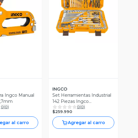
ista Previa
Vista Previa
INGCO
ra Ingco Manual
Set Herramientas Industrial
0,7mm
142 Piezas Ingco
0
(
0
)
0
(
0
)
Hkthp21421
$259.990
egar al carro
Agregar al carro