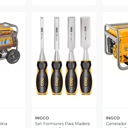
revia
V
Vista Previa
INGCO
INGCO
lina
Set Formones Para Madera
Generador 