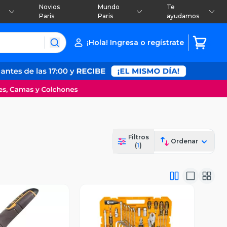
Novios
Mundo
Te
Paris
Paris
ayudamos
¡Hola! Ingresa o regístrate
Filtros
Ordenar
(
1
)