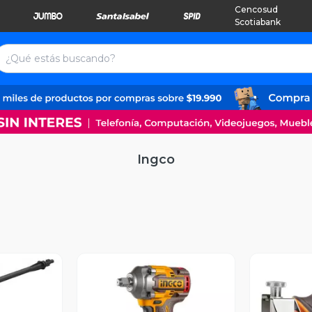
Cencosud
Scotiabank
Ingco
revia