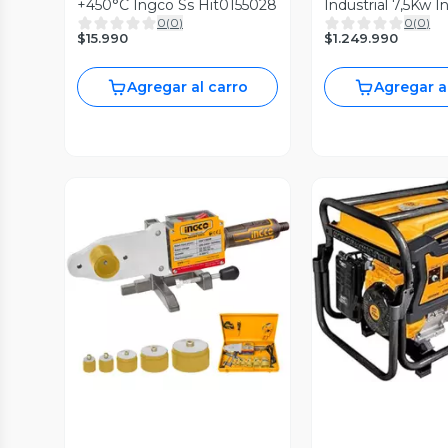
+450°C Ingco Ss Hit0155028
Industrial 7,5Kw 
0
(
0
)
0
(
0
)
Ge75006
$15.990
$1.249.990
Agregar al carro
Agregar a
Vista P
Vista Previa