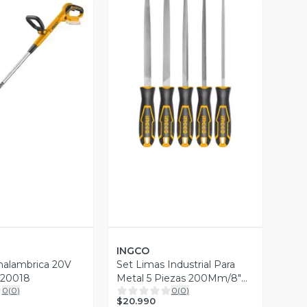
ista Previa
Vista Previa
INGCO
Inalambrica 20V
Set Limas Industrial Para
i20018
Metal 5 Piezas 200Mm/8"
0
(
0
)
0
(
0
)
Hktfs0508
$20.990