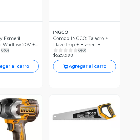
INGCO
 y Esmeril
Combo INGCO: Taladro +
o Wadfow 20V + 2
Llave Imp + Esmeril +
0
(
0
)
0
(
0
)
Rotomartillo
$529.990
egar al carro
Agregar al carro
Vista Previa
ista Previa