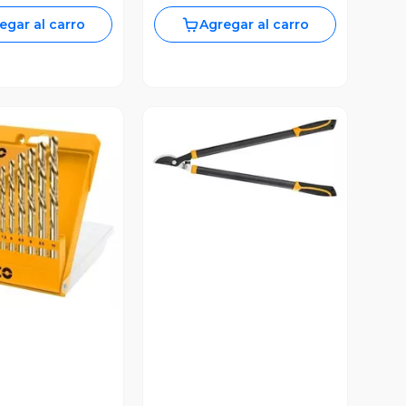
egar al carro
Agregar al carro
Vista Previa
ista Previa