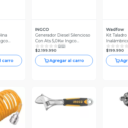
INGCO
Wadfow
lina
Generador Diesel Silencioso
Kit Taladro
Ingco
Con Ats 5,0Kw Ingco
Inalámbric
0
(
0
)
Gse50001.1
Bat y Carg.
$2.199.990
$199.990
l carro
Agregar al carro
Agr
Vista Previa
revia
V