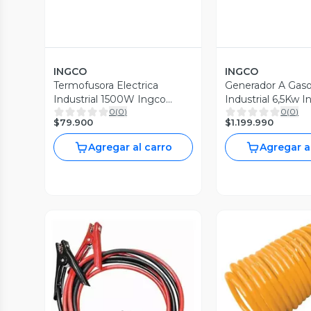
INGCO
INGCO
Termofusora Electrica
Generador A Gaso
Industrial 1500W Ingco
Industrial 6,5Kw 
0
(
0
)
0
(
0
)
Ptwt215002
Ge65006
$79.900
$1.199.990
Agregar al carro
Agregar a
Vista P