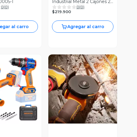
0005-1
Industrial Metal 2 Cajones 2
0
(
0
)
0
(
0
)
Niveles Ingco Hptct021
$219.900
egar al carro
Agregar al carro
ista Previa
Vista Previa