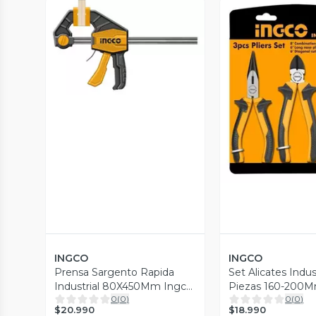
Vista Previa
Vista P
INGCO
INGCO
Prensa Sargento Rapida
Set Alicates Indust
Industrial 80X450Mm Ingco
Piezas 160-200M
0
(
0
)
0
(
0
)
Hqbc18801
Ingco
$20.990
$18.990