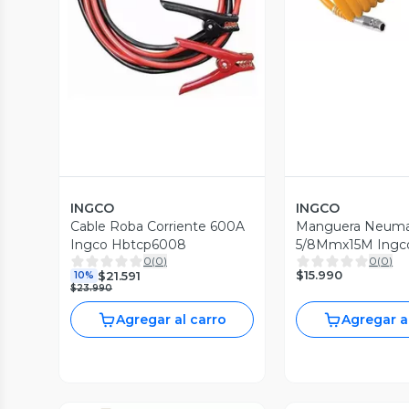
Vista Previa
INGCO
INGCO
Cable Roba Corriente 600A
Manguera Neuma
Ingco Hbtcp6008
5/8Mmx15M Ingco
0
(
0
)
0
(
0
)
$15.990
$21.591
10%
$23.990
Agregar al carro
Agregar a