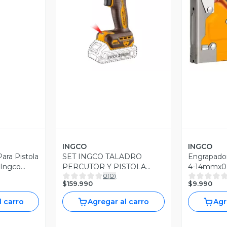
Vista Previa
V
INGCO
INGCO
ara Pistola
SET INGCO TALADRO
Engrapado
 Ingco
PERCUTOR Y PISTOLA
4-14mmx
0
(
0
)
IMPACTO BL +2BAT, CARG
$159.990
$9.990
l carro
Agregar al carro
Agr