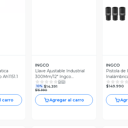
INGCO
INGCO
tica
Llave Ajustable Industrial
Pistola de
 Ah1151.1
300Mm/12" Ingco
Inalámbrica
0
(
0
)
Hadw131128
20V/800
$149.990
$14.391
10%
$15.990
l carro
Agregar al carro
Agr