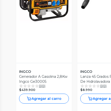
Vista Previa
INGCO
INGCO
Generador A Gasolina 2,8Kw
Lanza 45 Grados P
Ingco Ge30005
De Hidrolavadora
0
(
0
)
0
(
0
)
Aman4501
$439.900
$8.990
Agregar al carro
Agregar a