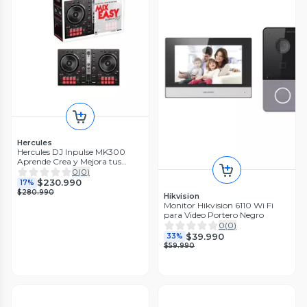
Hercules
Hercules DJ Inpulse MK300
Aprende Crea y Mejora tus
Mezclas con Control Total
0
(
0
)
$230.990
17%
$280.990
Hikvision
Monitor Hikvision 6110 Wi Fi
para Video Portero Negro
0
(
0
)
$39.990
33%
$59.990