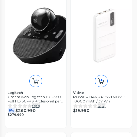
Logitech
Vidvie
Cmara web Logitech BCC950
POWER BANK PB771 VIDVIE
Full HD 30FPS Profesional para
10000 mAh / 37 Wh
Videollamadas y Conferencias
0
(
0
)
0
(
0
)
$19.990
$260.990
6%
$279.990