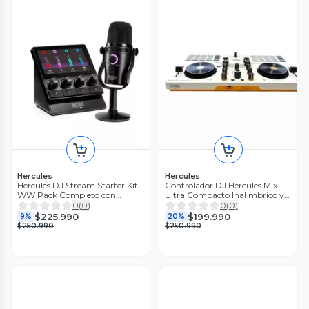
Hercules
Hercules
Hercules DJ Stream Starter Kit
Controlador DJ Hercules Mix
WW Pack Completo con
Ultra Compacto Inal mbrico y
Controlador y Micr fono
Compatible con Smartphone
0
(
0
)
0
(
0
)
Tablet y PC
$225.990
$199.990
9%
20%
$250.990
$250.990