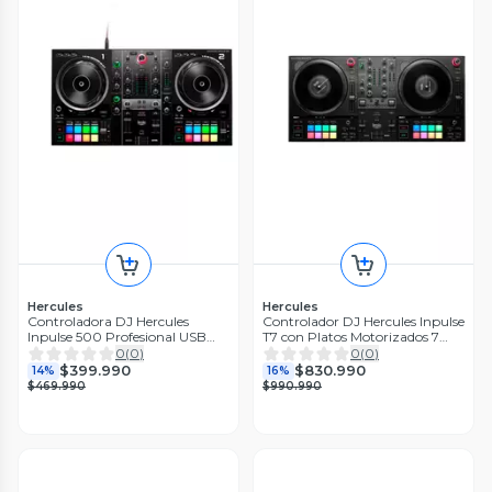
Hercules
Hercules
Controladora DJ Hercules
Controlador DJ Hercules Inpulse
Inpulse 500 Profesional USB
T7 con Platos Motorizados 7
con Software DJ Serato
Pulgadas Compatible con
0
(
0
)
0
(
0
)
Serato
$399.990
$830.990
14%
16%
$469.990
$990.990