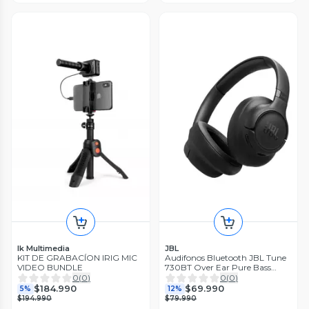
Ik Multimedia
JBL
KIT DE GRABACÍON IRIG MIC
Audifonos Bluetooth JBL Tune
VIDEO BUNDLE
730BT Over Ear Pure Bass
Negro
0
(
0
)
0
(
0
)
$184.990
$69.990
5%
12%
$194.990
$79.990