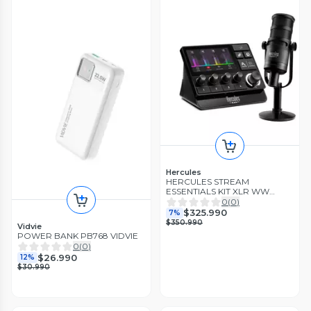
Hercules
HERCULES STREAM
ESSENTIALS KIT XLR WW
VERSION
0
(
0
)
$325.990
7%
$350.990
Vidvie
POWER BANK PB768 VIDVIE
0
(
0
)
$26.990
12%
$30.990