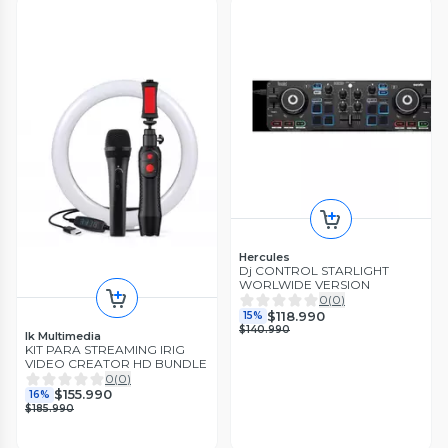
Hercules
Dj CONTROL STARLIGHT
WORLWIDE VERSION
0
(
0
)
$118.990
15%
$140.990
Ik Multimedia
KIT PARA STREAMING IRIG
VIDEO CREATOR HD BUNDLE
0
(
0
)
$155.990
16%
$185.990