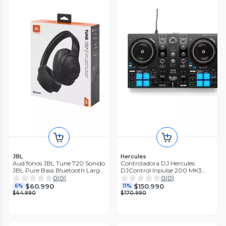
JBL
Hercules
Aud fonos JBL Tune 720 Sonido
Controladora DJ Hercules
JBL Pure Bass Bluetooth Larga
DJControl Inpulse 200 MK3
Duraci n Over Ear
USB C Serato DJ Lite
0
(
0
)
0
(
0
)
$60.990
$150.990
6%
11%
$64.990
$170.990