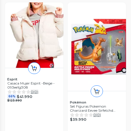
Esprit
Casaca Mujer Esprit -Beige -
093ee1g308
0
(
0
)
$41.990
66%
$123.990
Pokémon
Set Figuras Pokemon
Charizard Eevee Sirfetchd
PKW2980
0
(
0
)
$39.990