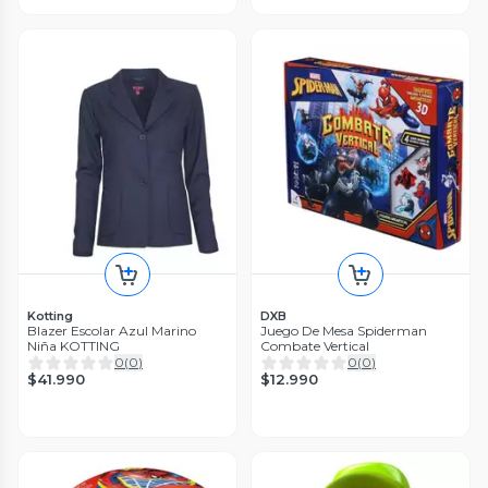
Kotting
DXB
Blazer Escolar Azul Marino
Juego De Mesa Spiderman
Niña KOTTING
Combate Vertical
0
(
0
)
0
(
0
)
$41.990
$12.990