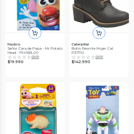
Hasbro
Caterpillar
Señor Cara de Papa - Mr Potato
Botín Rewrite Mujer Cat
Head - F94165L00
P311741
0
(
0
)
0
(
0
)
$19.990
$142.990