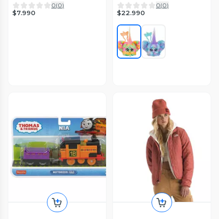
0
(
0
)
0
(
0
)
$7.990
$22.990