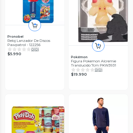
Pronobel
Reloj Lanzador De Discos
Pawpatrol - 122256
0
(
0
)
$5.990
Pokémon
Figura Pokemon Alcremie
Translucido 7cm PKW3931
0
(
0
)
$19.990