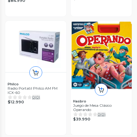
$84.990
Philco
Radio Portatil Philco AM FM
ICX-60
0
(
0
)
Hasbro
$12.990
Juego de Mesa Clásico
Operando
0
(
0
)
$39.990