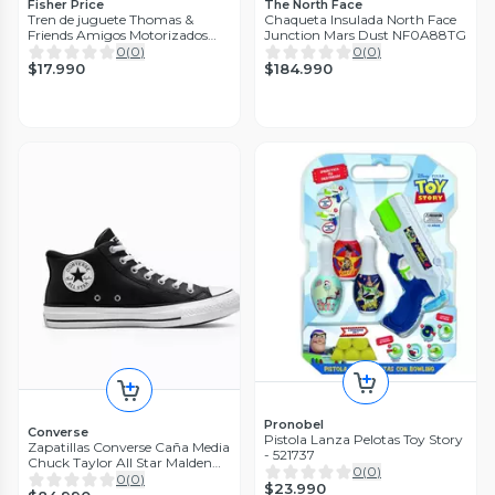
Fisher Price
The North Face
Tren de juguete Thomas &
Chaqueta Insulada North Face
Friends Amigos Motorizados
Junction Mars Dust NF0A88TG
Nia HFX92
0
(
0
)
0
(
0
)
$17.990
$184.990
Pronobel
Converse
Pistola Lanza Pelotas Toy Story
Zapatillas Converse Caña Media
- 521737
Chuck Taylor All Star Malden
0
(
0
)
Street A01716C
0
(
0
)
$23.990