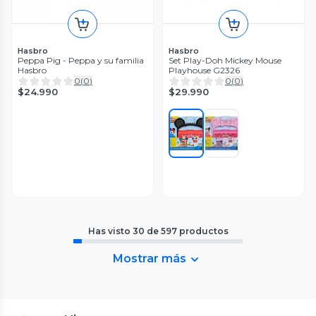
Hasbro
Hasbro
Peppa Pig - Peppa y su familia
Set Play-Doh Mickey Mouse
Hasbro
Playhouse G2326
0
(
0
)
0
(
0
)
$24.990
$29.990
Has visto
30
de
597
productos
Mostrar más