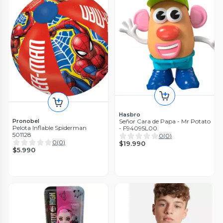
Hasbro
Señor Cara de Papa - Mr Potato
Pronobel
Pelota Inflable Spiderman
- F94095L00
501128
0
(
0
)
0
(
0
)
$19.990
$5.990