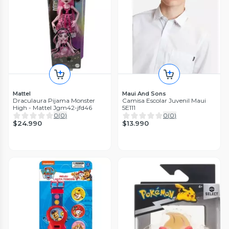
Mattel
Maui And Sons
Draculaura Pijama Monster
Camisa Escolar Juvenil Maui
High - Mattel Jgm42-jfd46
5E111
0
(
0
)
0
(
0
)
$24.990
$13.990