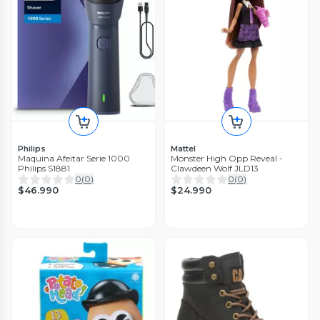
Philips
Mattel
Maquina Afeitar Serie 1000
Monster High Opp Reveal -
Philips S1881
Clawdeen Wolf JLD13
0
(
0
)
0
(
0
)
$46.990
$24.990