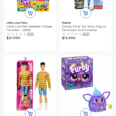
Little Live Pets
Mattel
Little Live Pets Needees Chippe
Disney Pixar Toy Story Figura
Hamster - 26653
De Acción Jcv94 Mattel
0
(
0
)
0
(
0
)
$21.990
$13.990