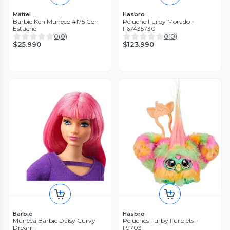
Mattel
Hasbro
Barbie Ken Muñeco #175 Con
Peluche Furby Morado -
Estuche
F67435730
0
(
0
)
0
(
0
)
$25.990
$123.990
Barbie
Hasbro
Muñeca Barbie Daisy Curvy
Peluches Furby Furblets -
Dream
F9703