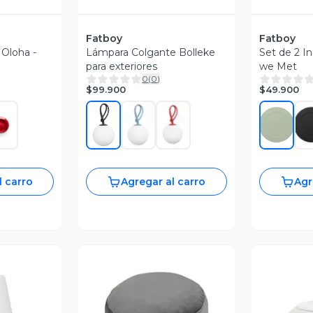
Fatboy
Fatboy
Oloha -
Lámpara Colgante Bolleke
Set de 2 In
para exteriores
we Met
0
(
0
)
$99.900
$49.900
l carro
Agregar al carro
Agr