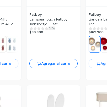
Fatboy
Fatboy
Miffy
Lámpara Touch Fatboy
Bandeja Lá
ura 4,6 cm
Transloetje - Café
Trio
0
(
0
)
ro
$99.900
$169.900
l carro
Agregar al carro
Agr