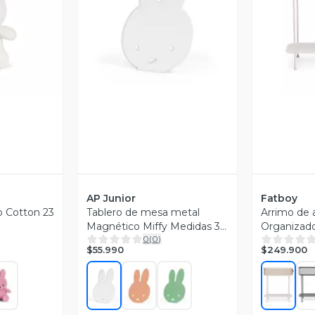
revia
Vista Previa
V
AP Junior
Fatboy
o Cotton 23
Tablero de mesa metal
Arrimo de 
Magnético Miffy Medidas 35
Organizado
0
(
0
)
x 23,5 x 15 cm
$55.990
$249.900