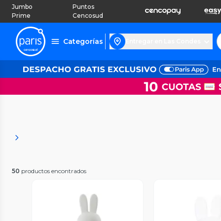
Jumbo
Puntos
Prime
Cencosud
Categorías
Entregar en Las Condes
50
productos encontrados