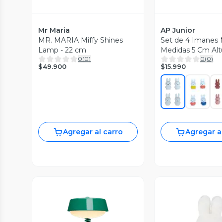
Mr Maria
AP Junior
MR. MARIA Miffy Shines
Set de 4 Imanes 
Lamp - 22 cm
Medidas 5 Cm Alt
0
(
0
)
0
(
0
)
2,5 cm de Diámet
$49.900
$15.990
Agregar al carro
Agregar a