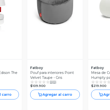
revia
Vista Previa
V
Fatboy
Fatboy
Edison The
Pouf para interiores Point
Mesa de Ce
Velvet Taupe - Gris
Humpty par
0
(
0
)
$109.900
$219.900
l carro
Agregar al carro
Agr