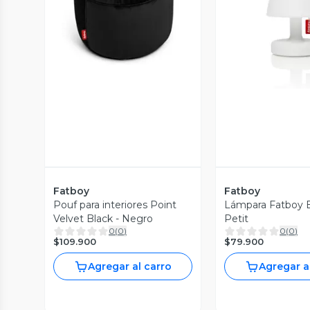
Vista Previa
Vista P
Fatboy
Fatboy
Pouf para interiores Point
Lámpara Fatboy 
Velvet Black - Negro
Petit
0
(
0
)
0
(
0
)
$109.900
$79.900
Agregar al carro
Agregar a