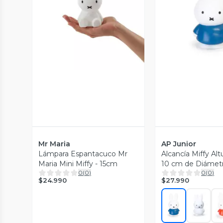
Vista Previa
Vista P
Mr Maria
AP Junior
Lámpara Espantacuco Mr
Alcancía Miffy Alt
Maria Mini Miffy - 15cm
10 cm de Diámet
0
(
0
)
0
(
0
)
$24.990
$27.990