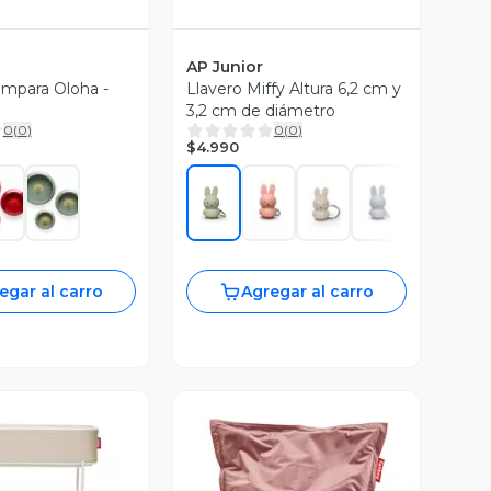
AP Junior
mpara Oloha -
Llavero Miffy Altura 6,2 cm y
3,2 cm de diámetro
0
(
0
)
0
(
0
)
$4.990
egar al carro
Agregar al carro