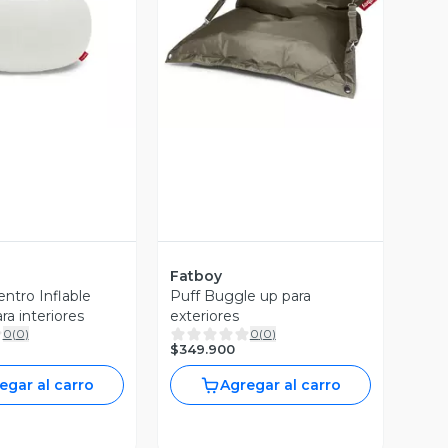
ista Previa
Vista Previa
Fatboy
ntro Inflable
Puff Buggle up para
a interiores
exteriores
0
(
0
)
0
(
0
)
$349.900
egar al carro
Agregar al carro