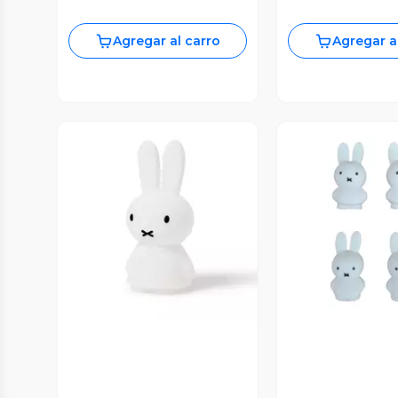
Agregar al carro
Agregar a
Vista Previa
Vista P