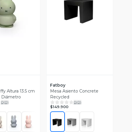
ista Previa
Vista Previa
Fatboy
ffy Altura 13.5 cm
Mesa Asiento Concrete
e Diámetro
Recycled
0
(
0
)
0
(
0
)
$149.900