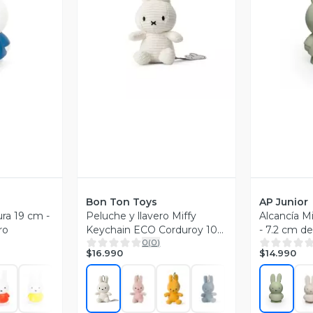
revia
Vista Previa
V
Bon Ton Toys
AP Junior
ura 19 cm -
Peluche y llavero Miffy
Alcancía Mi
ro
Keychain ECO Corduroy 10
- 7.2 cm d
0
(
0
)
cm 4"
$16.990
$14.990