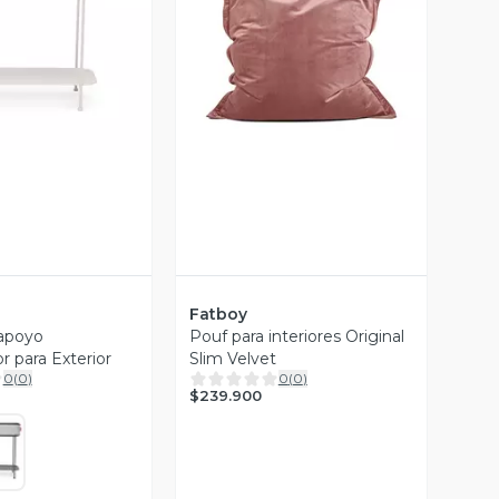
ista Previa
Vista Previa
Fatboy
apoyo
Pouf para interiores Original
r para Exterior
Slim Velvet
0
(
0
)
0
(
0
)
$239.900