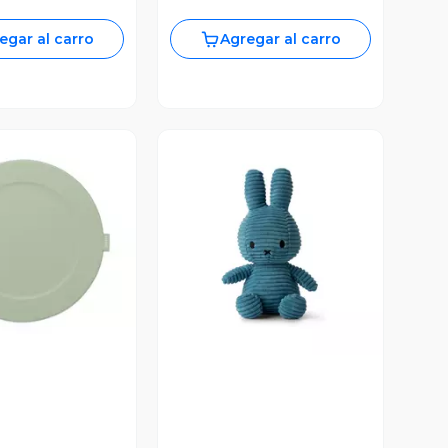
egar al carro
Agregar al carro
ista Previa
Vista Previa