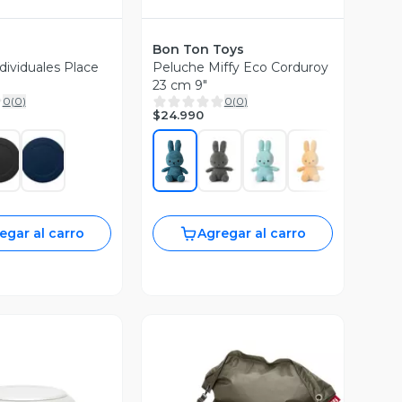
Bon Ton Toys
dividuales Place
Peluche Miffy Eco Corduroy
23 cm 9"
0
(
0
)
0
(
0
)
$24.990
egar al carro
Agregar al carro