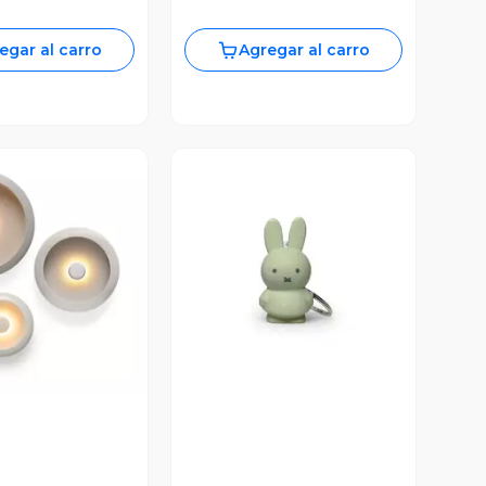
egar al carro
Agregar al carro
ista Previa
Vista Previa