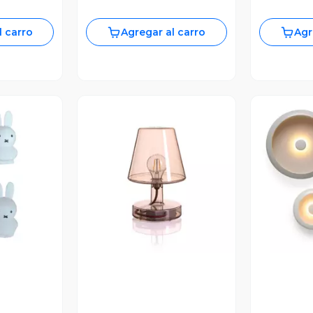
l carro
Agregar al carro
Agr
revia
Vista Previa
V