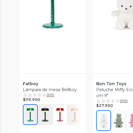
Vista Previa
Vista P
Fatboy
Bon Ton Toys
Lámpara de mesa Bellboy
Peluche Miffy Ec
0
(
0
)
cm 9"
$119.900
0
(
0
)
$27.990