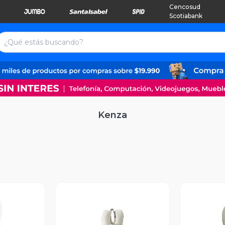
Cencosud
Scotiabank
Kenza