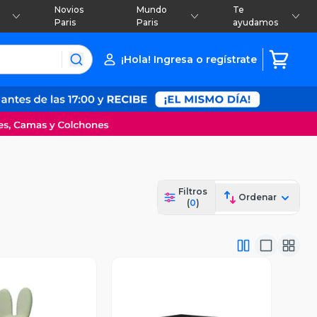
Novios
Mundo
Te
Paris
Paris
ayudamos
¡Hola! Ingresa o regístrate
Filtros
Ordenar
(
0
)