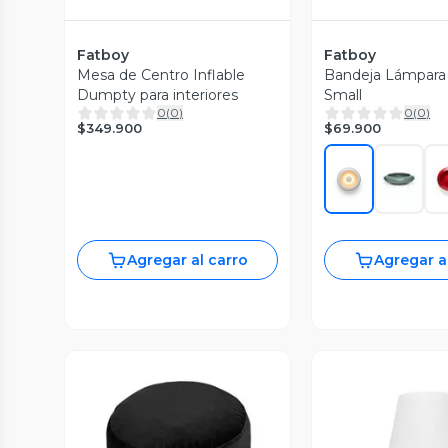
Fatboy
Fatboy
Mesa de Centro Inflable
Bandeja Lámpara 
Dumpty para interiores
Small
0
(
0
)
0
(
0
)
$349.900
$69.900
Agregar al carro
Agregar a