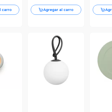
l carro
Agregar al carro
Agr
revia
Vista Previa
V