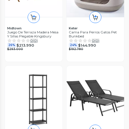
Midtown
Keter
Juego De Terraza Madera Mesa
Cama Para Perros Gatos Pet
Y Sillas Plegable Kingsbury
Bunkbed
0
(
0
)
0
(
0
)
$213.990
$144.990
26%
24%
$293.000
$192.780