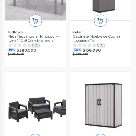
Midtown
Keter
Mesa Rectangular Kingsbury-
Gabinete Mueble de Cocina
Lynx 140x80cm Midtown
Lavadero Piu
0
(
0
)
0
(
0
)
$380.990
$158.990
19%
30%
$476.000
$227.290