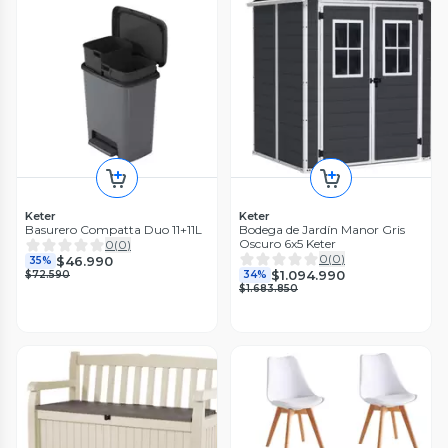
Keter
Keter
Basurero Compatta Duo 11+11L
Bodega de Jardín Manor Gris
Oscuro 6x5 Keter
0
(
0
)
0
(
0
)
$46.990
35%
$1.094.990
$72.590
34%
$1.683.850