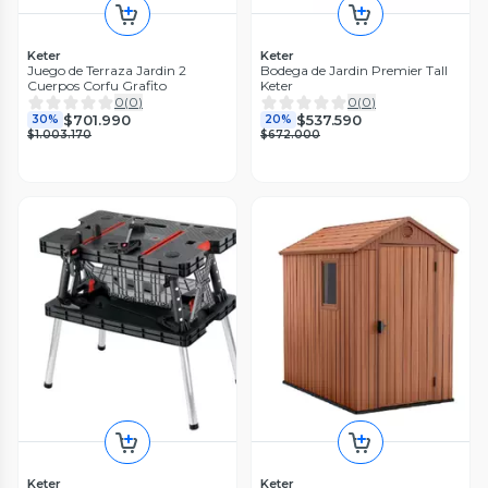
Keter
Keter
Juego de Terraza Jardin 2
Bodega de Jardin Premier Tall
Cuerpos Corfu Grafito
Keter
0
(
0
)
0
(
0
)
$701.990
$537.590
30%
20%
$1.003.170
$672.000
Keter
Keter