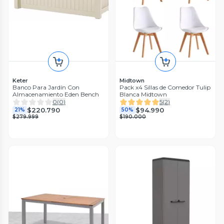
Keter
Midtown
Banco Para Jardín Con
Pack x4 Sillas de Comedor Tulip
Almacenamiento Eden Bench
Blanca Midtown
0
(
0
)
5
(
2
)
$220.790
$94.990
21%
50%
$279.999
$190.000