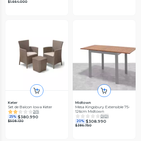
$1.664.000
Keter
Midtown
Set de Balcon Iowa Keter
Mesa Kingsbury Extensible 75-
126cm Midtown
2
(
1
)
0
(
0
)
$380.990
25%
$308.990
$508.130
20%
$386.750