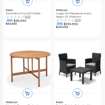
Keter
Midtown
Estantería Plus 60/5 Keter
Juego De Reposeras Acero
Negro X2 Midtown
0
(
0
)
0
(
0
)
$35.990
40%
$193.990
$60.690
30%
$277.270
Midtown
Keter