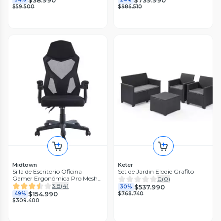
$59.500
$986.510
Midtown
Keter
Silla de Escritorio Oficina
Set de Jardin Elodie Grafito
Gamer Ergonómica Pro Mesh
0
(
0
)
Midtown
3.8
(
4
)
$537.990
30%
$154.990
49%
$768.740
$309.400