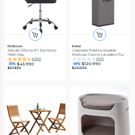
Keter
Midtown
Gabinete Plástico Mueble
Silla de Oficina PC Escritorio
Multiuso Cocina Lavadero Piu
Mesh Nay
0
(
0
)
4.5
(
2
)
$120.990
$43.990
49%
35%
$241.570
$67.830