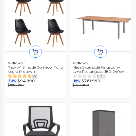
Midtown
Midtown
Pack x4 Sillas de Comedor Tulip
Mesa Extensible Kingsbury-
Negra Midtown
Lynx Rectangular 180-240cm
Midtown
5
(
1
)
0
(
0
)
$94.990
$761.990
50%
19%
$190.000
$952.000