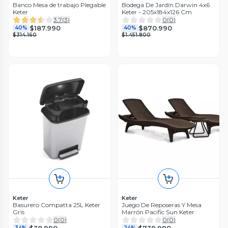
Banco Mesa de trabajo Plegable
Bodega De Jardín Darwin 4x6
Keter
Keter - 205x184x126 Cm
3.7
(
3
)
0
(
0
)
$187.990
$870.990
40%
40%
$314.160
$1.451.800
Keter
Keter
Basurero Compatta 25L Keter
Juego De Reposeras Y Mesa
Gris
Marrón Pacific Sun Keter
0
(
0
)
0
(
0
)
$38.990
$739.990
34%
24%