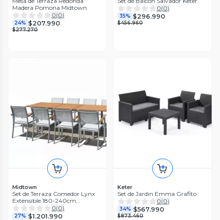
Mesa de Terraza Redonda
Set de Balcón Salvador Keter
Madera Pomona Midtown
0
(
0
)
0
(
0
)
$296.990
35%
$207.990
24%
$456.960
$277.270
Midtown
Keter
Set de Terraza Comedor Lynx
Set de Jardin Emma Grafito
Extensible 180-240cm
0
(
0
)
Midtown
0
(
0
)
$567.990
34%
$1.201.990
27%
$873.460