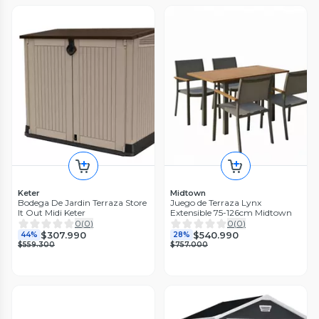
Keter
Midtown
Bodega De Jardin Terraza Store
Juego de Terraza Lynx
It Out Midi Keter
Extensible 75-126cm Midtown
0
(
0
)
0
(
0
)
$307.990
$540.990
44%
28%
$559.300
$757.000