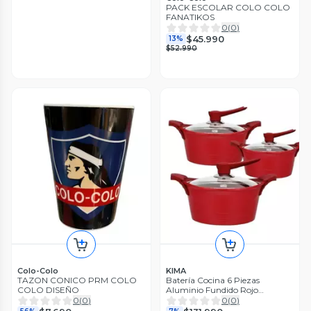
PACK ESCOLAR COLO COLO
FANATIKOS
0
(
0
)
$45.990
13%
$52.990
Colo-Colo
KIMA
TAZON CONICO PRM COLO
Batería Cocina 6 Piezas
COLO DISEÑO
Aluminio Fundido Rojo
BOHLIER 2.0
0
(
0
)
0
(
0
)