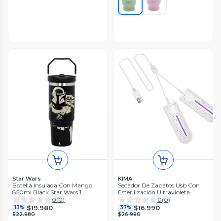
Star Wars
KIMA
Botella Insulada Con Mango
Secador De Zapatos Usb Con
850ml Black Star Wars 1
Esterilización Ultravioleta
Mandalorian
0
(
0
)
0
(
0
)
$19.980
$16.990
13%
37%
$22.980
$26.990