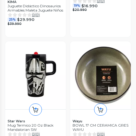
0
(
0
)
KIMA
$16.990
Juguete Didáctico Dinosaurios
19%
Armables Maleta Juguete Niños
$20.990
0
(
0
)
$29.990
25%
$39.990
Star Wars
Wayu
Mug Termico 20 Oz Black
BOWL 17 CM CERAMICA GRES
Mandalorian SW
WAYU
0
(
0
)
0
(
0
)