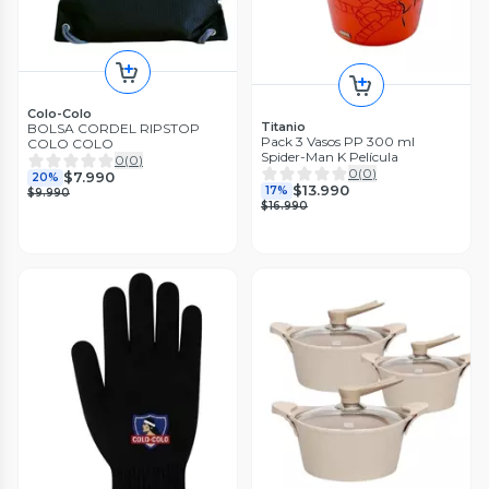
Colo-Colo
Titanio
BOLSA CORDEL RIPSTOP
Pack 3 Vasos PP 300 ml
COLO COLO
Spider-Man K Película
0
(
0
)
0
(
0
)
$7.990
20%
$13.990
17%
$9.990
$16.990