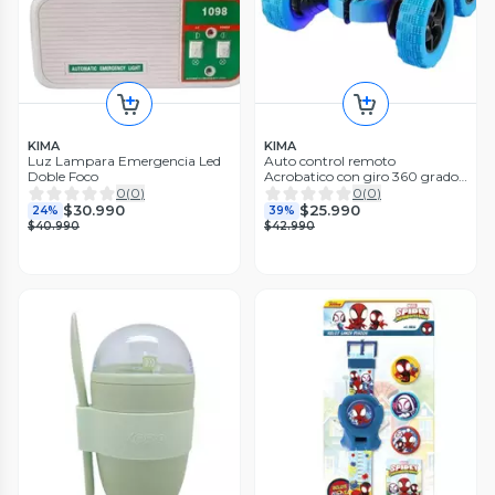
KIMA
KIMA
Luz Lampara Emergencia Led
Auto control remoto
Doble Foco
Acrobatico con giro 360 grados
Azul
0
(
0
)
0
(
0
)
$30.990
$25.990
24%
39%
$40.990
$42.990