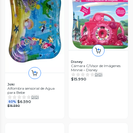
Disney
Cámara C/Visor de Imágenes
Minnie – Disney
0
(
0
)
$15.990
Joki
Alfombra sensorial de Agua
para Bebe
0
(
0
)
$6.590
60%
$16.590