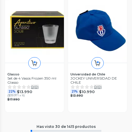
Glasso
Universidad de Chile
Set de 4 Vasos Frozen 350 ml
JOCKEY UNIVERSIDAD DE
Glasso
CHILE
0
(
0
)
0
(
0
)
$13.990
$10.990
22%
21%
(
$39.971 x lt
)
$13.990
$17.990
Has visto
30
de
1415
productos