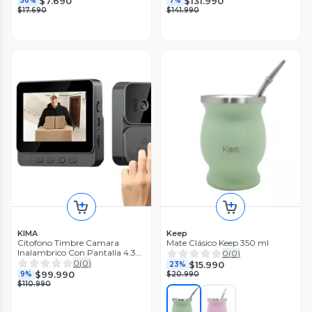
$7.690
$131.990
56%
7%
$17.690
$141.990
KIMA
Keep
Citofono Timbre Camara
Mate Clásico Keep 350 ml
Inalambrico Con Pantalla 4.3
0
(
0
)
Lcd
0
(
0
)
$15.990
23%
$99.990
9%
$20.990
$110.990