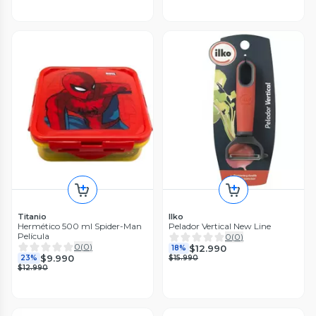
Titanio
Ilko
Hermético 500 ml Spider-Man
Pelador Vertical New Line
Película
0
(
0
)
0
(
0
)
$12.990
18%
$9.990
23%
$15.990
$12.990