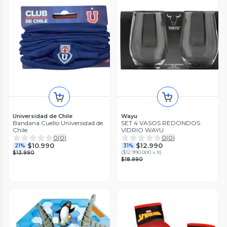
Universidad de Chile
Wayu
Bandana Cuello Universidad de
SET 4 VASOS REDONDOS
Chile
VIDRIO WAYU
0
(
0
)
0
(
0
)
$10.990
$12.990
21%
31%
(
$12.990.000 x lt
)
$13.990
$18.990