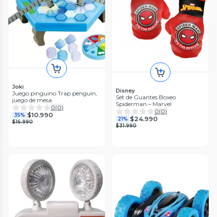
Joki
Disney
Juego pinguino Trap penguin,
Set de Guantes Boxeo
juego de mesa
Spiderman – Marvel
0
(
0
)
0
(
0
)
$10.990
35%
$24.990
21%
$16.990
$31.990