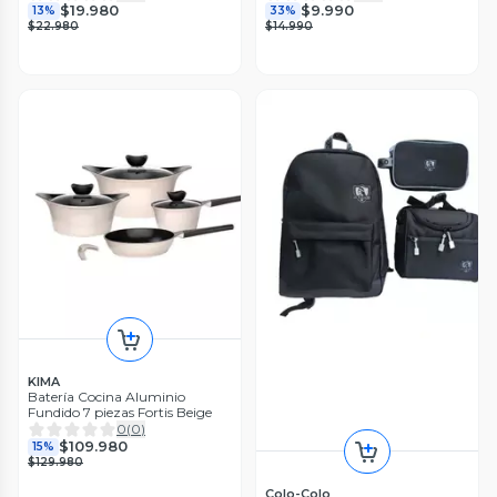
$19.980
$9.990
13%
33%
$22.980
$14.990
KIMA
Batería Cocina Aluminio
Fundido 7 piezas Fortis Beige
0
(
0
)
$109.980
15%
$129.980
Colo-Colo