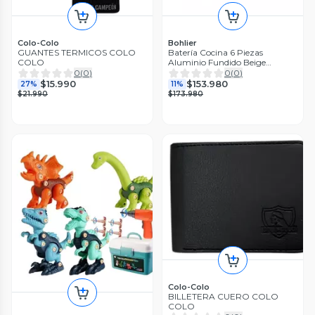
Colo-Colo
Bohlier
GUANTES TERMICOS COLO
Batería Cocina 6 Piezas
COLO
Aluminio Fundido Beige
BOHLIER 2.2
0
(
0
)
0
(
0
)
$15.990
$153.980
27%
11%
$21.990
$173.980
Colo-Colo
BILLETERA CUERO COLO
COLO