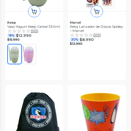
Keep
Marvel
Vaso Yogurt Keep Cereal 330ml
Reloj Lanzador de Discos Spidey
– Marvel
0
(
0
)
0
(
0
)
$12.990
18%
$8.990
$15.990
30%
$12.990