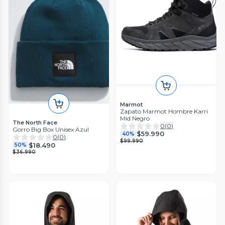
Marmot
Zapato Marmot Hombre Karri
Mid Negro
The North Face
0
(
0
)
Gorro Big Box Unisex Azul
$59.990
40%
0
(
0
)
$99.990
$18.490
50%
$36.990