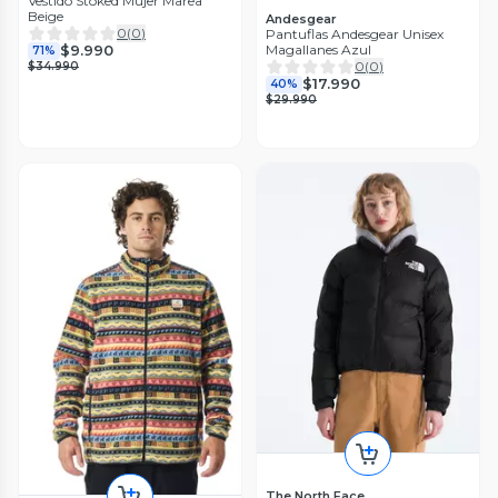
Vestido Stoked Mujer Marea
Beige
Andesgear
0
(
0
)
Pantuflas Andesgear Unisex
Magallanes Azul
$9.990
71%
0
(
0
)
$34.990
$17.990
40%
$29.990
The North Face