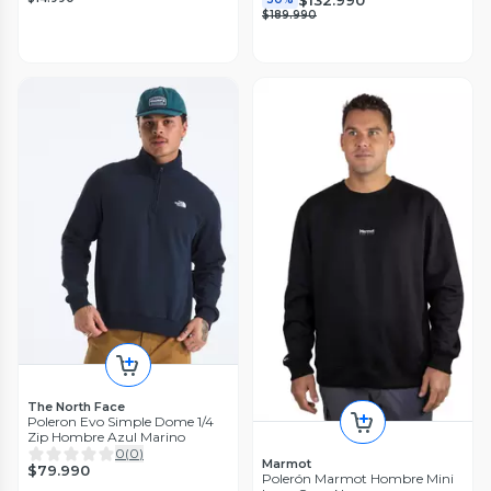
$189.990
The North Face
Poleron Evo Simple Dome 1/4
Zip Hombre Azul Marino
0
(
0
)
Marmot
$79.990
Polerón Marmot Hombre Mini