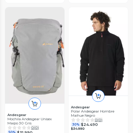
Andesgear
Polar Andesgear Hombre
Andesgear
Maihue Negro
Mochila Andesgear Unisex
0
(
0
)
Maipo 30 Gris
$24.490
30%
0
(
0
)
$34.990
$31.990
50%