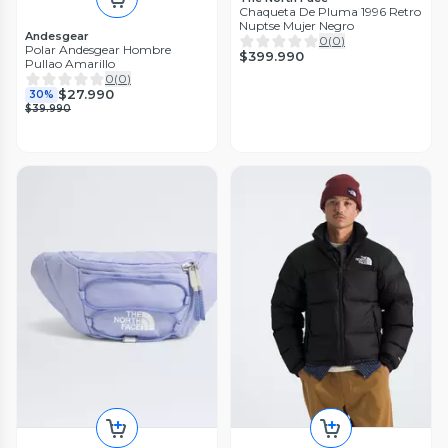
Chaqueta De Pluma 1996 Retro
Nuptse Mujer Negro
Andesgear
0
(
0
)
Polar Andesgear Hombre
$399.990
Pullao Amarillo
0
(
0
)
$27.990
30%
$39.990