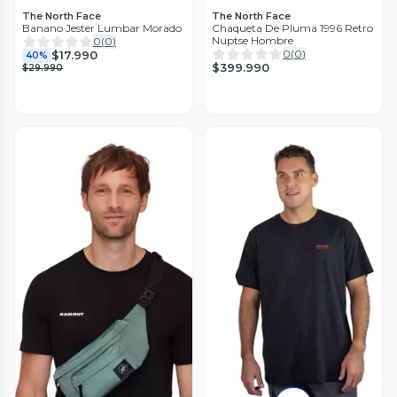
The North Face
The North Face
Banano Jester Lumbar Morado
Chaqueta De Pluma 1996 Retro
Nuptse Hombre
0
(
0
)
0
(
0
)
$17.990
40%
$399.990
$29.990