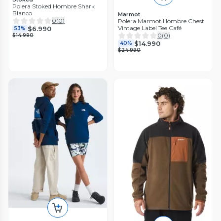
Polera Stoked Hombre Shark
Blanco
Marmot
0
(
0
)
Polera Marmot Hombre Chest
Vintage Label Tee Café
$6.990
53%
0
(
0
)
$14.990
$14.990
40%
$24.990