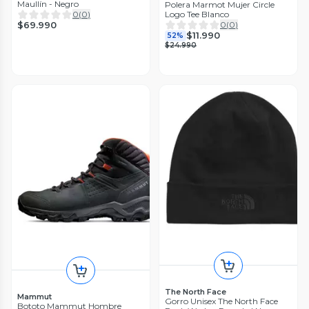
Maullín - Negro
Polera Marmot Mujer Circle
Logo Tee Blanco
0
(
0
)
0
(
0
)
$69.990
$11.990
52%
$24.990
The North Face
Mammut
Gorro Unisex The North Face
Bototo Mammut Hombre