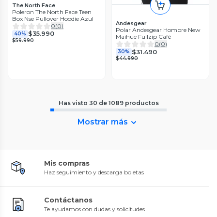
The North Face
Poleron The North Face Teen
Box Nse Pullover Hoodie Azul
Andesgear
0
(
0
)
Polar Andesgear Hombre New
$35.990
40%
Maihue Fullzip Café
$59.990
0
(
0
)
$31.490
30%
$44.990
Has visto
30
de
1089
productos
Mostrar más
Mis compras
Haz seguimiento y descarga boletas
Contáctanos
Te ayudamos con dudas y solicitudes