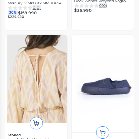
Dock Worker Recycled Negro
Mercury Iv Mid Gtx MM00654
0
(
0
)
Negro
0
(
0
)
$36.990
$159.990
30%
$229.990
Stoked