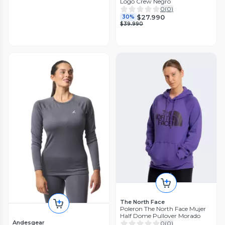
Logo Crew Negro
0
(
0
)
$27.990
30%
$39.990
The North Face
Poleron The North Face Mujer
Half Dome Pullover Morado
Andesgear
0
(
0
)