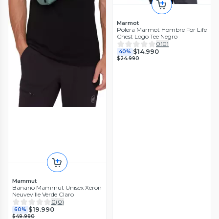
Marmot
Polera Marmot Hombre For Life
Chest Logo Tee Negro
0
(
0
)
$14.990
40%
$24.990
Mammut
Banano Mammut Unisex Xeron
Neuveville Verde Claro
0
(
0
)
$19.990
60%
$49.990