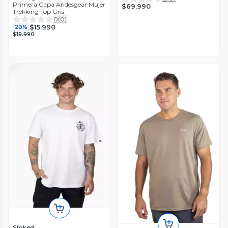
Primera Capa Andesgear Mujer
$69.990
Trekking Top Gris
0
(
0
)
$15.990
20%
$19.990
Stoked