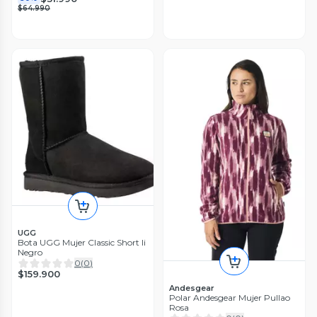
$64.990
UGG
Bota UGG Mujer Classic Short Ii
Negro
0
(
0
)
$159.900
Andesgear
Polar Andesgear Mujer Pullao
Rosa