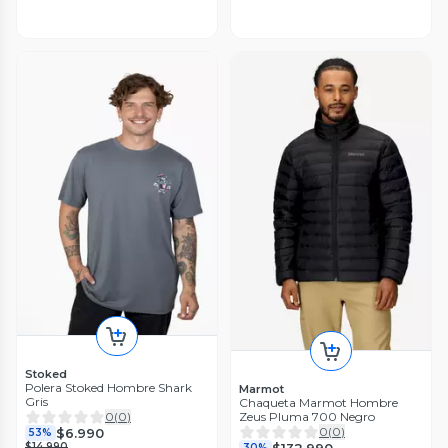
Stoked
Polera Stoked Hombre Shark
Marmot
Gris
Chaqueta Marmot Hombre
Zeus Pluma 700 Negro
0
(
0
)
0
(
0
)
$6.990
53%
$132.990
$14.990
30%