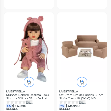
LA ESTRELLA
LA ESTRELLA
Muñeca Reborn Realista 100%
Set Premium de Fundas Cubre
Silicona Sólida - 55cm De Lujo
Sillón Cuadrillé (3+1+1) MP
WM.
0
(
0
)
0
(
0
)
$64.990
$48.990
5%
7%
$68.990
$52.990