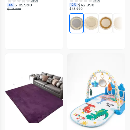
Cajones (70x33x75 cm) TF
0
(
0
)
0
(
0
)
$42.990
$105.990
12%
4%
$48.990
$110.990