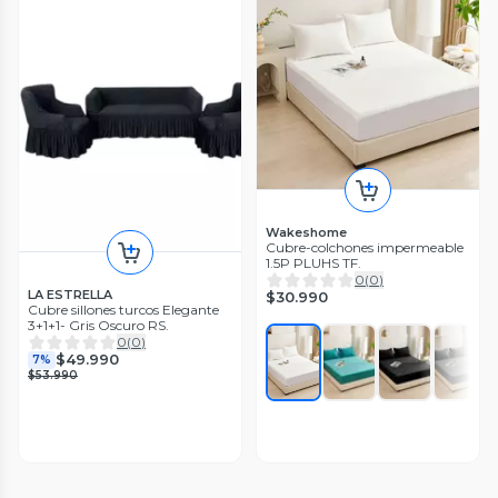
Wakeshome
Cubre-colchones impermeable
1.5P PLUHS TF.
0
(
0
)
LA ESTRELLA
$30.990
Cubre sillones turcos Elegante
3+1+1- Gris Oscuro RS.
0
(
0
)
$49.990
7%
$53.990