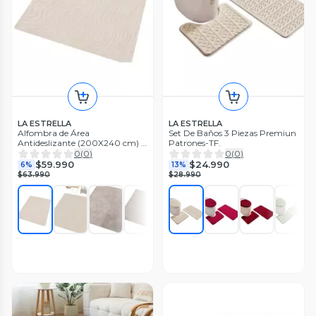
LA ESTRELLA
LA ESTRELLA
Alfombra de Área
Set De Baños 3 Piezas Premiun
Antideslizante (200X240 cm) -
Patrones-TF.
Resistencia y Confort CSM
0
(
0
)
0
(
0
)
$59.990
$24.990
6%
13%
$63.990
$28.990