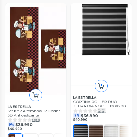
LA ESTRELLA
CORTINA ROLLER DUO
ZEBRA DIA NOCHE 120X200
LA ESTRELLA
CM TF
0
(
0
)
Set Kit 2 Alfombras De Cocina
3D Antideslizante
$36.990
9%
0
(
0
)
$40.990
$36.990
9%
$40.990