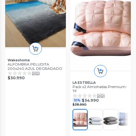
Wakeshome
ALFOMBRA PELUDITA
200x240 AZUL DEGRADADO
0
(
0
)
$30.990
LA ESTRELLA
Pack x2 Almohadas Premium-
TF
0
(
0
)
$34.990
10%
$38.990