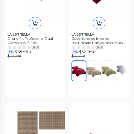
LA ESTRELLA
LA ESTRELLA
Drone 4k Profesional Dual
Cobertores de inverno
Cámara Wifi Fpv
texturizado franjas abstractas
con chiporro King-TF
0
(
0
)
0
(
0
)
$65.990
$52.990
5%
7%
$69.990
$56.990