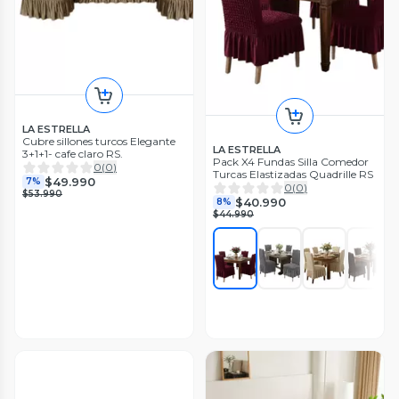
LA ESTRELLA
Cubre sillones turcos Elegante
LA ESTRELLA
3+1+1- cafe claro RS.
Pack X4 Fundas Silla Comedor
0
(
0
)
Turcas Elastizadas Quadrille RS
$49.990
7%
0
(
0
)
$53.990
$40.990
8%
$44.990