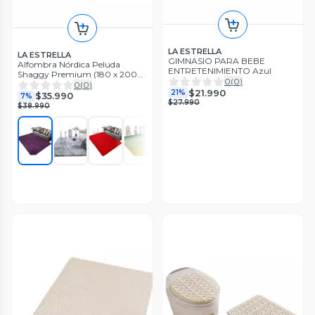
LA ESTRELLA
LA ESTRELLA
GIMNASIO PARA BEBE
Alfombra Nórdica Peluda
ENTRETENIMIENTO Azul
Shaggy Premium (180 x 200
0
(
0
)
cm) TF
0
(
0
)
$21.990
21%
$35.990
7%
$27.990
$38.990