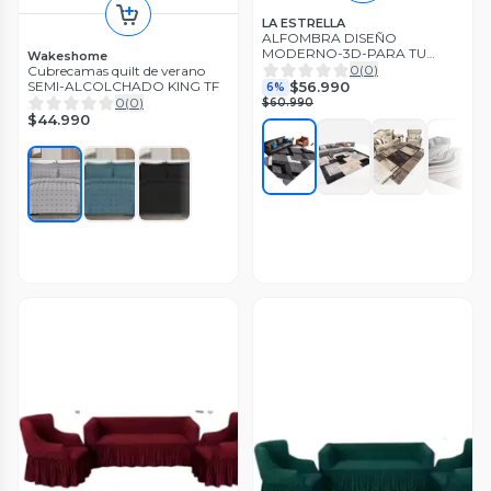
LA ESTRELLA
ALFOMBRA DISEÑO
MODERNO-3D-PARA TU
Wakeshome
LIVING-200X240 CSM.
0
(
0
)
Cubrecamas quilt de verano
$56.990
SEMI-ALCOLCHADO KING TF
6%
0
(
0
)
$60.990
$44.990