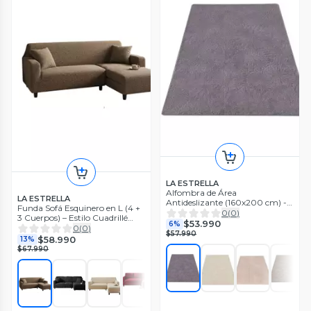
LA ESTRELLA
Alfombra de Área
LA ESTRELLA
Antideslizante (160x200 cm) -
Funda Sofá Esquinero en L (4 +
Resistencia y Confort CSM.
0
(
0
)
3 Cuerpos) – Estilo Cuadrillé
$53.990
6%
CSM
0
(
0
)
$57.990
$58.990
13%
$67.990