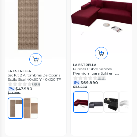
LA ESTRELLA
Fundas Cubre Sillones
LA ESTRELLA
Premium para Sofá en L
Set Kit 2 Alfombras De Cocina
(Combo 4 + 3 Cuerpos) RS.
0
(
0
)
Estilo Sisal 40x60 Y 40x120 TF
$69.990
5%
0
(
0
)
$73.990
$47.990
7%
$51.990