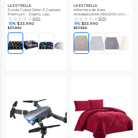
LA ESTRELLA
LA ESTRELLA
Funda Cubre Sillón 3 Cuerpos
Alfombra de Área
Premium - Diseño, Liso
Antideslizante (160x200 cm) -
Elastizada RS
Resistencia y Confort CSM
0
(
0
)
0
(
0
)
$33.990
$53.990
10%
6%
$37.990
$57.990