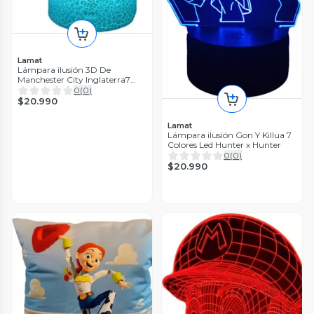
Lamat
Lámpara ilusión 3D De
Manchester City Inglaterra7
Colores Led
0
(
0
)
$20.990
Lamat
Lámpara ilusión Gon Y Killua 7
Colores Led Hunter x Hunter
0
(
0
)
$20.990