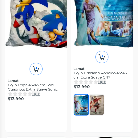
Lamat
Cojín Cristiano Ronaldo 45*45
cm Extra Suave CR7
Lamat
0
(
0
)
Cojín Felpa 45x45 cm Soni
$13.990
Cuadritos Extra Suave Sonic
0
(
0
)
$13.990