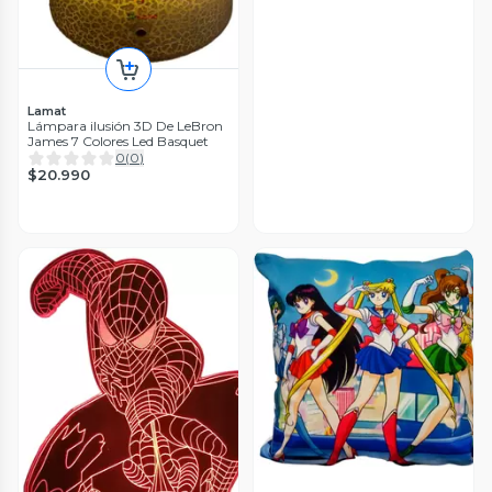
Lamat
Lámpara ilusión 3D De LeBron
James 7 Colores Led Basquet
0
(
0
)
$20.990