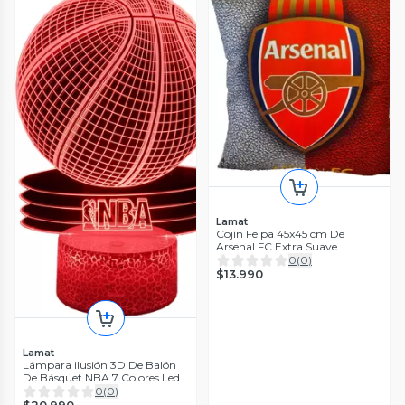
Lamat
Cojín Felpa 45x45 cm De
Arsenal FC Extra Suave
0
(
0
)
$13.990
Lamat
Lámpara ilusión 3D De Balón
De Básquet NBA 7 Colores Led
Integrados
0
(
0
)
$20.990