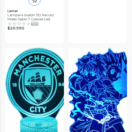
Lamat
Lámpara ilusión 3D Naruto
Modo Sabio 7 Colores Led
0
(
0
)
$20.990