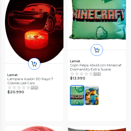
Lamat
Cojín Felpa 45x45 cm Minecraf
Diamantito Extra Suave
0
(
0
)
Lamat
$13.990
Lámpara ilusión 3D Rayo 7
Colores Led Cars
0
(
0
)
$20.990