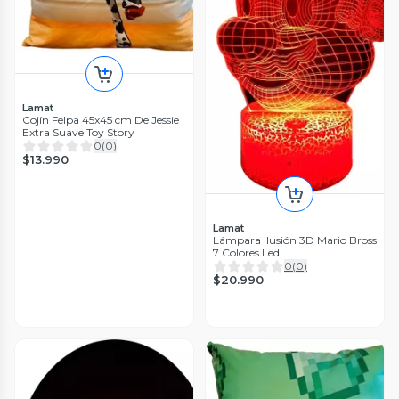
Lamat
Cojín Felpa 45x45 cm De Jessie
Extra Suave Toy Story
0
(
0
)
$13.990
Lamat
Lámpara ilusión 3D Mario Bross
7 Colores Led
0
(
0
)
$20.990