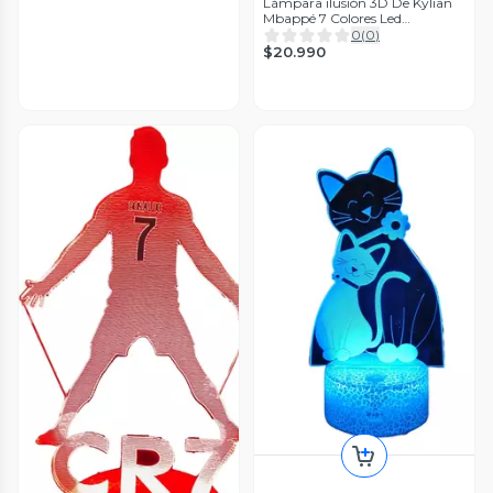
Lámpara ilusión 3D De Kylian
Mbappé 7 Colores Led
Integrados
0
(
0
)
$20.990