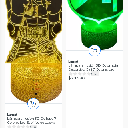
Lamat
Lámpara ilusión 3D Colombia
Deportivo Cali 7 Colores Led
0
(
0
)
$20.990
Lamat
Lámpara ilusión 3D De Ippo 7
Colores Led Espíritu de Lucha
0
(
0
)