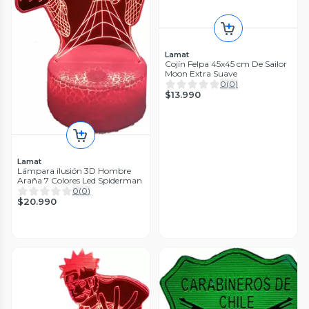
Lamat
Cojín Felpa 45x45 cm De Sailor
Moon Extra Suave
0
(
0
)
$13.990
Lamat
Lámpara ilusión 3D Hombre
Araña 7 Colores Led Spiderman
0
(
0
)
$20.990