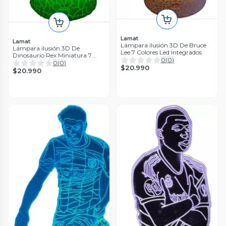
Lamat
Lamat
Lámpara ilusión 3D De Bruce
Lámpara ilusión 3D De
Lee 7 Colores Led Integrados
Dinosaurio Rex Miniatura 7
0
(
0
)
Colores Led Integrados
0
(
0
)
$20.990
$20.990