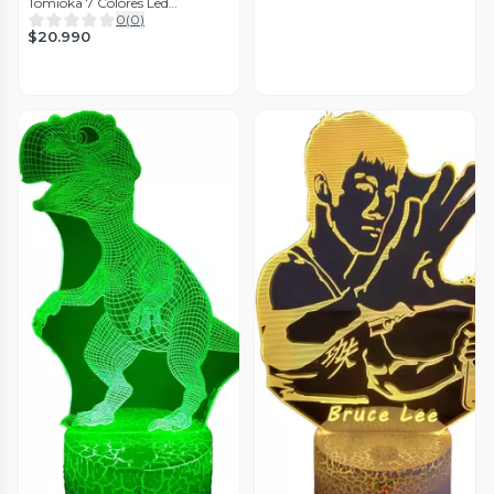
Tomioka 7 Colores Led
Integrados
0
(
0
)
$20.990