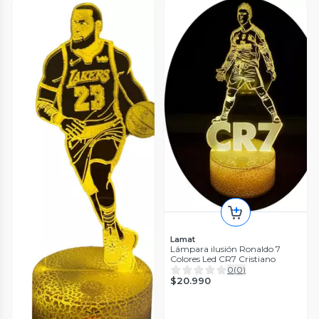
Lamat
Lámpara ilusión Ronaldo 7
Colores Led CR7 Cristiano
0
(
0
)
$20.990