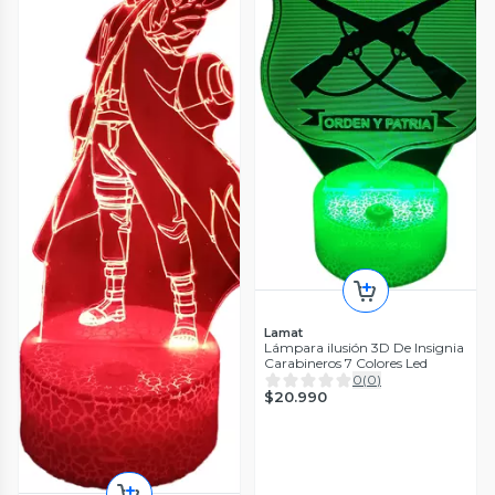
Lamat
Lámpara ilusión 3D De Insignia
Carabineros 7 Colores Led
0
(
0
)
$20.990