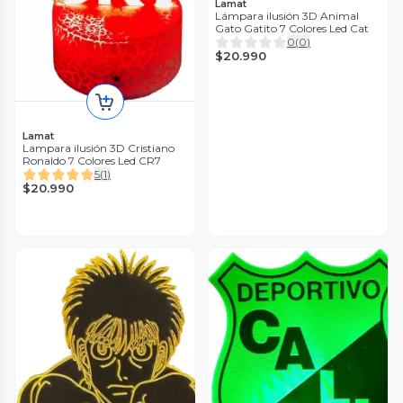
Lamat
Lámpara ilusión 3D Animal
Gato Gatito 7 Colores Led Cat
0
(
0
)
$20.990
Lamat
Lampara ilusión 3D Cristiano
Ronaldo 7 Colores Led CR7
5
(
1
)
$20.990