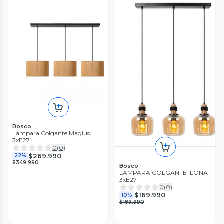
Bosco
Lámpara Colgante Magius
3xE27
0
(
0
)
$269.990
22%
$349.990
Bosco
LAMPARA COLGANTE ILONA
3xE27
0
(
0
)
$169.990
10%
$189.990