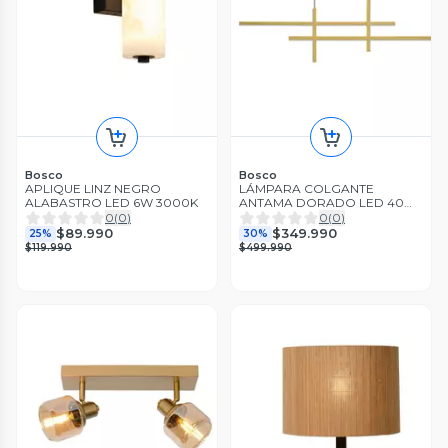
Bosco
Bosco
APLIQUE LINZ NEGRO
LÁMPARA COLGANTE
ALABASTRO LED 6W 3000K
ANTAMA DORADO LED 40W
DIMEABLE 3200K
0
(
0
)
0
(
0
)
$89.990
$349.990
25%
30%
$119.990
$499.990