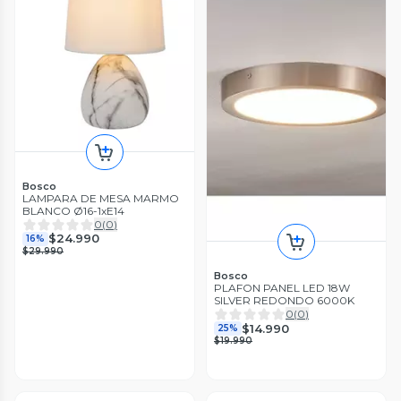
Bosco
LAMPARA DE MESA MARMO
BLANCO Ø16-1xE14
0
(
0
)
$24.990
16%
$29.990
Bosco
PLAFON PANEL LED 18W
SILVER REDONDO 6000K
0
(
0
)
$14.990
25%
$19.990