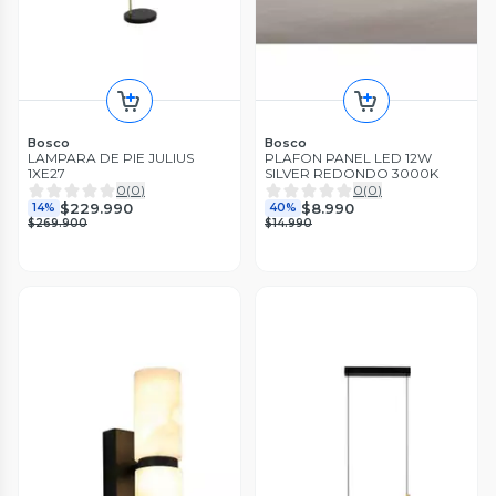
Bosco
Bosco
LAMPARA DE PIE JULIUS
PLAFON PANEL LED 12W
1XE27
SILVER REDONDO 3000K
0
(
0
)
0
(
0
)
$229.990
$8.990
14%
40%
$269.900
$14.990