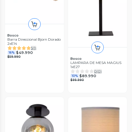
Bosco
Barra Direccional Bjorn Dorado
2xE14
5
(
1
)
$49.990
16%
$59.990
Bosco
LAMPARA DE MESA MAGIUS
1xE27
0
(
0
)
$89.990
10%
$99.990