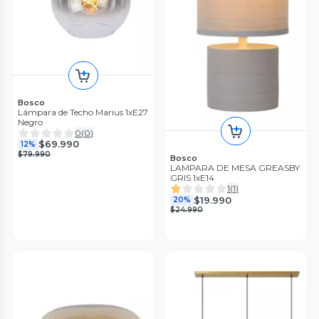
Bosco
Lámpara de Techo Marius 1xE27
Negro
0
(
0
)
$69.990
12%
$79.990
Bosco
LAMPARA DE MESA GREASBY
GRIS 1xE14
1
(
1
)
$19.990
20%
$24.990