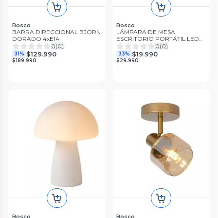
Bosco
Bosco
BARRA DIRECCIONAL BJORN
LÁMPARA DE MESA
DORADO 4xE14
ESCRITORIO PORTÁTIL LED
RECARGABLE BLANCO
0
(
0
)
0
(
0
)
$129.990
$19.990
31%
33%
$189.990
$29.990
Bosco
Bosco