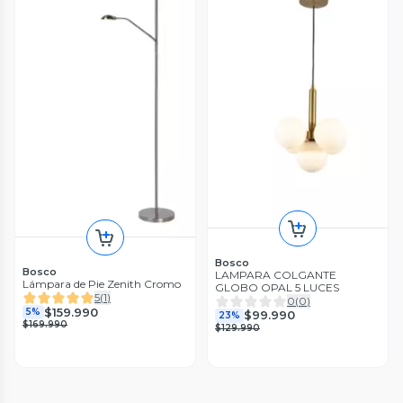
Bosco
Bosco
LAMPARA COLGANTE
Lámpara de Pie Zenith Cromo
GLOBO OPAL 5 LUCES
5
(
1
)
0
(
0
)
$159.990
5%
$99.990
23%
$169.990
$129.990