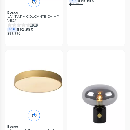
$69.990
12%
$79.990
Bosco
LAMPARA COLGANTE CHIMP
1xE27
0
(
0
)
$62.990
30%
$89.990
Bosco