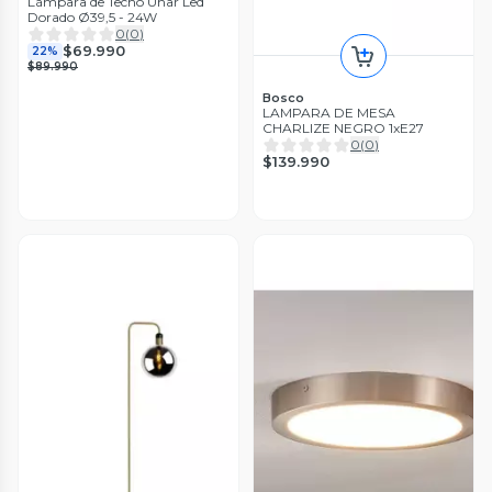
Lámpara de Techo Unar Led
Dorado Ø39,5 - 24W
0
(
0
)
$69.990
22%
$89.990
Bosco
LAMPARA DE MESA
CHARLIZE NEGRO 1xE27
0
(
0
)
$139.990