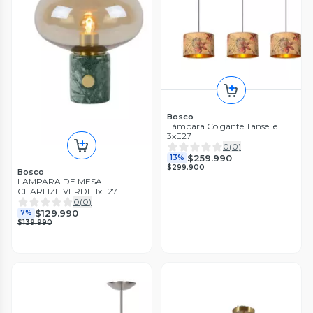
Bosco
Lámpara Colgante Tanselle
3xE27
0
(
0
)
$259.990
13%
$299.900
Bosco
LAMPARA DE MESA
CHARLIZE VERDE 1xE27
0
(
0
)
$129.990
7%
$139.990