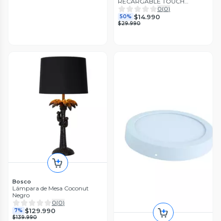
RECARGABLE TOUCH
NEGRO DIMEABLE 3 TONOS
0
(
0
)
DE LUZ
$14.990
50%
$29.990
Bosco
Lámpara de Mesa Coconut
Negro
0
(
0
)
$129.990
7%
$139.990