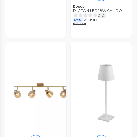
Bosco
PLAFON LED 18W CALIDO
0
(
0
)
$5.990
57%
$13.990