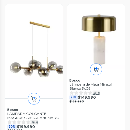
Bosco
Lámpara de Mesa Mirasol
Blanco 3xG9
0
(
0
)
$149.990
21%
$189.990
Bosco
LAMPARA COLGANTE
MAGNUS CRISTAL AHUMADO
0
(
0
)
$199.990
20%