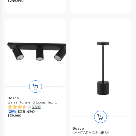
$249.990
Bosco
Barra Runner 3 Luces Negro
3.5
(
6
)
$29.490
26%
$39.990
Bosco
LAMPARA DE MESA