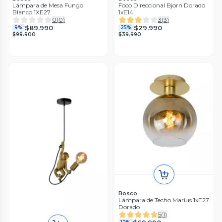
Lámpara de Mesa Fungo
Foco Direccional Bjorn Dorado
Blanco 1XE27
1xE14
0
(
0
)
3
(
3
)
$89.990
$29.990
9%
25%
$99.900
$39.990
Bosco
Lámpara de Techo Marius 1xE27
Dorado
5
(
1
)