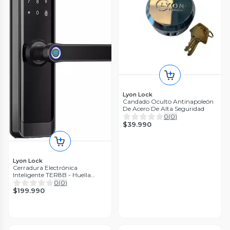
Lyon Lock
Candado Oculto Antinapoleón
De Acero De Alta Seguridad
0
(
0
)
$39.990
Lyon Lock
Cerradura Electrónica
Inteligente TER8B - Huella
Digital y Wifi Negro
0
(
0
)
$199.990