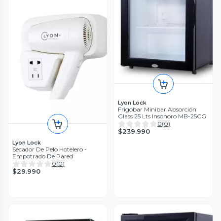
Lyon Lock
Frigobar Minibar Absorción
Glass 25 Lts Insonoro MB-25CG
0
(
0
)
$239.990
Lyon Lock
Secador De Pelo Hotelero -
Empotrado De Pared
0
(
0
)
$29.990