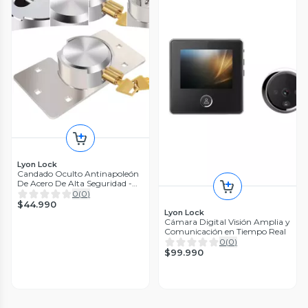
Lyon Lock
Candado Oculto Antinapoleón
De Acero De Alta Seguridad -
Con Base
0
(
0
)
$44.990
Lyon Lock
Cámara Digital Visión Amplia y
Comunicación en Tiempo Real
0
(
0
)
$99.990