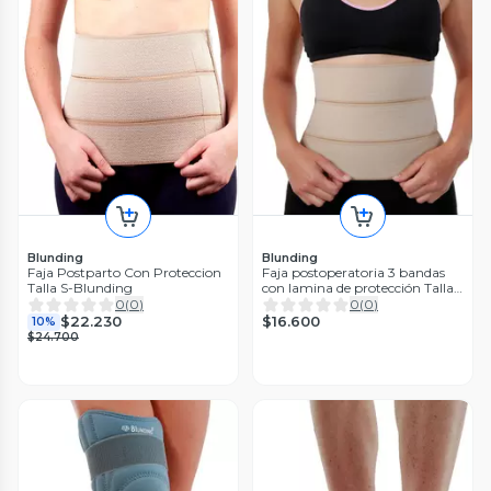
Blunding
Blunding
Faja Postparto Con Proteccion
Faja postoperatoria 3 bandas
Talla S-Blunding
con lamina de protección Talla
M-Blunding
0
(
0
)
0
(
0
)
$16.600
$22.230
10%
$24.700