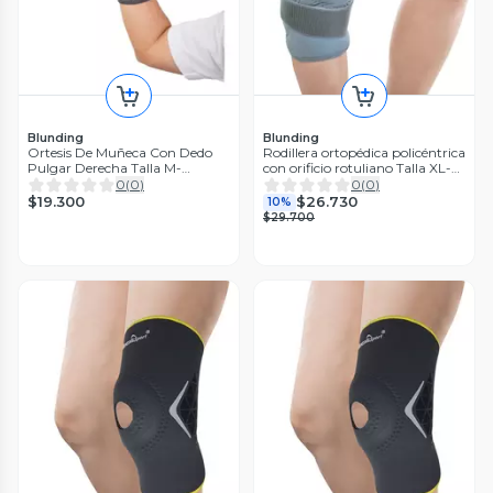
Blunding
Blunding
Ortesis De Muñeca Con Dedo
Rodillera ortopédica policéntrica
Pulgar Derecha Talla M-
con orificio rotuliano Talla XL-
Blunding
Blunding
0
(
0
)
0
(
0
)
$19.300
$26.730
10%
$29.700