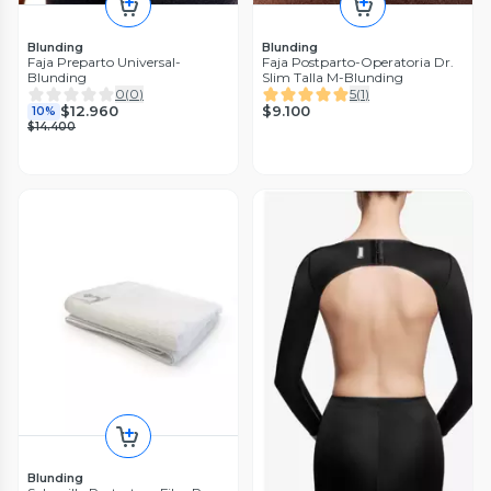
Blunding
Blunding
Faja Preparto Universal-
Faja Postparto-Operatoria Dr.
Blunding
Slim Talla M-Blunding
0
(
0
)
5
(
1
)
$9.100
$12.960
10%
$14.400
Blunding