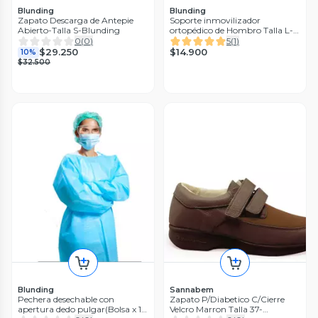
Blunding
Blunding
Zapato Descarga de Antepie
Soporte inmovilizador
Abierto-Talla S-Blunding
ortopédico de Hombro Talla L-
Blunding
0
(
0
)
5
(
1
)
$14.900
$29.250
10%
$32.500
Blunding
Sannabem
Pechera desechable con
Zapato P/Diabetico C/Cierre
apertura dedo pulgar(Bolsa x 10
Velcro Marron Talla 37-