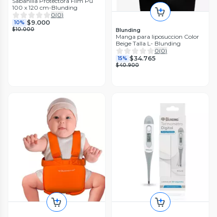
Sabanilla Protectora Film Pu
100 x 120 cm-Blunding
0
(
0
)
$9.000
10%
$10.000
Blunding
Manga para liposuccion Color
Beige Talla L- Blunding
0
(
0
)
$34.765
15%
$40.900