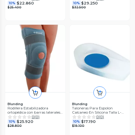
$22.860
$29.250
10%
10%
$25.400
$32.500
Blunding
Blunding
Rodillera Estabilizadora
Taloneras Para Espolon
ortopédica con barras laterales
Calcaneo En Silicona Talla L-
Talla S-Blunding
Blunding
0
(
0
)
0
(
0
)
$25.920
$17.190
10%
10%
$28.800
$19.100