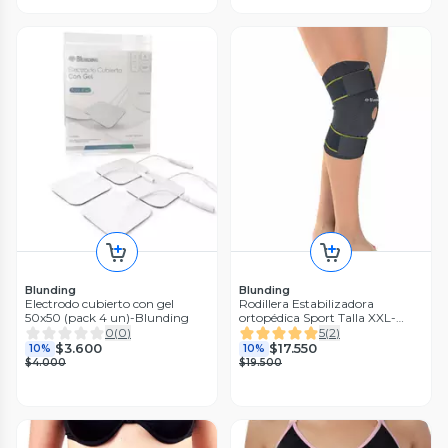
Blunding
Blunding
Electrodo cubierto con gel
Rodillera Estabilizadora
50x50 (pack 4 un)-Blunding
ortopédica Sport Talla XXL-
Blunding
0
(
0
)
5
(
2
)
$3.600
$17.550
10%
10%
$4.000
$19.500