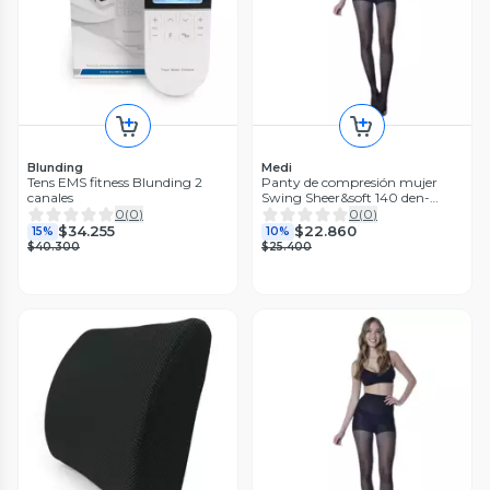
Blunding
Medi
Tens EMS fitness Blunding 2
Panty de compresión mujer
canales
Swing Sheer&soft 140 den-
Color Negro-Talla 3-Medi
0
(
0
)
0
(
0
)
$34.255
$22.860
15%
10%
$40.300
$25.400