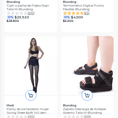
Blunding
Blunding
Cojin o pañal de Frejka Rojo-
Termometro Digital Punta
Talla M-Blunding
Flexible-Blunding
0
(
0
)
5
(
2
)
$25.920
$4.500
10%
10%
$28.800
$5.000
Medi
Blunding
Panty de compresión mujer
Zapato Descarga de Antepie
Swing Sheer&soft 140 den-
Abierto-Talla M-Blunding
Color Negro-Talla 1-Medi
0
(
0
)
0
(
0
)