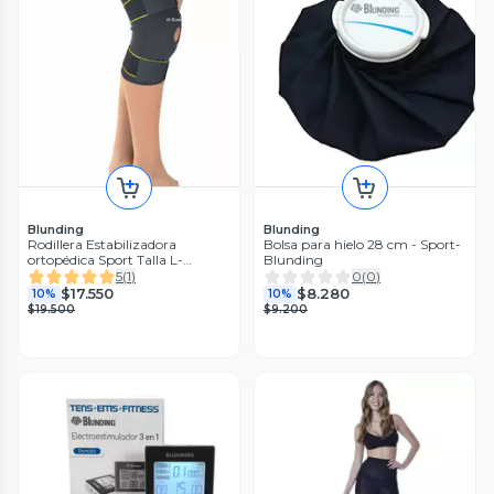
Blunding
Blunding
Rodillera Estabilizadora
Bolsa para hielo 28 cm - Sport-
ortopédica Sport Talla L-
Blunding
Blunding
5
(
1
)
0
(
0
)
$17.550
$8.280
10%
10%
$19.500
$9.200