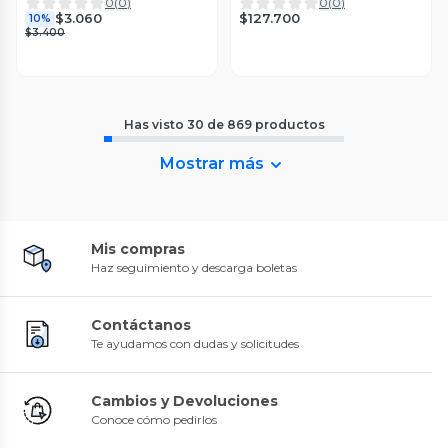
unid)
Blunding
0
(
0
)
0
(
0
)
$127.700
$3.060
10%
$3.400
Has visto
30
de
869
productos
Mostrar más
Mis compras
Haz seguimiento y descarga boletas
Contáctanos
Te ayudamos con dudas y solicitudes
Cambios y Devoluciones
Conoce cómo pedirlos