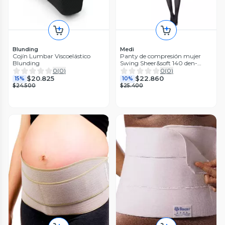
Blunding
Medi
Cojín Lumbar Viscoelástico
Panty de compresión mujer
Blunding
Swing Sheer&soft 140 den-
Color Negro-Talla 4-Medi
0
(
0
)
0
(
0
)
$20.825
$22.860
15%
10%
$24.500
$25.400