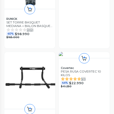
RUNICK
SET TORRE BASQUET
MEDIANA + BALON BASQUET
RUNICK Nº 7
0
(
0
)
$98.990
40%
$165.000
Covertec
PESA RUSA COVERTEC 10
KILOS
5
(
1
)
$22.990
44%
$41.250