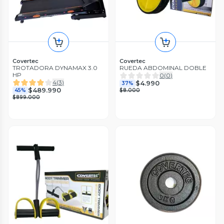
Covertec
Covertec
TROTADORA DYNAMAX 3.0
RUEDA ABDOMINAL DOBLE
HP
0
(
0
)
4
(
3
)
$4.990
37%
$489.990
45%
$8.000
$899.000