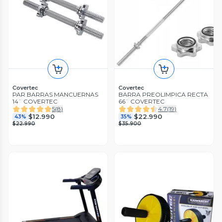
Covertec
Covertec
PAR BARRAS MANCUERNAS
BARRA PREOLIMPICA RECTA
14¨ COVERTEC
66¨ COVERTEC
5
(
8
)
4.7
(
19
)
$12.990
$22.990
43%
35%
$22.990
$35.900