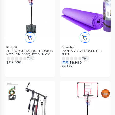
RUNICK
Covertec
SET TORRE BASQUET JUNIOR
MANTA YOGA COVERTEC
+ BALON BASQUET RUNICK
6MM
Nº 5
0
(
0
)
0
(
0
)
$112.000
$8.990
35%
$13.890