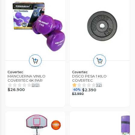
Covertec
Covertec
MANCUERNA VINILO
DISCO PESA 1 KILO
COVERTEC 6K PAR
COVERTEC
0
(
0
)
1
(
2
)
$26.900
$2.390
40%
$3.990