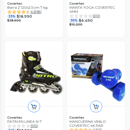
Covertec
Covertec
Barra Z 120x2.5 cm 7 kg
MANTA YOGA COVERTEC
4MM
4.6
(
18
)
0
(
0
)
$18.990
33%
$6.490
$28.600
36%
$10.200
Covertec
Covertec
PATIN EN LINEA N-7
MANCUERNA VINILO
COVERTEC 4K PAR
0
(
0
)
4.5
(
2
)