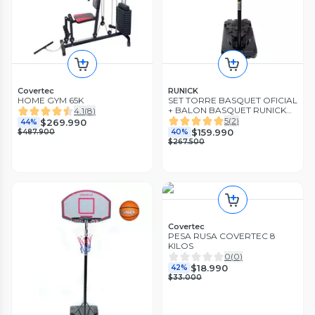
Covertec
RUNICK
HOME GYM 65K
SET TORRE BASQUET OFICIAL
+ BALON BASQUET RUNICK
4.1
(
8
)
Nº 7
5
(
2
)
$269.990
44%
$159.990
$487.900
40%
$267.500
Covertec
PESA RUSA COVERTEC 8
KILOS
0
(
0
)
$18.990
42%
$33.000