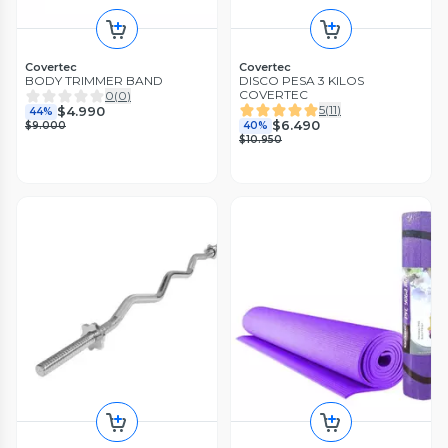
Covertec
Covertec
BODY TRIMMER BAND
DISCO PESA 3 KILOS
COVERTEC
0
(
0
)
5
(
11
)
$4.990
44%
$6.490
$9.000
40%
$10.950