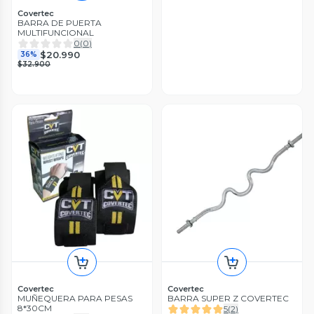
Covertec
BARRA DE PUERTA
MULTIFUNCIONAL
0
(
0
)
$20.990
36%
$32.900
Covertec
Covertec
MUÑEQUERA PARA PESAS
BARRA SUPER Z COVERTEC
8*30CM
5
(
2
)