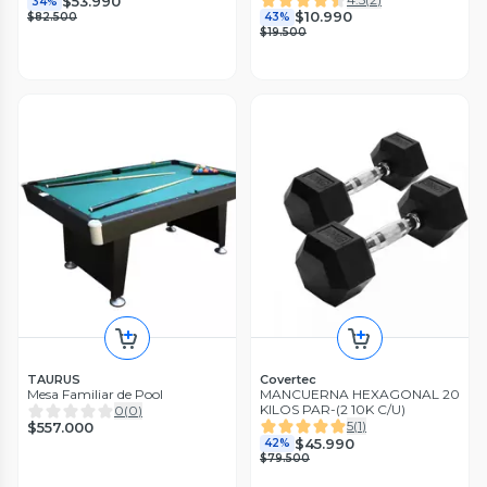
$53.990
34%
$10.990
$82.500
43%
$19.500
TAURUS
Covertec
Mesa Familiar de Pool
MANCUERNA HEXAGONAL 20
KILOS PAR-(2 10K C/U)
0
(
0
)
5
(
1
)
$557.000
$45.990
42%
$79.500