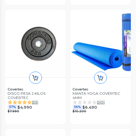
Covertec
Covertec
DISCO PESA 2 KILOS
MANTA YOGA COVERTEC
COVERTEC
4MM
5
(
3
)
0
(
0
)
$4.990
$6.490
37%
36%
$7.990
$10.200