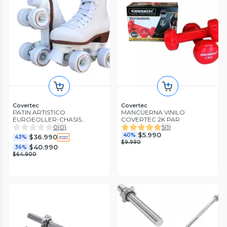
Covertec
Covertec
PATIN ARTISTICO
MANCUERNA VINILO
EUROEOLLER-CHASIS
COVERTEC 2K PAR
PLASTICO
0
(
0
)
5
(
1
)
$5.990
40%
$36.990
43%
$9.990
$40.990
36%
$64.900