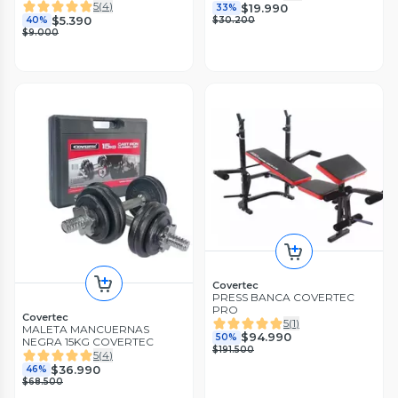
5
(
4
)
$19.990
33%
$5.390
40%
$30.200
$9.000
Covertec
PRESS BANCA COVERTEC
PRO
Covertec
5
(
1
)
MALETA MANCUERNAS
$94.990
50%
NEGRA 15KG COVERTEC
$191.500
5
(
4
)
$36.990
46%
$68.500