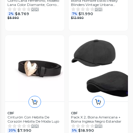
Gorro Lana Femenino, Modelo
Boina Hombre Estilo Peaky
Lana Color Diamante, Gorro
Blinders Vintage Urbana
Moda Gris Talla Estándar
Elegante
0
(
0
)
0
(
0
)
$8.769
$11.990
2%
7%
$8.990
$12.990
CBF
CBF
Cinturón Con Hebilla De
Pack X 2, Boina Americana +
Corazón Hebilla De Moda Lujo
Boina Inglesa Negro Estandar
0
(
0
)
0
(
0
)
$7.990
$18.990
20%
5%