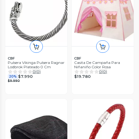
CBF
CBF
Pulsera Vikinga Pulsera Ragnar
Casita De Campaña Para
Lodbrok Plateado 0 Cm
Niñaniño Color Rosa
0
(
0
)
0
(
0
)
$19.780
$7.990
20%
$9.990