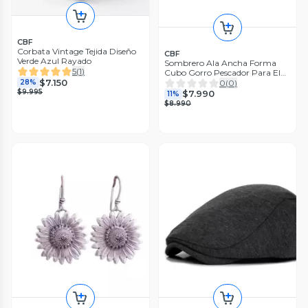
CBF
Corbata Vintage Tejida Diseño
CBF
Verde Azul Rayado
Sombrero Ala Ancha Forma
5
(
1
)
Cubo Gorro Pescador Para El
$7.150
Sol Negro Estándar Adulto
0
(
0
)
28%
$9.995
$7.990
11%
$8.990