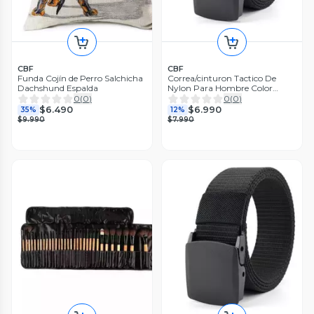
CBF
CBF
Funda Cojín de Perro Salchicha
Correa/cinturon Tactico De
Dachshund Espalda
Nylon Para Hombre Color
Negro Talla Estándar
0
(
0
)
0
(
0
)
$6.490
$6.990
35%
12%
$9.990
$7.990