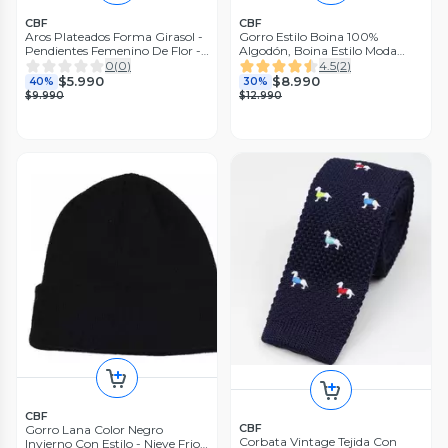
CBF
CBF
Aros Plateados Forma Girasol -
Gorro Estilo Boina 100%
Pendientes Femenino De Flor -
Algodón, Boina Estilo Moda
Plateado
Casual
0
(
0
)
4.5
(
2
)
$5.990
$8.990
40%
30%
$9.990
$12.990
CBF
CBF
Gorro Lana Color Negro
Corbata Vintage Tejida Con
Invierno Con Estilo - Nieve Frio