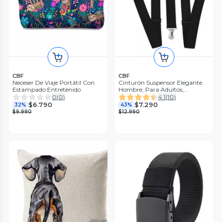
CBF
CBF
Neceser De Viaje Portátil Con
Cinturón Suspensor Elegante
Estampado Entretenido
Hombre, Para Adultos,
Suspensores
0
(
0
)
4.1
(
10
)
$6.790
$7.290
32%
43%
$9.990
$12.990