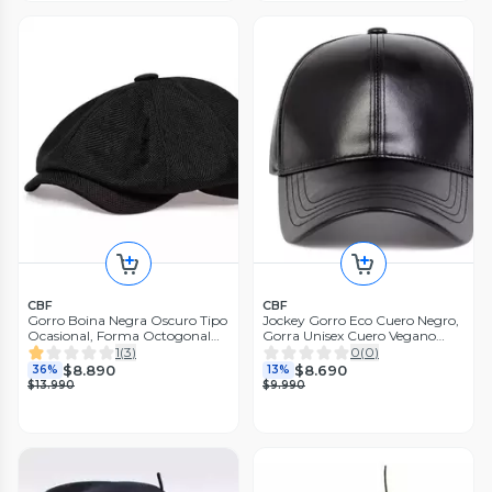
CBF
CBF
Gorro Boina Negra Oscuro Tipo
Jockey Gorro Eco Cuero Negro,
Ocasional, Forma Octogonal
Gorra Unisex Cuero Vegano
Negra
Negro Talla Unica
1
(
3
)
0
(
0
)
$8.890
$8.690
36%
13%
$13.990
$9.990