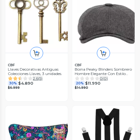
CBF
CBF
Llaves Decorativas Antiguas
Boina Peaky Blinders Sombrero
Colecciones Llaves, 3 unidades.
Hombre Elegante Con Estilo
Gris Oscuro
2.6
(
5
)
0
(
0
)
$4.890
$11.990
30%
20%
$6.999
$14.990