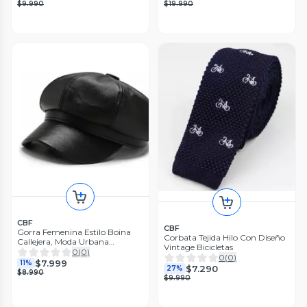
$9.990
$19.990
CBF
CBF
Gorra Femenina Estilo Boina
Corbata Tejida Hilo Con Diseño
Callejera, Moda Urbana
Vintage Bicicletas
Sombrero Negro Talla Unica
0
(
0
)
0
(
0
)
$7.999
11%
$7.290
27%
$8.990
$9.990