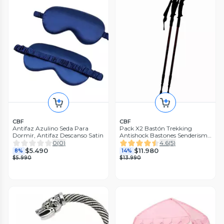
CBF
CBF
Antifaz Azulino Seda Para
Pack X2 Bastón Trekking
Dormir, Antifaz Descanso Satin
Antishock Bastones Senderismo
Plegable Montaña
0
(
0
)
4.6
(
5
)
$5.490
$11.980
8%
14%
$5.990
$13.990