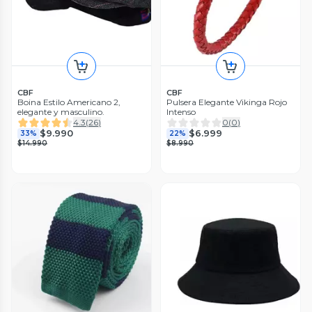
CBF
CBF
Boina Estilo Americano 2,
Pulsera Elegante Vikinga Rojo
elegante y masculino.
Intenso
4.3
(
26
)
0
(
0
)
$9.990
$6.999
33%
22%
$14.990
$8.990