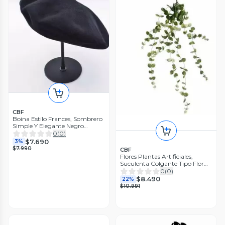
CBF
Boina Estilo Frances, Sombrero
Simple Y Elegante Negro
Estandar
0
(
0
)
$7.690
3%
$7.990
CBF
Flores Plantas Artificiales,
Suculenta Colgante Tipo Flor
Enredadera
0
(
0
)
$8.490
22%
$10.991