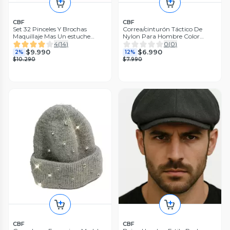
CBF
CBF
Set 32 Pinceles Y Brochas
Correa/cinturón Táctico De
Maquillaje Mas Un estuche
Nylon Para Hombre Color
Organizador
Negro Negro Estándar
4
(
14
)
0
(
0
)
$9.990
$6.990
2%
12%
$10.290
$7.990
CBF
CBF