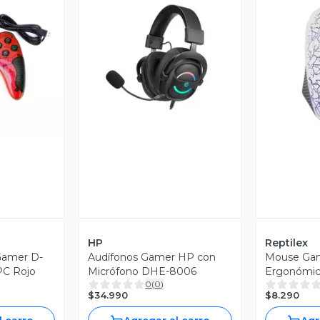
revia
Vista Previa
V
HP
Reptilex
 Gamer D-
Audífonos Gamer HP con
Mouse Gam
PC Rojo
Micrófono DHE-8006
Ergonómic
0
(
0
)
Reptilex
$34.990
$8.290