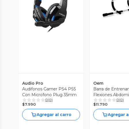
Vista Previa
Vista P
Audio Pro
Oem
Audifonos Gamer PS4 PS5
Barra de Entrena
Con Microfono Plug 35mm
Flexiones Abdomi
0
(
0
)
0
(
0
)
Pared
$7.990
$11.790
Agregar al carro
Agregar a