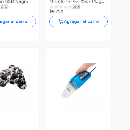
ón USB Negro
Microfono PS4 Xbox Plug
0
(
0
)
0
(
0
)
35mm
$8.790
egar al carro
Agregar al carro
ista Previa
Vista Previa