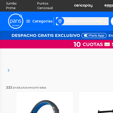
Jumbo
Puntos
Prime
Cencosud
Categorías
Entregar en Las Condes
222
productos encontrados