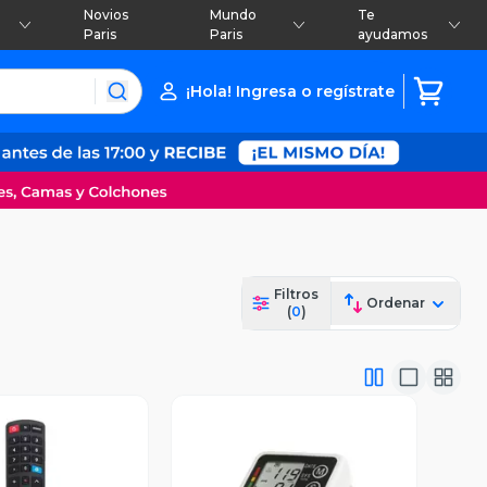
Novios
Mundo
Te
Paris
Paris
ayudamos
¡Hola! Ingresa o regístrate
Filtros
Ordenar
(
0
)