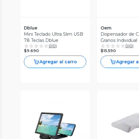
Dblue
Oem
Mini Teclado Ultra Slim USB
Dispensador de C
78 Teclas Dblue
Granos Individual
0
(
0
)
0
(
0
)
$9.690
$15.590
Agregar al carro
Agregar a
Vista Previa
Vista P