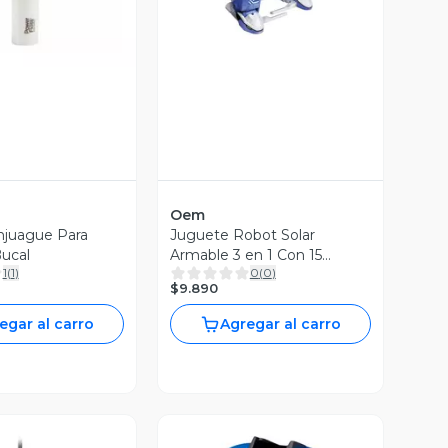
Oem
Enjuague Para
Juguete Robot Solar
ucal
Armable 3 en 1 Con 15
1
(
1
)
0
(
0
)
Piezas
$9.890
egar al carro
Agregar al carro