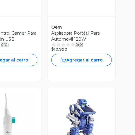
Oem
ontrol Gamer Para
Aspiradora Portátil Para
ón USB
Automovil 120W
0
(
0
)
0
(
0
)
$10.990
egar al carro
Agregar al carro
ista Previa
Vista Previa