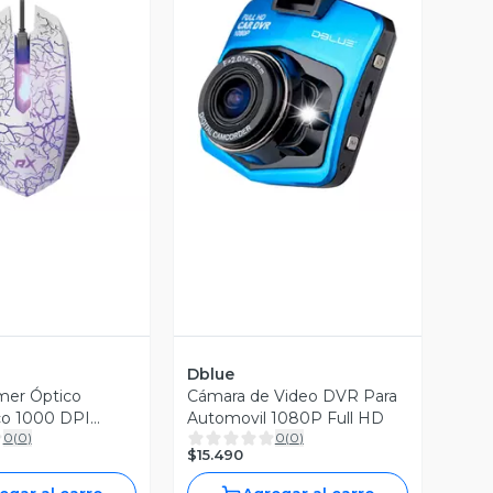
ista Previa
Vista Previa
Dblue
er Óptico
Cámara de Video DVR Para
o 1000 DPI
Automovil 1080P Full HD
0
(
0
)
0
(
0
)
$15.490