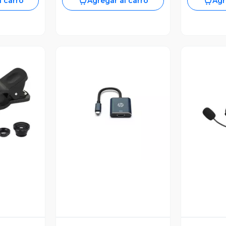
l carro
Agregar al carro
Agr
revia
Vista Previa
V