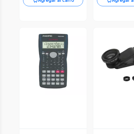
Agregar al carro
Agregar a
Vista Previa
Vista P