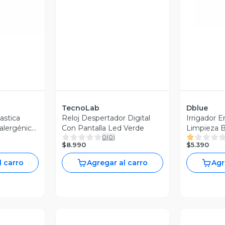
TecnoLab
Dblue
astica
Reloj Despertador Digital
Irrigador 
alergénica
Con Pantalla Led Verde
Limpieza B
0
(
0
)
$8.990
$5.390
l carro
Agregar al carro
Agr