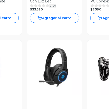
ite
Con Luz Led
PC Conexi
0
(
0
)
$33.590
$7.590
l carro
Agregar al carro
Agr
revia
Vista Previa
V