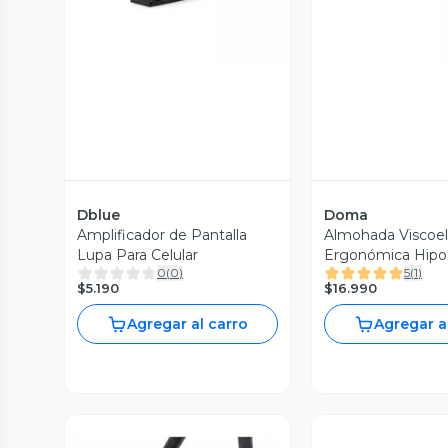
Dblue
Doma
Amplificador de Pantalla
Almohada Viscoel
Lupa Para Celular
Ergonómica Hipo
0
(
0
)
5
(
1
)
6
$5.190
$16.990
Agregar al carro
Agregar a