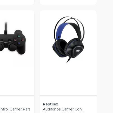
ista Previa
Vista Previa
Reptilex
ontrol Gamer Para
Audifonos Gamer Con