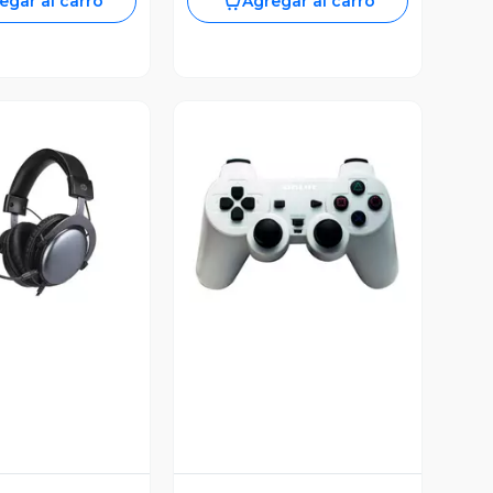
egar al carro
Agregar al carro
ista Previa
Vista Previa