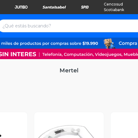
Cencosud
Scotiabank
Mertel