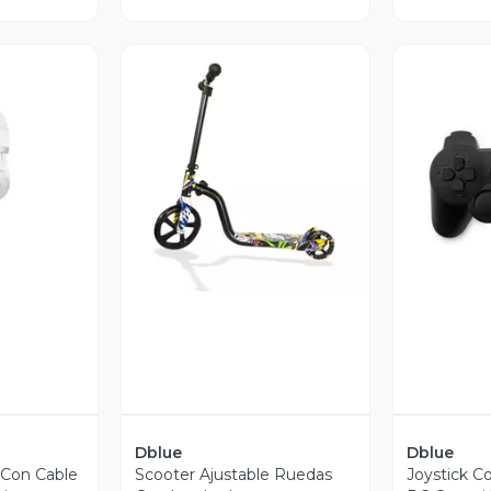
revia
Vista Previa
V
Dblue
Dblue
o Con Cable
Scooter Ajustable Ruedas
Joystick C