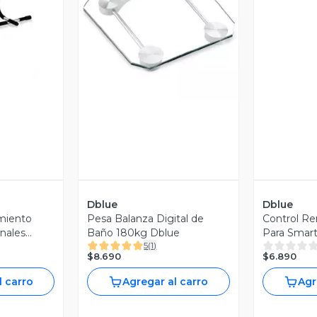
V
revia
Vista Previa
Dblue
Dblue
miento
Pesa Balanza Digital de
Control Re
nales
Baño 180kg Dblue
Para Smar
5
(
1
)
$8.690
$6.890
l carro
Agregar al carro
Agr