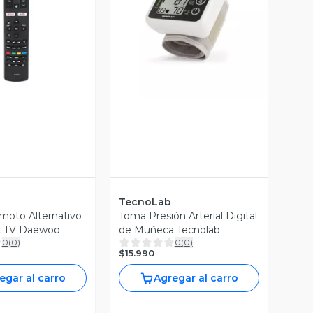
ista Previa
Vista Previa
TecnoLab
moto Alternativo
Toma Presión Arterial Digital
t TV Daewoo
de Muñeca Tecnolab
0
(
0
)
0
(
0
)
$15.990
egar al carro
Agregar al carro