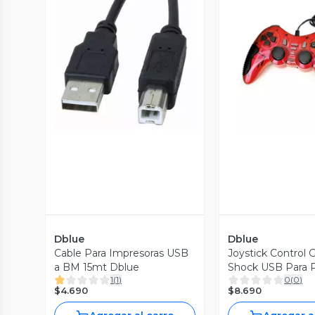
Vista Previa
Vista P
Dblue
Dblue
Cable Para Impresoras USB
Joystick Control
a BM 15mt Dblue
Shock USB Para 
1
(
1
)
0
(
0
)
$4.690
$8.690