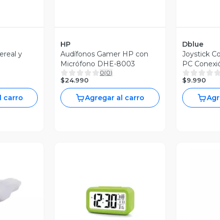
HP
Dblue
ereal y
Audífonos Gamer HP con
Joystick C
Micrófono DHE-8003
PC Conexi
0
(
0
)
$24.990
$9.990
l carro
Agregar al carro
Agr
revia
Vista Previa
V