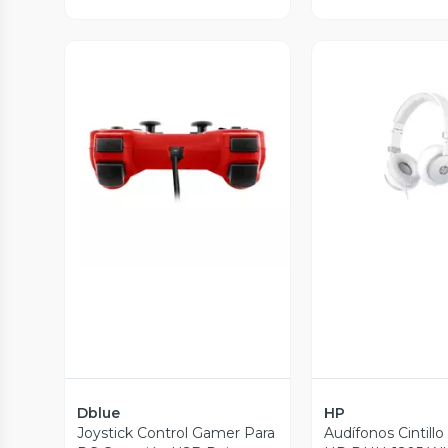
Vista Previa
Vista P
Dblue
HP
Joystick Control Gamer Para
Audífonos Cintill