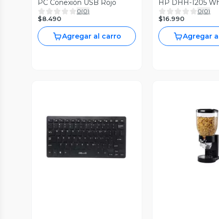
PC Conexión USB Rojo
HP DHH-1205 Wh
0
(
0
)
0
(
0
)
$8.490
$16.990
Agregar al carro
Agregar a
Vista Previa
Vista P