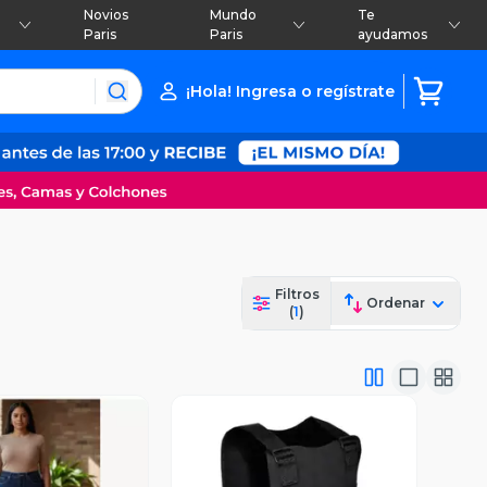
Novios
Mundo
Te
Paris
Paris
ayudamos
¡Hola! Ingresa o regístrate
Filtros
Ordenar
(
1
)