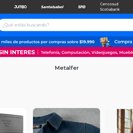
Cencosud
Scotiabank
Metalfer