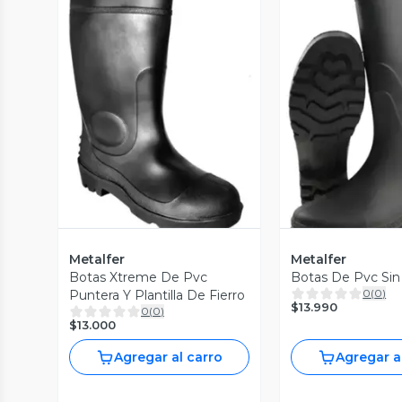
Vista Previa
Vista P
Metalfer
Metalfer
Botas Xtreme De Pvc
Botas De Pvc Sin
0
(
0
)
Puntera Y Plantilla De Fierro
$13.990
0
(
0
)
$13.000
Agregar al carro
Agregar a