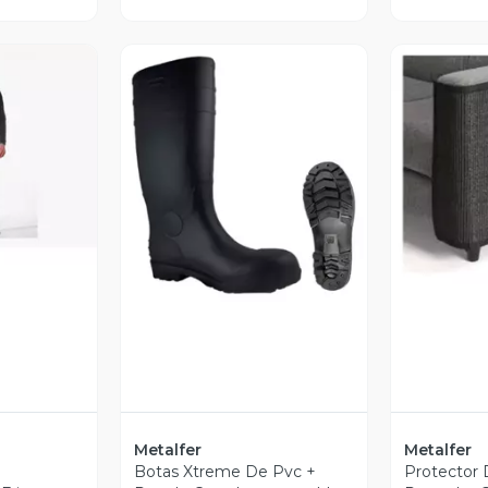
revia
V
Vista Previa
Metalfer
Metalfer
Botas Xtreme De Pvc +
Protector 