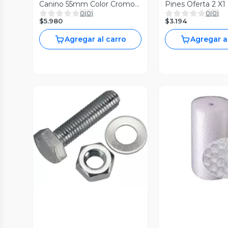
Canino 55mm Color Cromo
Pines Oferta 2 X1
0
(
0
)
0
(
0
)
Oferta 2x1
$5.980
$3.194
Agregar al carro
Agregar a
Vista Previa
Vista P