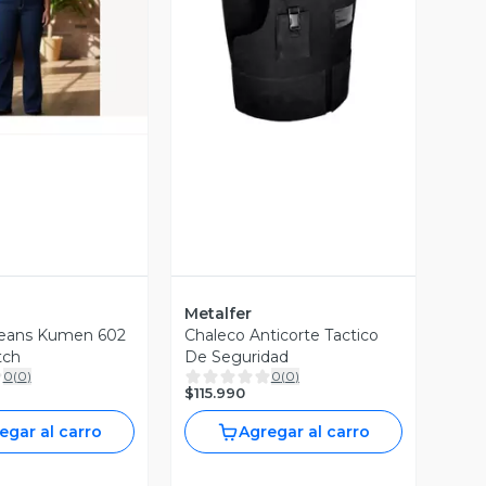
ista Previa
Vista Previa
Metalfer
Jeans Kumen 602
Chaleco Anticorte Tactico
tch
De Seguridad
0
(
0
)
0
(
0
)
$115.990
egar al carro
Agregar al carro