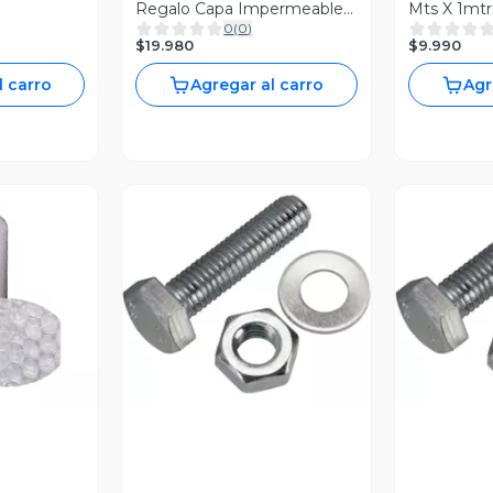
Regalo Capa Impermeable
Mts X 1mtr
0
(
0
)
Para Agua
$19.980
$9.990
l carro
Agregar al carro
Agr
Vista Previa
V
revia