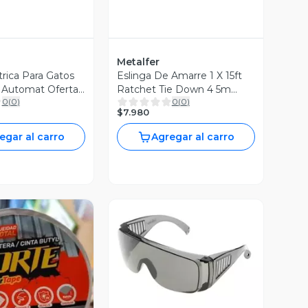
Metalfer
trica Para Gatos
Eslinga De Amarre 1 X 15ft
o Automat Oferta
Ratchet Tie Down 4 5m
0
(
0
)
0
(
0
)
Oferta 2x1
$7.980
egar al carro
Agregar al carro
Vista Previa
ista Previa