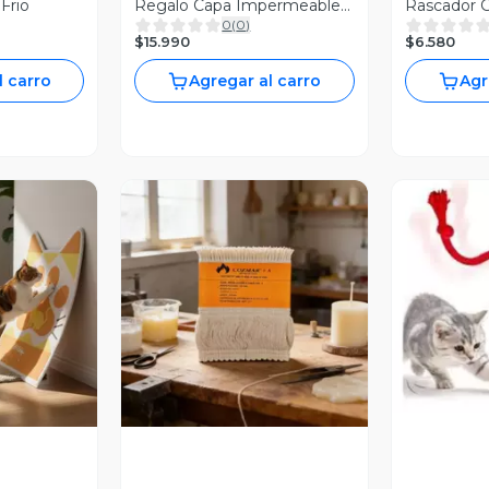
Frio
Regalo Capa Impermeable
Rascador G
0
(
0
)
Para Agua
Oferta 2x1 
$15.990
$6.580
l carro
Agregar al carro
Agr
V
revia
Vista Previa