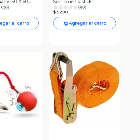
atos 30 X 60
Sun Time Lipstick
0
(
0
)
0
(
0
)
Gris Oscuro
$3.290
egar al carro
Agregar al carro
ista Previa
Vista Previa