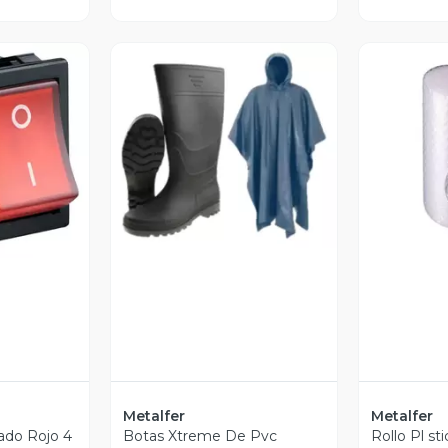
V
Vista Previa
revia
Metalfer
Metalfer
ado Rojo 4
Botas Xtreme De Pvc
Rollo Pl st