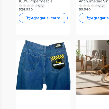
100% Impermeable
Antihumedad Sin 
0
(
0
)
0
(
0
)
$28.990
$9.980
Agregar al carro
Agregar a
Vista Previa
Vista P