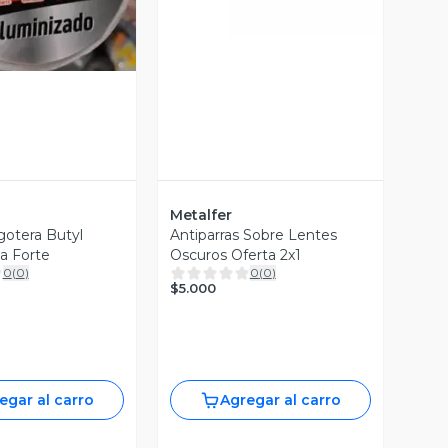
Metalfer
gotera Butyl
Antiparras Sobre Lentes
a Forte
Oscuros Oferta 2x1
0
(
0
)
0
(
0
)
$5.000
egar al carro
Agregar al carro