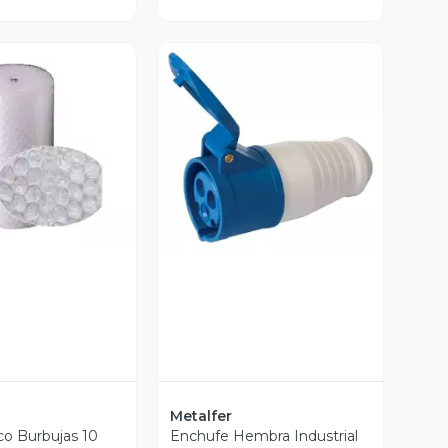
ista Previa
Vista Previa
Metalfer
ico Burbujas 10
Enchufe Hembra Industrial