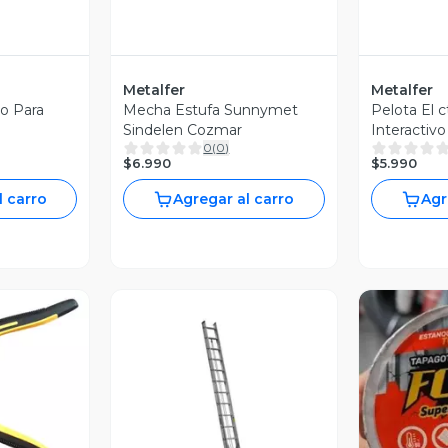
Metalfer
Metalfer
o Para
Mecha Estufa Sunnymet
Pelota El c
Sindelen Cozmar
Interactiv
0
(
0
)
2x1
$6.990
$5.990
l carro
Agregar al carro
Agr
revia
Vista Previa
V