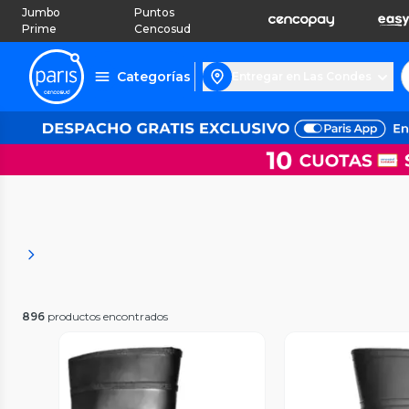
Jumbo
Puntos
Prime
Cencosud
Categorías
Entregar en Las Condes
896
productos encontrados