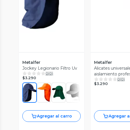
Metalfer
Metalfer
Jockey Legionario Filtro Uv
Alicates universal
0
(
0
)
aislamiento profe
$3.290
0
(
0
)
pulgadas
$3.290
Agregar al carro
Agregar a