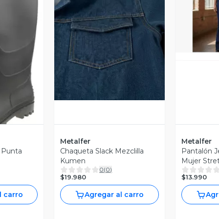
V
Vista Previa
revia
Metalfer
Metalfer
 Punta
Chaqueta Slack Mezclilla
Pantalón 
Kumen
Mujer Stre
0
(
0
)
$19.980
$13.990
l carro
Agregar al carro
Agr