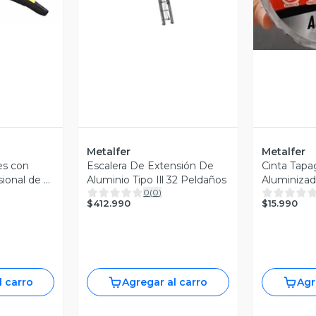
Metalfer
Metalfer
es con
Escalera De Extensión De
Cinta Tapa
sional de 8
Aluminio Tipo Ill 32 Peldaños
Aluminizad
0
(
0
)
$412.990
$15.990
l carro
Agregar al carro
Agr