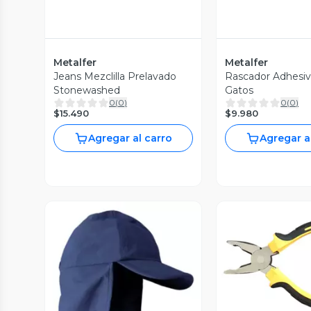
Metalfer
Metalfer
Jeans Mezclilla Prelavado
Rascador Adhesiv
Stonewashed
Gatos
0
(
0
)
0
(
0
)
$15.490
$9.980
Agregar al carro
Agregar a
Vista P
Vista Previa