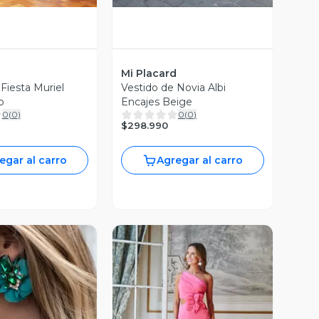
d
Mi Placard
Fiesta Muriel
Vestido de Novia Albi
o
Encajes Beige
0
(
0
)
0
(
0
)
$298.990
egar al carro
Agregar al carro