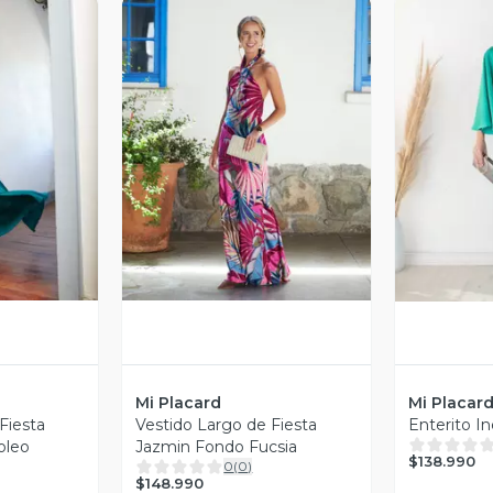
revia
Vista Previa
V
Mi Placard
Mi Placar
Fiesta
Vestido Largo de Fiesta
Enterito In
oleo
Jazmin Fondo Fucsia
$138.990
0
(
0
)
$148.990