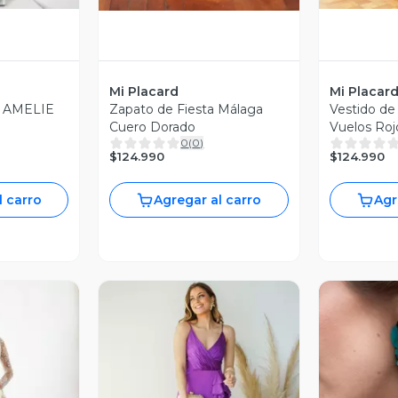
Mi Placard
Mi Placar
 AMELIE
Zapato de Fiesta Málaga
Vestido de 
O
Cuero Dorado
Vuelos Roj
0
(
0
)
$124.990
$124.990
l carro
Agregar al carro
Agr