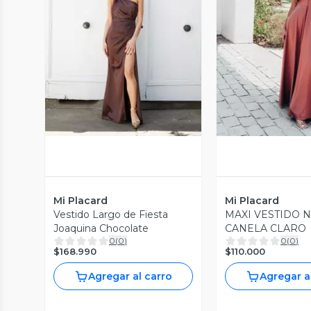
Vista Previa
Vista P
Mi Placard
Mi Placard
Vestido Largo de Fiesta
MAXI VESTIDO N
Joaquina Chocolate
CANELA CLARO
0
(
0
)
0
(
0
)
$168.990
$110.000
Agregar al carro
Agregar a