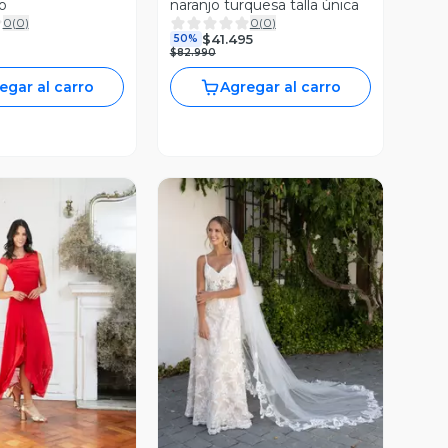
o
naranjo turquesa talla única
0
(
0
)
0
(
0
)
$41.495
50%
$82.990
egar al carro
Agregar al carro
ista Previa
Vista Previa