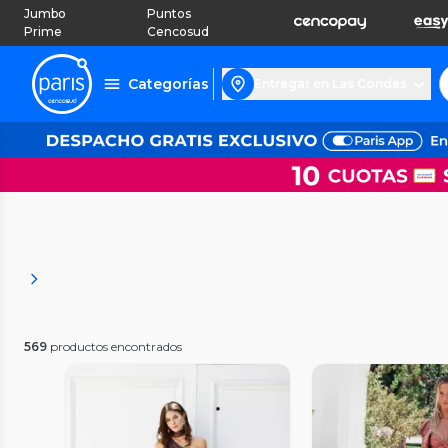
Jumbo
Puntos
Prime
Cencosud
Categorías
Entregar en Las Condes
569
productos encontrados