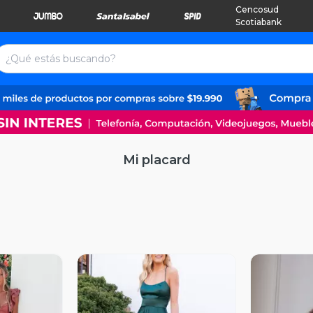
Cencosud
Scotiabank
Mi placard