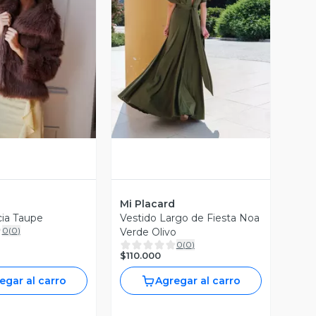
ista Previa
Vista Previa
d
Mi Placard
ia Taupe
Vestido Largo de Fiesta Noa
0
(
0
)
Verde Olivo
0
(
0
)
$110.000
egar al carro
Agregar al carro