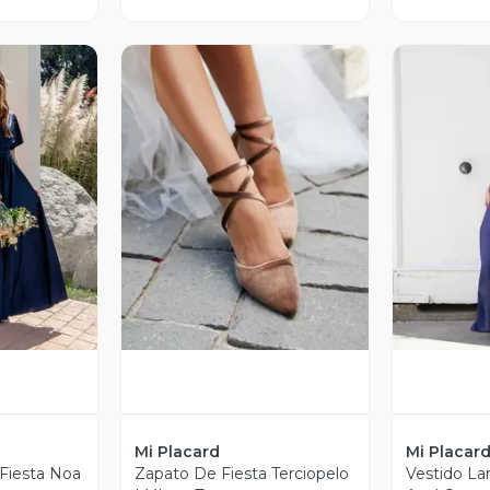
revia
Vista Previa
V
Mi Placard
Mi Placar
 Fiesta Noa
Zapato De Fiesta Terciopelo
Vestido La