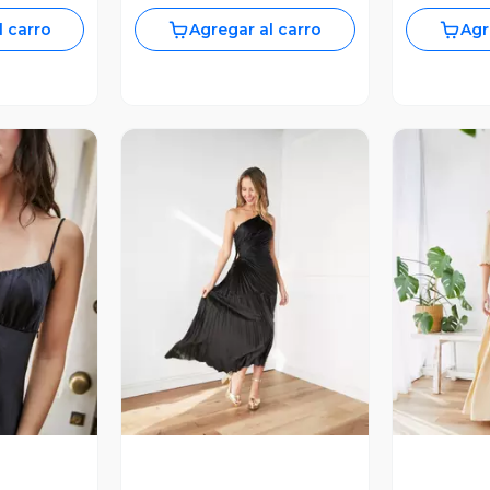
l carro
Agregar al carro
Agr
revia
Vista Previa
V