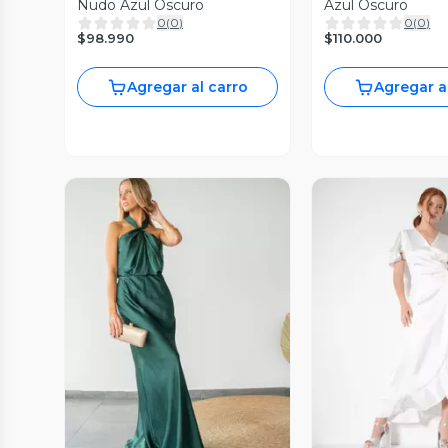
Nudo Azul Oscuro
Azul Oscuro
0
(
0
)
0
(
0
)
$98.990
$110.000
Agregar al carro
Agregar a
Vista Previa
Vista P