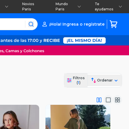
Novios
Mundo
Te
Paris
Paris
ayudamos
¡Hola! Ingresa o regístrate
Filtros
Ordenar
(
1
)