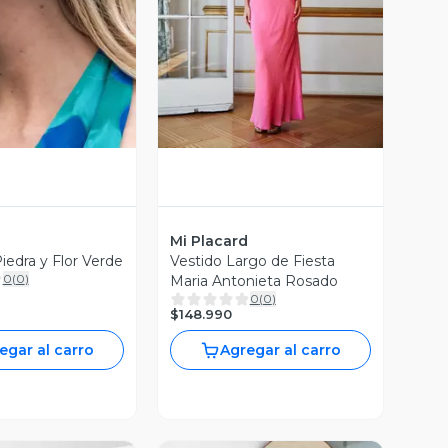
ista Previa
Vista Previa
d
Mi Placard
iedra y Flor Verde
Vestido Largo de Fiesta
0
(
0
)
Maria Antonieta Rosado
0
(
0
)
$148.990
egar al carro
Agregar al carro