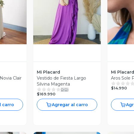
revia
Vista Previa
V
Mi Placard
Mi Placar
Novia Clair
Vestido de Fiesta Largo
Aros Sole P
Silvina Magenta
$14.990
0
(
0
)
$169.990
l carro
Agregar al carro
Agr