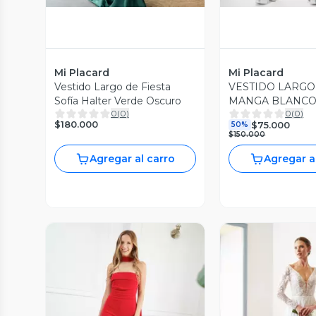
Mi Placard
Mi Placard
Vestido Largo de Fiesta
VESTIDO LARGO
Sofía Halter Verde Oscuro
MANGA BLANC
0
(
0
)
0
(
0
)
$180.000
$75.000
50%
$150.000
Agregar al carro
Agregar a