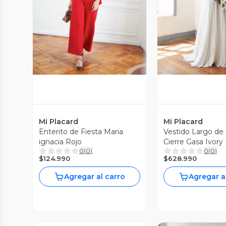
Vista Previa
Vista P
Mi Placard
Mi Placard
Enterito de Fiesta Maria
Vestido Largo de 
ignacia Rojo
Cierre Gasa Ivory
0
(
0
)
0
(
0
)
$124.990
$628.990
Agregar al carro
Agregar a