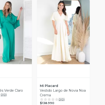
ista Previa
Vista Previa
d
Mi Placard
és Verde Claro
Vestido Largo de Novia Noa
0
(
0
)
Crema
0
(
0
)
$138.990