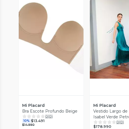
Vista Previa
Vista P
Mi Placard
Mi Placard
Bra Escote Profundo Beige
Vestido Largo de 
0
(
0
)
Isabel Verde Petr
$13.491
10%
0
(
0
)
$14.990
$178.990