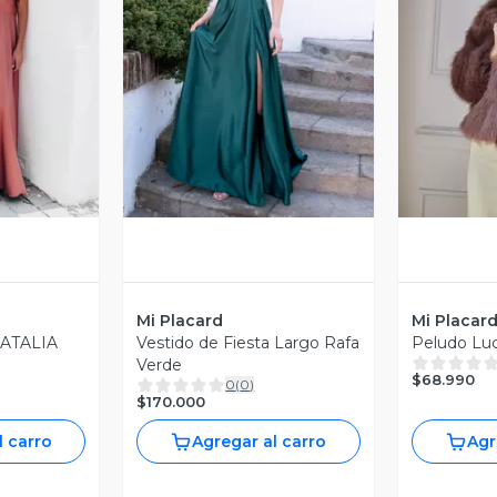
revia
Vista Previa
V
Mi Placard
Mi Placar
ATALIA
Vestido de Fiesta Largo Rafa
Peludo Luc
Verde
$68.990
0
(
0
)
$170.000
l carro
Agregar al carro
Agr