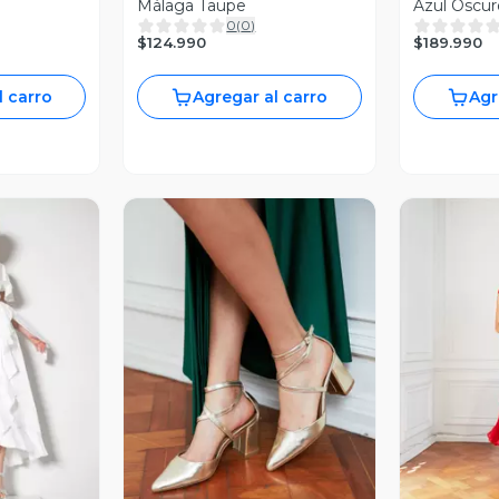
Málaga Taupe
Azul Oscur
0
(
0
)
$124.990
$189.990
l carro
Agregar al carro
Agr
revia
V
Vista Previa