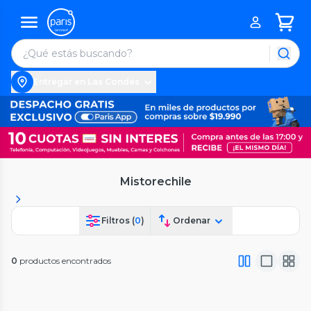
Entregar en Las Condes
Mistorechile
Filtros (
0
)
Ordenar
0
productos encontrados