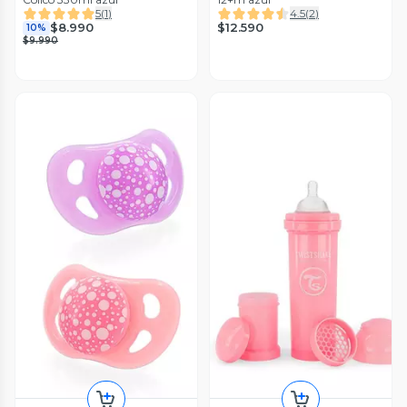
5
(
1
)
4.5
(
2
)
$12.590
$8.990
10%
$9.990