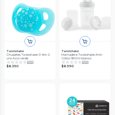
Twistshake
Twistshake
Chupetes Twistshake 0-6m 2
Mamadera Twistshake Anti-
uns Azul verde
Cólico 180ml blanco
0
(
0
)
0
(
0
)
$8.390
$8.990