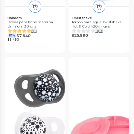
Unimom
Twistshake
Bolsas para leche materna
Termo para agua Twistshake
Unimom 30 uns
Hot & Cold 420ml gris
5
(
1
)
0
(
0
)
$25.990
$7.640
10%
$8.490