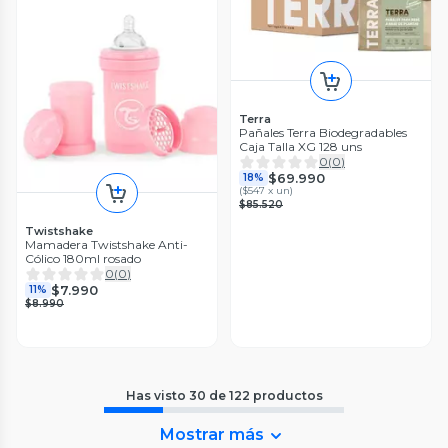
Terra
Pañales Terra Biodegradables
Caja Talla XG 128 uns
0
(
0
)
$69.990
18%
(
$547 x un
)
$85.520
Twistshake
Mamadera Twistshake Anti-
Cólico 180ml rosado
0
(
0
)
$7.990
11%
$8.990
Has visto
30
de
122
productos
Mostrar más