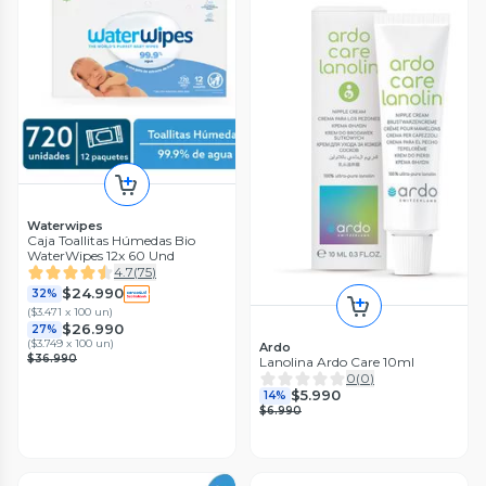
Waterwipes
Caja Toallitas Húmedas Bio
WaterWipes 12x 60 Und
4.7
(
75
)
$24.990
32%
(
$3.471 x 100 un
)
$26.990
27%
(
$3.749 x 100 un
)
Ardo
$36.990
Lanolina Ardo Care 10ml
0
(
0
)
$5.990
14%
$6.990