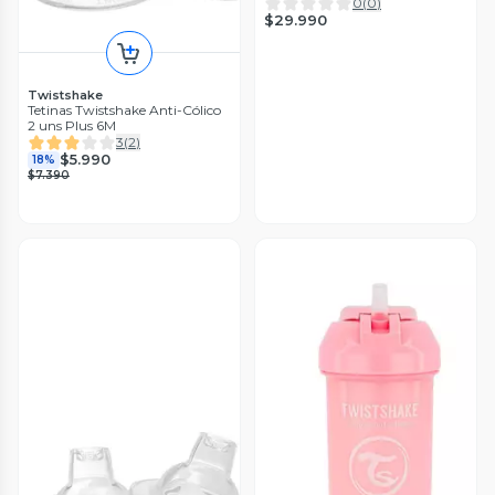
0
(
0
)
$29.990
Twistshake
Tetinas Twistshake Anti-Cólico
2 uns Plus 6M
3
(
2
)
$5.990
18%
$7.390