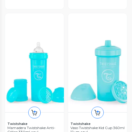
Twistshake
Twistshake
Mamadera Twistshake Anti-
Vaso Twistshake Kid Cup 360ml
Cólico 330ml azul
12+m azul