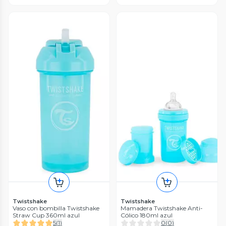
Twistshake
Twistshake
Vaso con bombilla Twistshake
Mamadera Twistshake Anti-
Straw Cup 360ml azul
Cólico 180ml azul
5
(
1
)
0
(
0
)