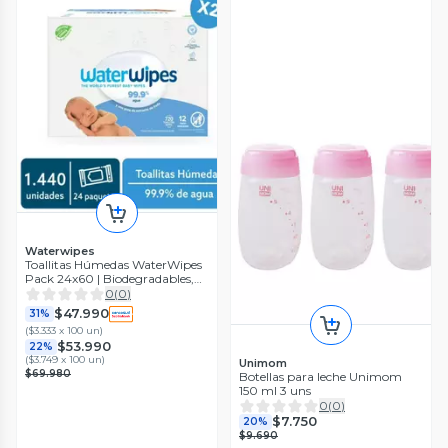
Waterwipes
Toallitas Húmedas WaterWipes
Pack 24x60 | Biodegradables,
Piel Sensible, Recién Nacido
0
(
0
)
$47.990
31%
(
$3.333 x 100 un
)
$53.990
22%
(
$3.749 x 100 un
)
Unimom
$69.980
Botellas para leche Unimom
150 ml 3 uns
0
(
0
)
$7.750
20%
$9.690