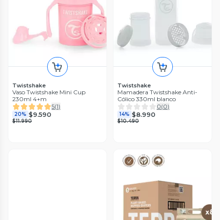
Twistshake
Twistshake
Vaso Twistshake Mini Cup
Mamadera Twistshake Anti-
230ml 4+m
Cólico 330ml blanco
5
(
1
)
0
(
0
)
$9.590
$8.990
20%
14%
$11.990
$10.490