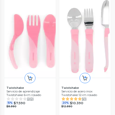
Twistshake
Twistshake
Servicio de aprendizaje
Servicio de acero inox
Twistshake 6+m rosado
Twistshake 12+m rosado
0
(
0
)
5
(
1
)
$7.590
$10.390
15%
20%
$8.990
$12.990