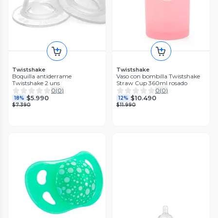
Twistshake
Twistshake
Boquilla antiderrame
Vaso con bombilla Twistshake
Twistshake 2 uns
Straw Cup 360ml rosado
0
(
0
)
0
(
0
)
$5.990
$10.490
18%
12%
$7.390
$11.990