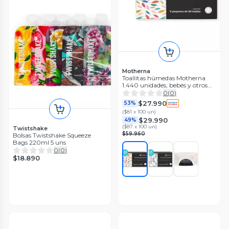
Motherna
Toallitas húmedas Motherna
1.440 unidades, bebés y otros
usos
0
(
0
)
$27.990
53%
(
$81 x 100 un
)
$29.990
49%
(
$87 x 100 un
)
Twistshake
$59.960
Bolsas Twistshake Squeeze
Bags 220ml 5 uns
0
(
0
)
$18.890