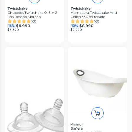
Twistshake
Twistshake
Chupetes Twistshake 0-6m 2
Mamadera Twistshake Anti-
uns Rosado Morado
Cólico 330ml rosado
5
(
1
)
5
(
1
)
$6.990
$8.990
16%
10%
$8.390
$9.990
Mininor
Bañera