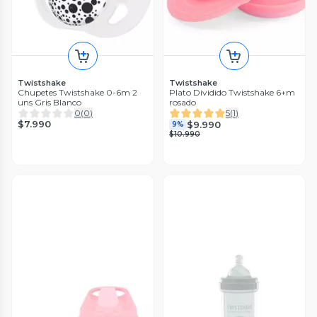
Twistshake
Twistshake
Chupetes Twistshake 0-6m 2
Plato Dividido Twistshake 6+m
uns Gris Blanco
rosado
0
(
0
)
5
(
1
)
$7.990
$9.990
9%
$10.990