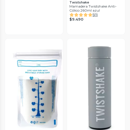
Twistshake
Mamadera Twistshake Anti-
Cólico 260ml azul
5
(
1
)
$9.490