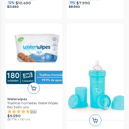
$10.490
$7.990
12%
11%
$11.990
$8.990
Waterwipes
Toallitas húmedas WaterWipes
Bio 3x60 uns
5
(
4
)
$9.590
(
$1.776 x 100 un
)