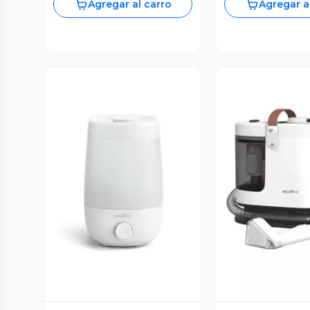
Agregar al carro
Agregar a
Vista Previa
Vista P