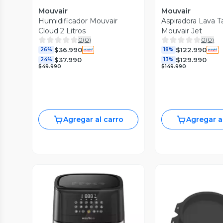
Mouvair
Mouvair
Humidificador Mouvair
Aspiradora Lava T
Cloud 2 Litros
Mouvair Jet
0
(
0
)
0
(
0
)
$36.990
$122.990
26%
18%
$37.990
$129.990
24%
13%
$49.990
$149.990
Agregar al carro
Agregar a