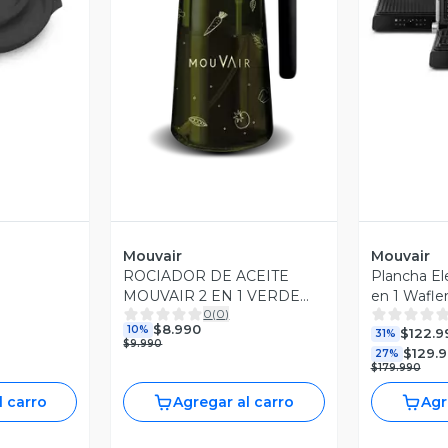
V
revia
Vista Previa
Mouvair
Mouvair
ROCIADOR DE ACEITE
Plancha Ele
MOUVAIR 2 EN 1 VERDE
en 1 Wafle
0
(
0
)
OSCURO
Grill
$8.990
10%
$122.9
31%
$9.990
$129.
27%
$179.990
l carro
Agregar al carro
Agr