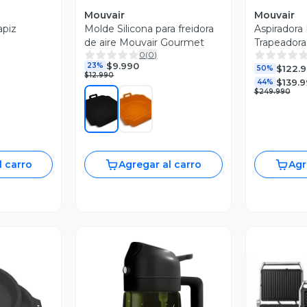
Mouvair
Mouvair
apiz
Molde Silicona para freidora
Aspiradora
de aire Mouvair Gourmet
Trapeadora
0
(
0
)
Clean
$9.990
23%
$122.
50%
$12.990
$139.
44%
$249.990
l carro
Agregar al carro
Agr