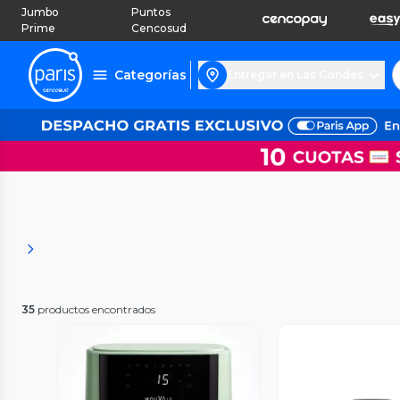
Jumbo
Puntos
Prime
Cencosud
Categorías
Entregar en Las Condes
35
productos encontrados