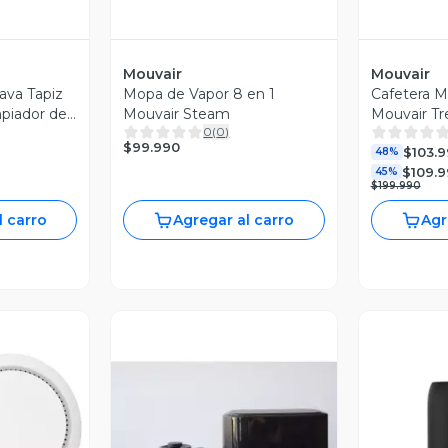
Mouvair
Mouvair
ava Tapiz
Mopa de Vapor 8 en 1
Cafetera M
mpiador de
Mouvair Steam
Mouvair Tr
0
(
0
)
es
$99.990
$103.
48%
$109.
45%
$199.990
l carro
Agregar al carro
Agr
revia