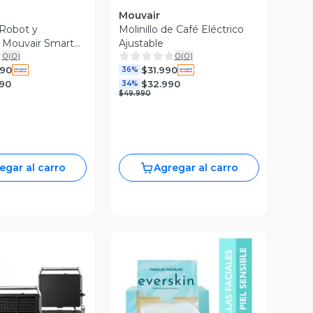
Mouvair
 Robot y
Molinillo de Café Eléctrico
 Mouvair Smart
Ajustable
0
(
0
)
0
(
0
)
990
$31.990
36%
990
$32.990
34%
$49.990
egar al carro
Agregar al carro