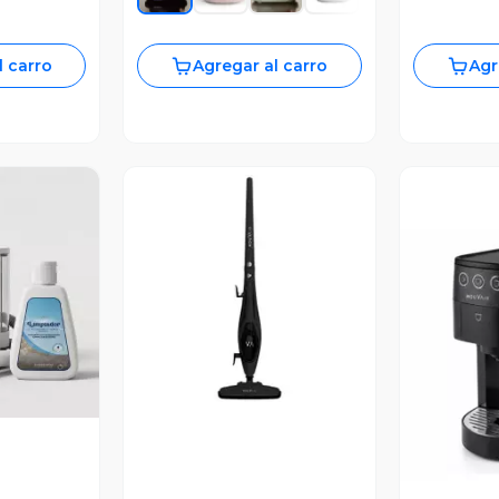
l carro
Agregar al carro
Agr
revia
Vista Previa
V