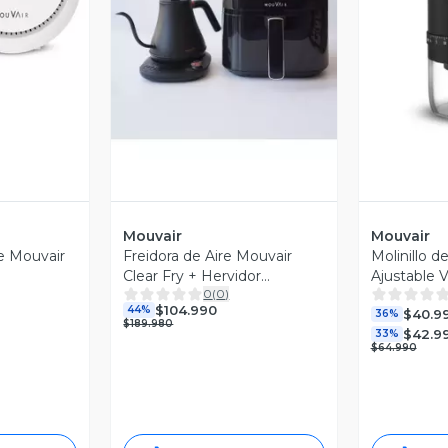
Vista Previa
V
Mouvair
Mouvair
re Mouvair
Freidora de Aire Mouvair
Molinillo d
Clear Fry + Hervidor
Ajustable 
0
(
0
)
Inteligente Mouvair Swan
Mouvair
$104.990
44%
$40.9
36%
$189.980
$42.9
33%
$64.990