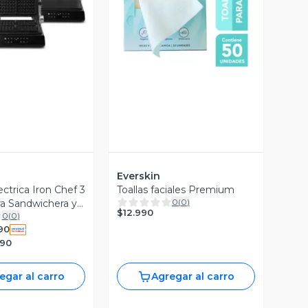
ista Previa
Vista Previa
Everskin
ctrica Iron Chef 3
Toallas faciales Premium
0
(
0
)
ra Sandwichera y
$12.990
0
(
0
)
90
990
egar al carro
Agregar al carro