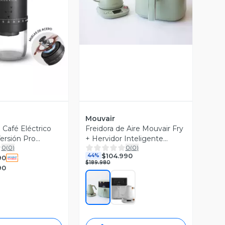
ista Previa
Mouvair
e Café Eléctrico
Freidora de Aire Mouvair Fry
Versión Pro
+ Hervidor Inteligente
0
(
0
)
0
(
0
)
Mouvair Swan
$104.990
44%
90
$189.980
90