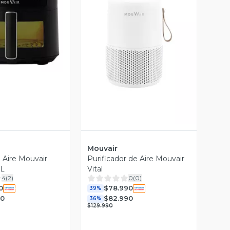
ista Previa
Vista Previa
Mouvair
e Aire Mouvair
Purificador de Aire Mouvair
 L
Vital
4
(
2
)
0
(
0
)
0
$78.990
39%
90
$82.990
36%
$129.990