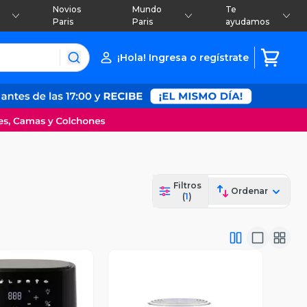
Novios
Mundo
Te
Paris
Paris
ayudamos
¡Hola! Ingresa o regístrate
Filtros
Ordenar
(
1
)