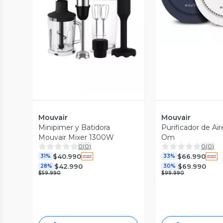
Vista Previa
Mouvair
Mouvair
Minipimer y Batidora
Purificador de Ai
Mouvair Mixer 1300W
Om
0
(
0
)
0
(
0
)
$40.990
$66.990
31%
33%
$42.990
$69.990
28%
30%
$59.990
$99.990