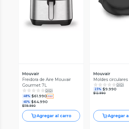
Vista Previa
Vista P
Mouvair
Mouvair
Freidora de Aire Mouvair
Moldes circulares
0
(
0
)
Gourmet 7L
$9.990
23%
0
(
0
)
$12.990
$61.990
48%
$64.990
45%
$119.990
Agregar al carro
Agregar a