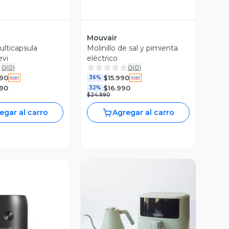
Mouvair
ulticapsula
Molinillo de sal y pimienta
evi
eléctrico
0
(
0
)
0
(
0
)
990
$15.990
36%
990
$16.990
32%
$24.990
egar al carro
Agregar al carro
Vista Previa