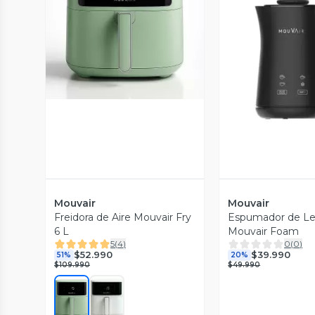
Vista Previa
Vista P
Mouvair
Mouvair
Freidora de Aire Mouvair Fry
Espumador de L
6 L
Mouvair Foam
5
(
4
)
0
(
0
)
$52.990
$39.990
51%
20%
$109.990
$49.990