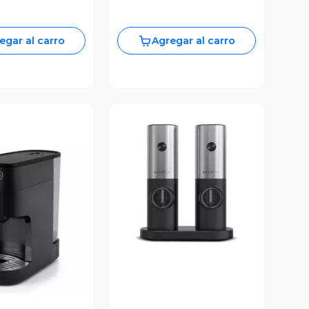
egar al carro
Agregar al carro
Vista Previa
ista Previa