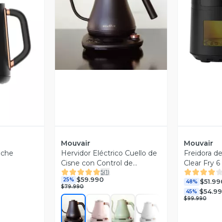
Vista Previa
V
revia
Mouvair
Mouvair
eche
Hervidor Eléctrico Cuello de
Freidora d
Cisne con Control de
Clear Fry 6
5
(
1
)
Temperatura Mouvair Swan
$59.990
25%
$51.99
48%
$79.990
$54.9
45%
$99.990