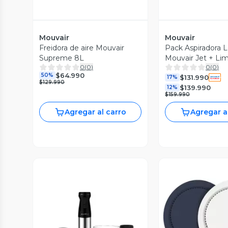
Mouvair
Mouvair
Freidora de aire Mouvair
Pack Aspiradora L
Supreme 8L
Mouvair Jet + Li
0
(
0
)
0
(
0
)
alfombras y tapic
$64.990
50%
$131.990
17%
$129.990
$139.990
12%
$159.990
Agregar al carro
Agregar a
Vista P