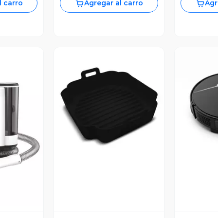
l carro
Agregar al carro
Agr
Vista Previa
V
revia