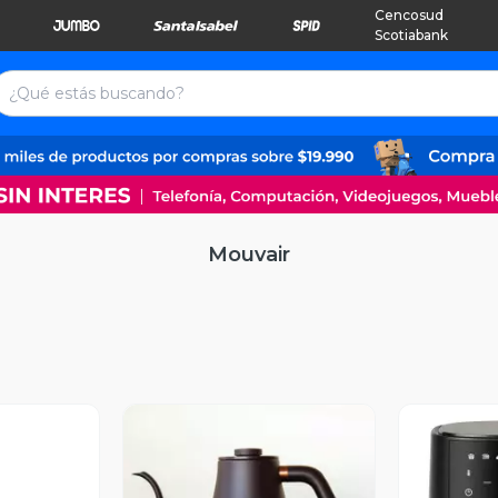
Cencosud
Scotiabank
Mouvair