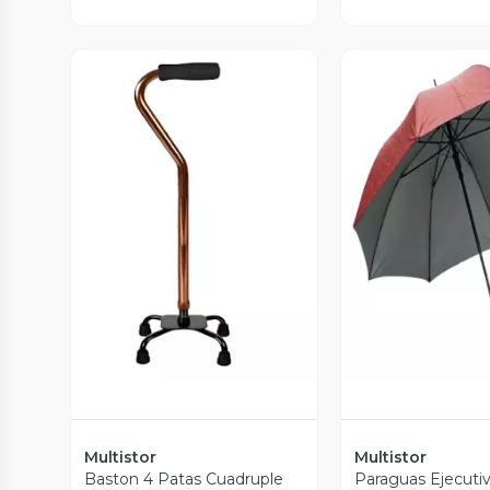
Vista Previa
Vista P
Multistor
Multistor
Baston 4 Patas Cuadruple
Paraguas Ejecuti