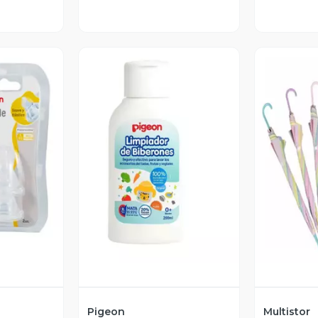
revia
Vista Previa
V
Pigeon
Multistor