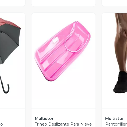
revia
Vista Previa
V
Multistor
Multistor
vo
Trineo Deslizante Para Nieve
Pantorrille