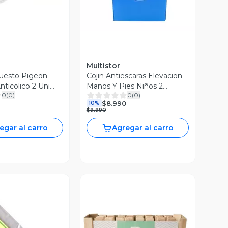
Multistor
uesto Pigeon
Cojin Antiescaras Elevacion
ticolico 2 Uni
Manos Y Pies Niños 2
0
(
0
)
0
(
0
)
Unidades
$8.990
10%
$9.990
egar al carro
Agregar al carro