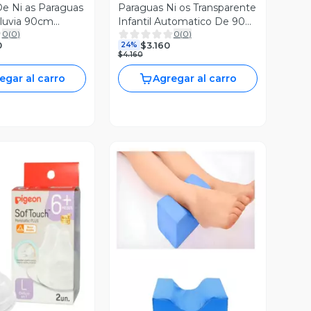
e Ni as Paraguas
Paraguas Ni os Transparente
Lluvia 90cm
Infantil Automatico De 90
0
(
0
)
0
(
0
)
marillo
Cm Lila
0
$3.160
24%
$4.160
egar al carro
Agregar al carro
ista Previa
Vista Previa