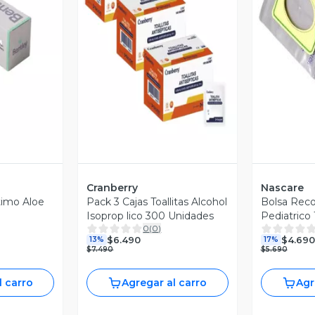
revia
Vista Previa
V
Cranberry
Nascare
timo Aloe
Pack 3 Cajas Toallitas Alcohol
Bolsa Reco
Isoprop lico 300 Unidades
Pediatrico
0
(
0
)
10 Unidade
$6.490
$4.690
13%
17%
$7.490
$5.690
l carro
Agregar al carro
Agr