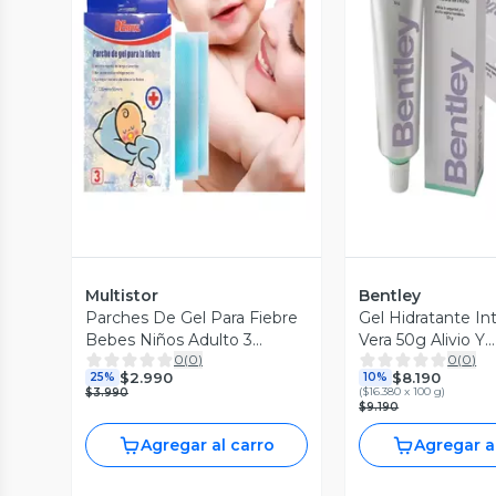
Vista Previa
Vista P
Multistor
Bentley
Parches De Gel Para Fiebre
Gel Hidratante In
Bebes Niños Adulto 3
Vera 50g Alivio Y
0
(
0
)
0
(
0
)
Unidades
Cicatrizacion
$2.990
$8.190
25%
10%
(
$16.380 x 100 g
)
$3.990
$9.190
Agregar al carro
Agregar a