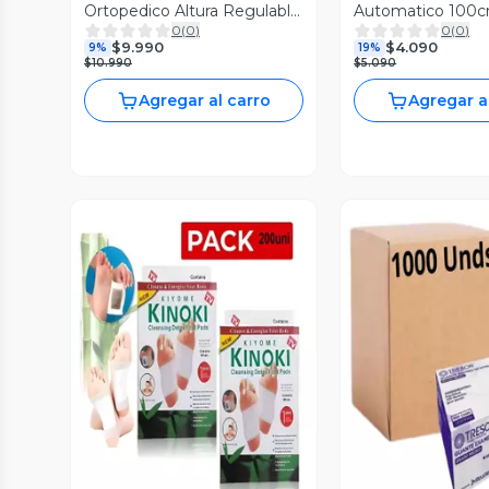
Ortopedico Altura Regulable
Automatico 100
0
(
0
)
0
(
0
)
Bronce
Proteccion Uv Re
$9.990
$4.090
9%
19%
Bordo
$10.990
$5.090
Agregar al carro
Agregar a
Vista Previa
Vista P