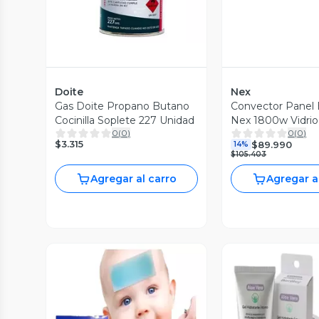
Doite
Nex
Gas Doite Propano Butano
Convector Panel E
Cocinilla Soplete 227 Unidad
Nex 1800w Vidri
0
(
0
)
0
(
0
)
Negro
$3.315
$89.990
14%
$105.403
Agregar al carro
Agregar a