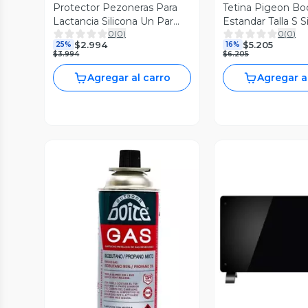
Protector Pezoneras Para
Tetina Pigeon Bo
Lactancia Silicona Un Par
Estandar Talla S S
0
(
0
)
0
(
0
)
Con Caja
Anticolico
$2.994
$5.205
25%
16%
$3.994
$6.205
Agregar al carro
Agregar a
Vista Previa
Vista P