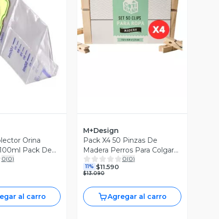
ista Previa
Vista Previa
M+Design
lector Orina
Pack X4 50 Pinzas De
 100ml Pack De
Madera Perros Para Colgar
0
(
0
)
0
(
0
)
s
Ropa 200unid
$11.590
11%
$13.090
egar al carro
Agregar al carro