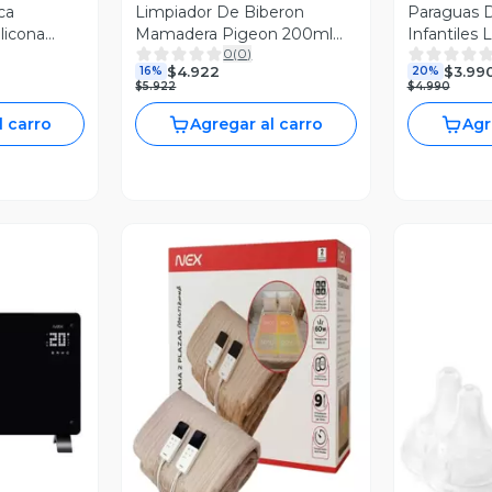
ca
Limpiador De Biberon
Paraguas D
ilicona
Mamadera Pigeon 200ml
Infantiles 
0
(
0
)
Antibacterial
Sombrilla A
$4.922
$3.99
16%
20%
$5.922
$4.990
l carro
Agregar al carro
Agr
revia
Vista Previa
V