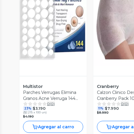
Vista Previa
Vista P
Multistor
Cranberry
Parches Verrugas Elimina
Calzon Clinico D
Granos Acne Verruga 144
Cranberry Pack 1
0
(
0
)
0
(
0
)
Parches
Postparto
$3.190
$7.990
23%
11%
(
$2.215 x 100 un
)
$8.990
$4.190
Agregar al carro
Agregar a