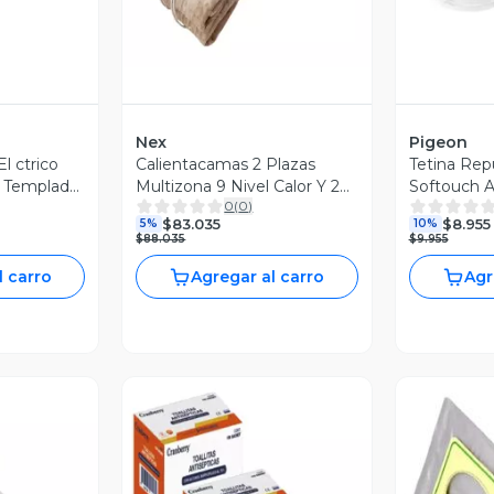
Nex
Pigeon
l ctrico
Calientacamas 2 Plazas
Tetina Rep
o Templado
Multizona 9 Nivel Calor Y 2
Softouch An
0
(
0
)
Controles
Talla L 6
$83.035
$8.955
5%
10%
$88.035
$9.955
l carro
Agregar al carro
Agr