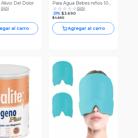
 Alivio Del Dolor
Para Agua Bebes niños 10
0
(
0
)
0
(
0
)
Unidades
$3.690
21%
$4.690
egar al carro
Agregar al carro
ista Previa
Vista Previa