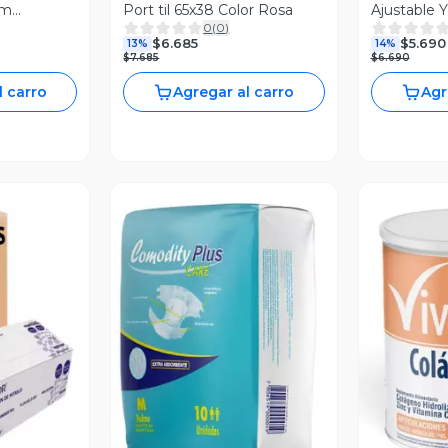
cm
Port til 65x38 Color Rosa
Ajustable Y
0
(
0
)
forzado
$6.685
$5.690
13%
14%
$7.685
$6.690
l carro
Agregar al carro
Agr
revia
Vista Previa
V