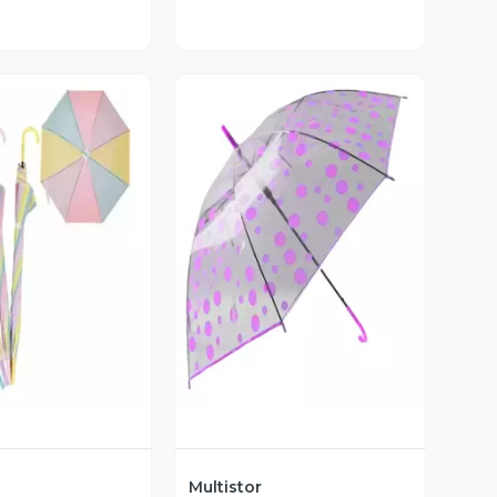
ista Previa
Vista Previa
Multistor