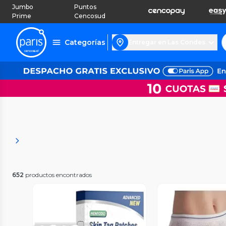
Jumbo
Puntos
Prime
Cencosud
Categorías
Entregar en Las Condes
652
productos encontrados