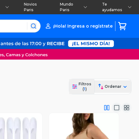
Novios
Mundo
Te
Paris
Paris
ayudamos
¡Hola! Ingresa o regístrate
Filtros
Ordenar
(
1
)