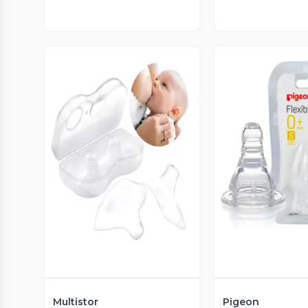
Vista Previa
Vista P
Multistor
Pigeon