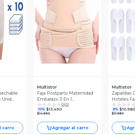
revia
Vista Previa
V
Multistor
Multistor
esechable
Faja Postparto Maternidad
Zapatillas
0 Unid
Embarazo 3 En 1
Hoteles Fa
0
(
0
)
Moldeadora Cesarea
Pantuflas 
$13.490
$10.98
10%
8%
$14.990
$11.980
l carro
Agregar al carro
Agr