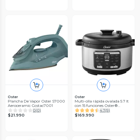
Oster
Oster
Plancha De Vapor Oster S7000
Multi-olla rápida ovalada 5.7 lt
Aeroceramic Gcstac7001
con 15 funciones Oster®
CKSTPCECOV57
0
(
0
)
4.7
(
9
)
$21.990
$169.990