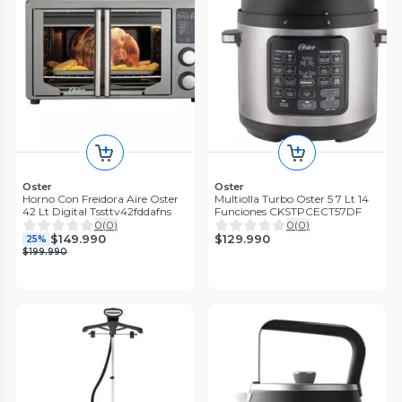
Oster
Oster
Horno Con Freidora Aire Oster
Multiolla Turbo Oster 5 7 Lt 14
42 Lt Digital Tssttv42fddafns
Funciones CKSTPCECT57DF
0
(
0
)
0
(
0
)
$129.990
$149.990
25%
$199.990