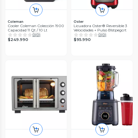
Coleman
Oster
Cooler Coleman Colección 1900
Licuadora Oster® Reversible 3
Capacidad 11 Qt / 10 Lt
Velocidades + Pulso Blstpegcrt
0
(
0
)
0
(
0
)
$249.990
$95.990