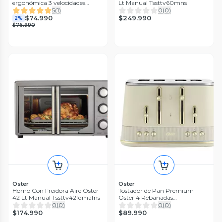
ergonómica 3 velocidades
Lt Manual Tssttv60mns
BLST4128
5
(
1
)
0
(
0
)
$249.990
$74.990
2%
$76.990
Oster
Oster
Horno Con Freidora Aire Oster
Tostador de Pan Premium
42 Lt Manual Tssttv42fdmafns
Oster 4 Rebanadas
TSSTMNOM4S 052
0
(
0
)
0
(
0
)
$174.990
$89.990