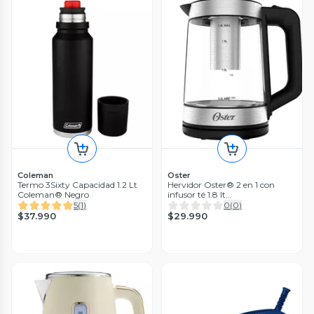
Coleman
Oster
Termo 3Sixty Capacidad 1.2 Lt
Hervidor Oster® 2 en 1 con
Coleman® Negro
infusor té 1.8 lt
BVSTKT5803B052
5
(
1
)
0
(
0
)
$37.990
$29.990