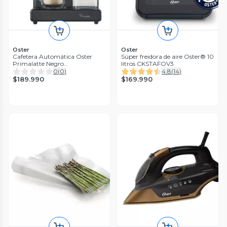
Oster
Oster
Cafetera Automática Oster
Súper freidora de aire Oster® 10
Primalatte Negro
litros CKSTAFOV3
Bvstem6604bk
0
(
0
)
4.8
(
14
)
$189.990
$169.990