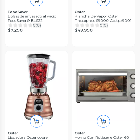
FoodSaver
Oster
Bolsas de envasado al vacío
Plancha De Vapor Oster
FoodSaver® BLS22
Pressxpress S9000 Gcstpx9001
0
(
0
)
0
(
0
)
$7.290
$49.990
Oster
Oster
Licuadora Oster cobre
Horno Con Rotisserie Oster 60