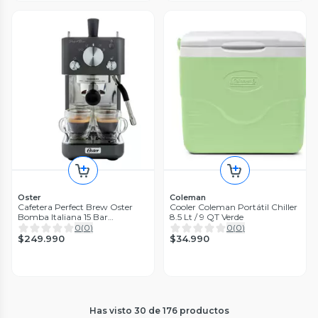
Oster
Coleman
Cafetera Perfect Brew Oster
Cooler Coleman Portátil Chiller
Bomba Italiana 15 Bar
8.5 Lt / 9 QT Verde
Bvstem7201
0
(
0
)
0
(
0
)
$249.990
$34.990
Has visto
30
de
176
productos