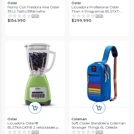
Oster
Oster
Horno Con Freidora Aire Oster
Licuadora Profesional Oster
35 Lt Tssttv35fdmafns
Titan 4 Programas BLSTXT-
XG-052
0
(
0
)
0
(
0
)
$154.990
$299.990
Oster
Coleman
Licuadora Oster®
Soft Cooler Bandolera Coleman
BLSTKAGKPB 2 velocidades y
Stranger Things 6L Celeste
vaso de vidrio
0
(
0
)
0
(
0
)