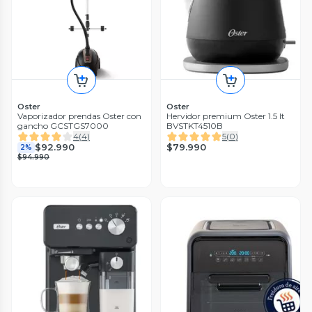
Oster
Oster
Vaporizador prendas Oster con
Hervidor premium Oster 1.5 lt
gancho GCSTGS7000
BVSTKT4510B
4
(
4
)
5
(
0
)
$79.990
$92.990
2%
$94.990