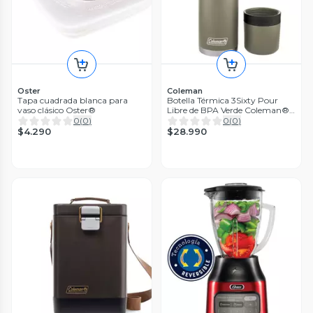
Oster
Coleman
Tapa cuadrada blanca para
Botella Térmica 3Sixty Pour
vaso clásico Oster®
Libre de BPA Verde Coleman®
700ml
0
(
0
)
0
(
0
)
$4.290
$28.990