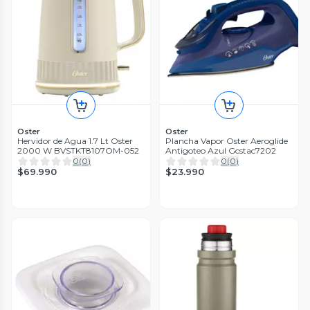
Oster
Oster
Hervidor de Agua 1.7 Lt Oster
Plancha Vapor Oster Aeroglide
2000 W BVSTKT8107OM-052
Antigoteo Azul Gcstac7202
0
(
0
)
0
(
0
)
$69.990
$23.990