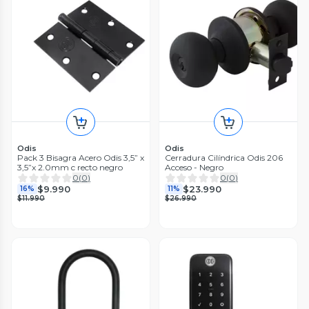
Odis
Odis
Pack 3 Bisagra Acero Odis 3,5” x
Cerradura Cilíndrica Odis 206
3,5”x 2.0mm c recto negro
Acceso - Negro
0
(
0
)
0
(
0
)
$9.990
$23.990
16%
11%
$11.990
$26.990