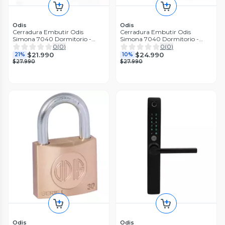
Odis
Odis
Cerradura Embutir Odis
Cerradura Embutir Odis
Simona 7040 Dormitorio -
Simona 7040 Dormitorio -
Plata
Negro
0
(
0
)
0
(
0
)
$21.990
$24.990
21%
10%
$27.990
$27.990
Odis
Odis