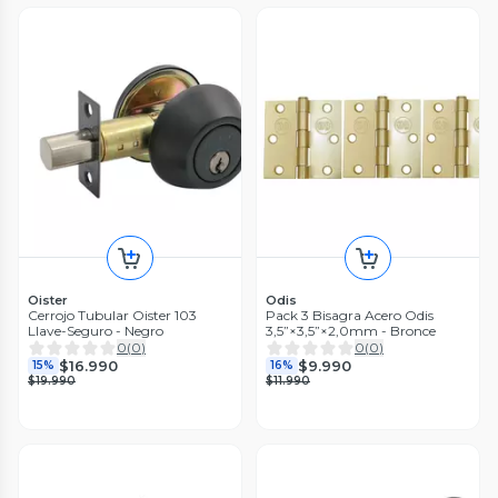
Oister
Odis
Cerrojo Tubular Oister 103
Pack 3 Bisagra Acero Odis
Llave-Seguro - Negro
3,5”×3,5”×2,0mm - Bronce
0
(
0
)
0
(
0
)
$16.990
$9.990
15%
16%
$19.990
$11.990