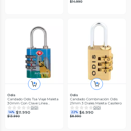
$14.990
Odis
Odis
Candado Odis Tsa Viaje Maleta
Candado Combinación Odis
30mm Con Clave Línea
21mm 3 Diales Maleta Casillero
Explora - Patagonia
0
(
0
)
0
(
0
)
$11.990
$6.990
14%
22%
$13.990
$8.990