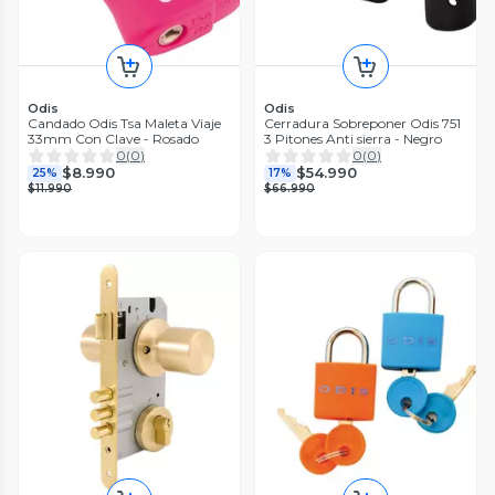
Odis
Odis
Candado Odis Tsa Maleta Viaje
Cerradura Sobreponer Odis 751
33mm Con Clave - Rosado
3 Pitones Anti sierra - Negro
0
(
0
)
0
(
0
)
$8.990
$54.990
25%
17%
$11.990
$66.990