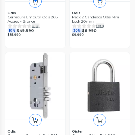
Odis
Odis
Cerradura Embutir Odis 205
Pack 2 Candados Odis Mini
Acceso - Bronce
Lock 20mm
0
(
0
)
0
(
0
)
$49.990
$6.990
10%
30%
$55.990
$9.990
Odis
Oister