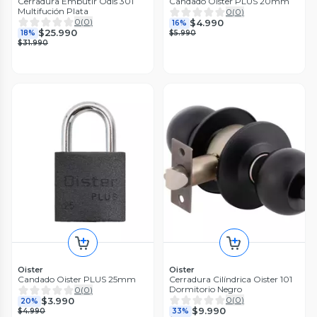
Cerradura Embutir Odis 301
Candado Oister PLUS 20mm
Multifución Plata
0
(
0
)
0
(
0
)
$4.990
16%
$25.990
18%
$5.990
$31.990
Oister
Oister
Candado Oister PLUS 25mm
Cerradura Cilíndrica Oister 101
Dormitorio Negro
0
(
0
)
0
(
0
)
$3.990
20%
$9.990
$4.990
33%