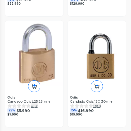
$22.990
$129.990
Odis
Odis
Candado Odis L25 25mm
Candado Odis 130 30mm
0
(
0
)
0
(
0
)
$5.990
$16.990
25%
15%
$7.990
$19.990