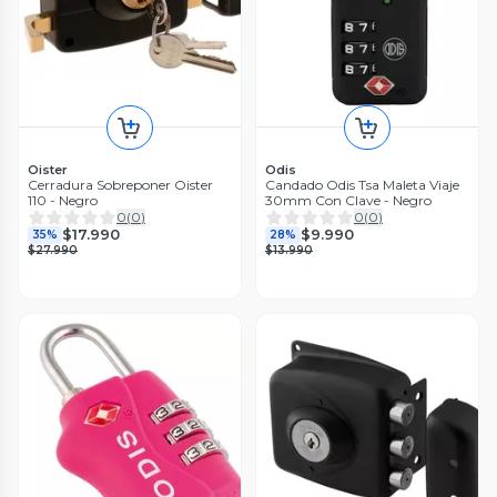
Oister
Odis
Cerradura Sobreponer Oister
Candado Odis Tsa Maleta Viaje
110 - Negro
30mm Con Clave - Negro
0
(
0
)
0
(
0
)
$17.990
$9.990
35%
28%
$27.990
$13.990