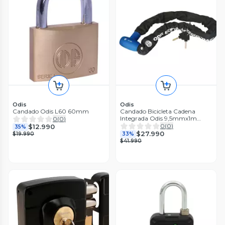
Odis
Odis
Candado Odis L60 60mm
Candado Bicicleta Cadena
Integrada Odis 9,5mmx1m
0
(
0
)
Llave Mapa
0
(
0
)
$12.990
35%
$27.990
$19.990
33%
$41.990