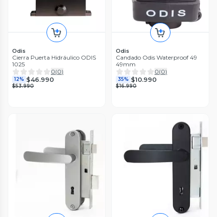
Odis
Odis
Cierra Puerta Hidráulico ODIS
Candado Odis Waterproof 49
1025
49mm
0
(
0
)
0
(
0
)
$46.990
$10.990
12%
35%
$53.990
$16.990