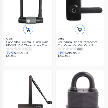
Odis
Odis
Candado Bicicleta U Lock Odis
Cerradura Digital Inteligente
K1800L 18x233mm Llave Disco
Con Conexión Wifi Odis Sin
Hub
0
(
0
)
0
(
0
)
$28.990
$219.990
30%
12%
$41.990
$249.990