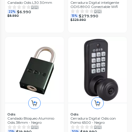
Candado Odis L30 30mm
Cerradura Digital inteligente
ODIS 8900 Conectable Wifi
0
(
0
)
0
(
0
)
$6.990
22%
$279.990
$8.990
15%
$329.990
Odis
Odis
Candado Bloqueo Aluminio
Cerradura Digital Odis con
Odis 38mm - Negro
Pomo 6500 - Negro
0
(
0
)
0
(
0
)
$19.990
$89.990
13%
30%