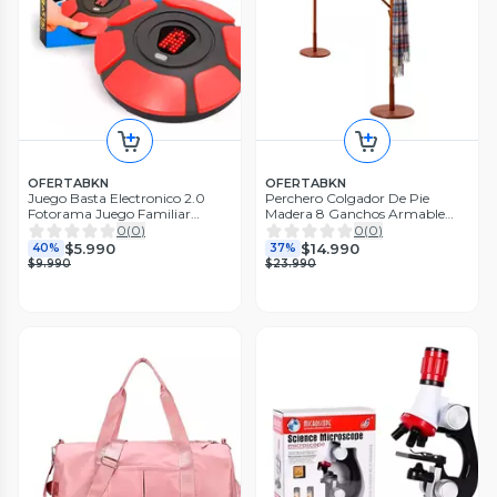
OFERTABKN
OFERTABKN
Juego Basta Electronico 2.0
Perchero Colgador De Pie
Fotorama Juego Familiar
Madera 8 Ganchos Armable
Español
172x38cm
0
(
0
)
0
(
0
)
$5.990
$14.990
40%
37%
$9.990
$23.990