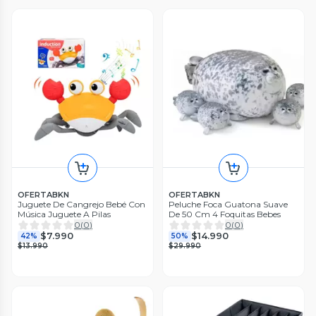
OFERTABKN
OFERTABKN
Juguete De Cangrejo Bebé Con
Peluche Foca Guatona Suave
Música Juguete A Pilas
De 50 Cm 4 Foquitas Bebes
0
(
0
)
0
(
0
)
$7.990
$14.990
42%
50%
$13.990
$29.990