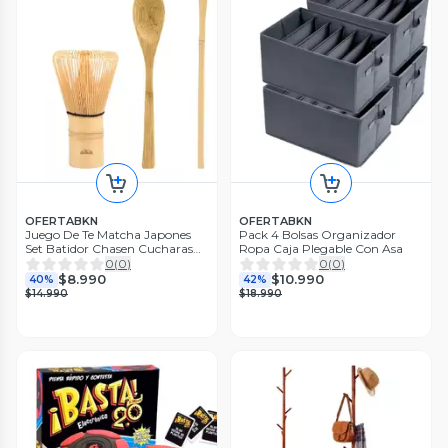
OFERTABKN
OFERTABKN
Juego De Te Matcha Japones
Pack 4 Bolsas Organizador
Set Batidor Chasen Cucharas
Ropa Caja Plegable Con Asa
Bambu
0
(
0
)
0
(
0
)
$8.990
$10.990
40%
42%
$14.990
$18.990