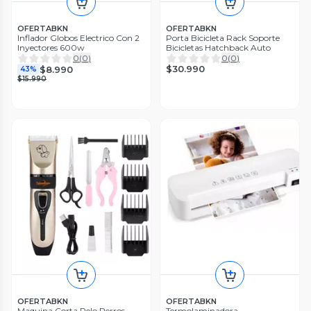
OFERTABKN
OFERTABKN
Inflador Globos Electrico Con 2
Porta Bicicleta Rack Soporte
Inyectores 600w
Bicicletas Hatchback Auto
0
(
0
)
0
(
0
)
$30.990
$8.990
43%
$15.990
OFERTABKN
OFERTABKN
Maquina Corta Pelo Perros
Termolaminadora