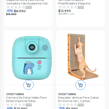
Cortadora Usb Accesorios Gatos
Plastificadora Máquina
Beige
Laminadora A4
0
(
0
)
0
(
0
)
$13.990
$8.990
47%
(
$13.990 x un
)
$16.990
OFERTABKN
OFERTABKN
Cámara De Fotos Video Para
Rascador Vertical Para Gatos
Niños Imprime Fotos
En Forma De L Carton
Instantáneas
Corrugado
0
(
0
)
0
(
0
)
$25.990
$9.990
43%
33%