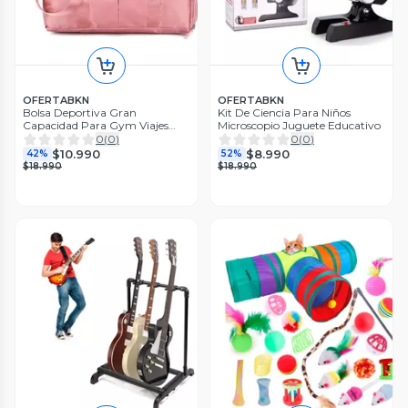
OFERTABKN
OFERTABKN
Bolsa Deportiva Gran
Kit De Ciencia Para Niños
Capacidad Para Gym Viajes
Microscopio Juguete Educativo
Impermeable
0
(
0
)
0
(
0
)
$10.990
$8.990
42%
52%
$18.990
$18.990