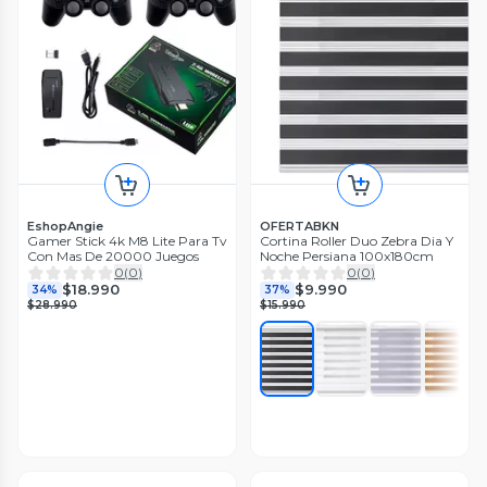
EshopAngie
OFERTABKN
Gamer Stick 4k M8 Lite Para Tv
Cortina Roller Duo Zebra Dia Y
Con Mas De 20000 Juegos
Noche Persiana 100x180cm
0
(
0
)
0
(
0
)
$18.990
$9.990
34%
37%
$28.990
$15.990