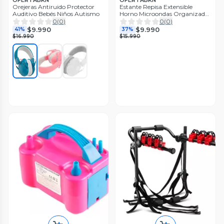
OFERTABKN
OFERTABKN
Orejeras Antiruido Protector
Estante Repisa Extensible
Auditivo Bebés Niños Autismo
Horno Microondas Organizador
Rack
0
(
0
)
0
(
0
)
$9.990
$9.990
41%
37%
$16.990
$15.990