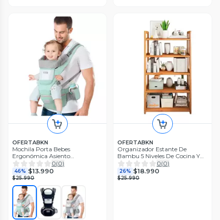
OFERTABKN
OFERTABKN
Mochila Porta Bebes
Organizador Estante De
Ergonómica Asiento
Bambu 5 Niveles De Cocina Y
Multifuncional 6 En 1
Baño
0
(
0
)
0
(
0
)
$13.990
$18.990
46%
26%
$25.990
$25.990