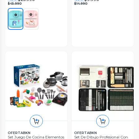
$45.990
$14.990
OFERTABKN
OFERTABKN
Set Juego De Cocina Elementos
Set De Dibujo Profesional Con