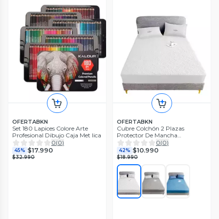
OFERTABKN
OFERTABKN
Set 180 Lapices Colore Arte
Cubre Colchón 2 Plazas
Profesional Dibujo Caja Met lica
Protector De Mancha
Impermeable
0
(
0
)
0
(
0
)
$17.990
$10.990
45%
42%
$32.990
$18.990