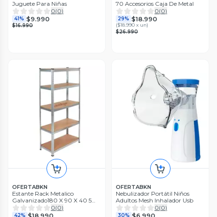
Juguete Para Niñas
70 Accesorios Caja De Metal
0
(
0
)
0
(
0
)
$9.990
$18.990
41%
29%
(
$18.990 x un
)
$16.990
$26.990
OFERTABKN
OFERTABKN
Estante Rack Metalico
Nebulizador Portátil Niños
Galvanizado180 X 90 X 40 5
Adultos Mesh Inhalador Usb
Niveles
0
(
0
)
0
(
0
)
$18.990
$6.990
42%
30%