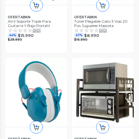
OFERTABKN
OFERTABKN
Atril Soporte Triple Para
Túnel Plegable Gato 3 Vías 20
Guitarra Y Bajo Portatil
Pzs Juguetes Mascota
0
(
0
)
0
(
0
)
$15.990
$8.990
44%
47%
$28.990
$16.990