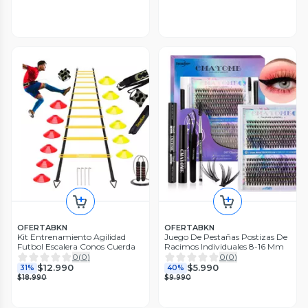
OFERTABKN
OFERTABKN
Kit Entrenamiento Agilidad
Juego De Pestañas Postizas De
Futbol Escalera Conos Cuerda
Racimos Individuales 8-16 Mm
0
(
0
)
0
(
0
)
$12.990
$5.990
31%
40%
$18.990
$9.990