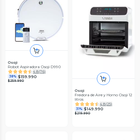
Osoji
Robot Aspiradora Osoji D990
4.8
(
76
)
$159.990
38%
$259.990
Osoji
Freidora de Aire y Horno Osoji 12
litros
4.8
(
25
)
$149.990
31%
$219.990