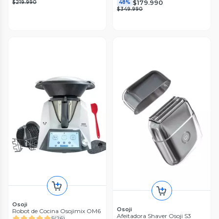
$179.990
$219.990
48%
$349.990
Osoji
Osoji
Robot de Cocina Osojimix OM6
Afeitadora Shaver Osoji S3
5
(
26
)