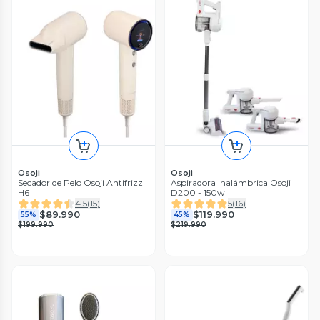
Osoji
Osoji
Secador de Pelo Osoji Antifrizz
Aspiradora Inalámbrica Osoji
H6
D200 - 150w
4.5
(
15
)
5
(
16
)
$89.990
$119.990
55%
45%
$199.990
$219.990