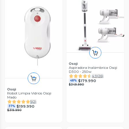
Osoji
Aspiradora Inalámbrica Osoji
D300 - 250w
4.9
(
26
)
$179.990
48%
$349.990
Osoji
Robot Limpia Vidrios Osoji
Mado
5
(
2
)
$199.990
37%
$319.990