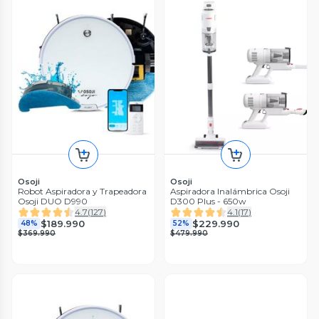
Osoji
Osoji
Robot Aspiradora y Trapeadora
Aspiradora Inalámbrica Osoji
Osoji DUO D990
D300 Plus - 650w
4.7
(
127
)
4.1
(
17
)
$189.990
$229.990
48%
52%
$369.990
$479.990