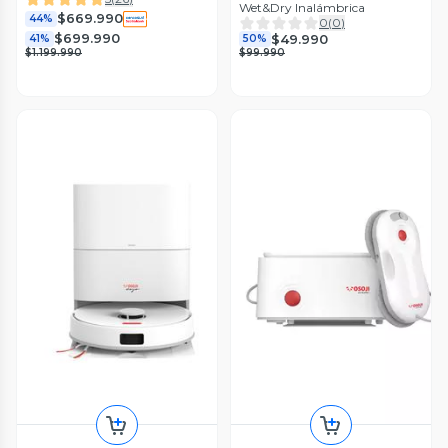
Wet&Dry Inalámbrica
$669.990
44%
0
(
0
)
$699.990
$49.990
41%
50%
$1.199.990
$99.990