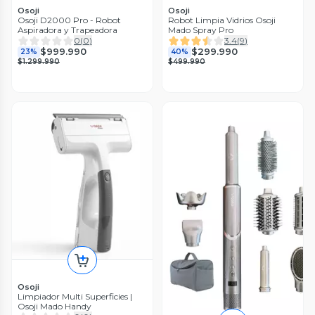
Osoji
Osoji
Osoji D2000 Pro - Robot
Robot Limpia Vidrios Osoji
Aspiradora y Trapeadora
Mado Spray Pro
0
(
0
)
3.4
(
9
)
$999.990
$299.990
23%
40%
$1.299.990
$499.990
Osoji
Limpiador Multi Superficies |
Osoji Mado Handy