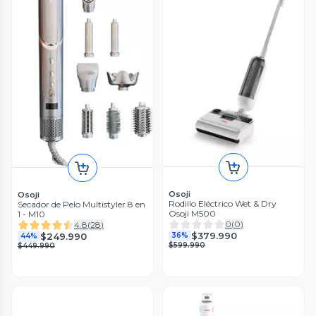
Osoji
Osoji
Rodillo Eléctrico Wet & Dry
Secador de Pelo Multistyler 8 en
Osoji M500
1 - M10
0
(
0
)
4.8
(
28
)
$379.990
$249.990
36%
44%
$599.990
$449.990