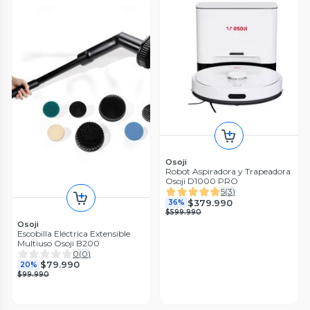
Osoji
Robot Aspiradora y Trapeadora
Osoji D1000 PRO
5
(
3
)
$379.990
36%
$599.990
Osoji
Escobilla Eléctrica Extensible
Multiuso Osoji B200
0
(
0
)
$79.990
20%
$99.990