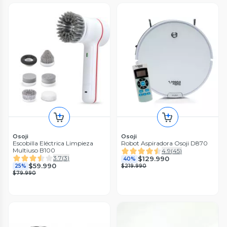
Osoji
Osoji
Escobilla Eléctrica Limpieza
Robot Aspiradora Osoji D870
Multiuso B100
4.9
(
45
)
3.7
(
3
)
$129.990
40%
$59.990
25%
$219.990
$79.990