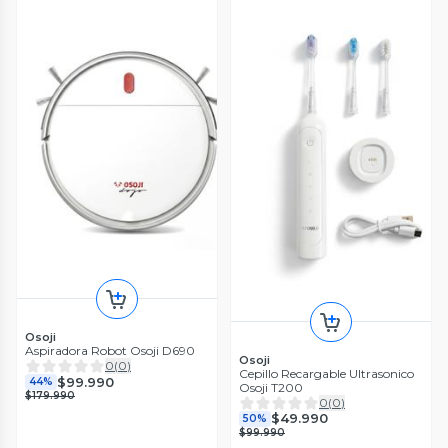
Osoji
Aspiradora Robot Osoji D690
Osoji
0
(
0
)
Cepillo Recargable Ultrasonico
$99.990
44%
Osoji T200
$179.990
0
(
0
)
$49.990
50%
$99.990