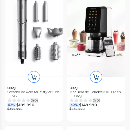
Osoji
Osoji
Secador de Pelo Multistyler 5 en
Máquina de Helados K100 12 en
1 - M5
1 - Osoji
0
(
0
)
0
(
0
)
$189.990
$149.990
52%
40%
$399.990
$249.990