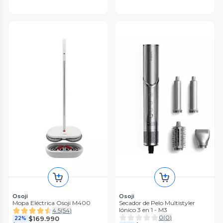
Osoji
Osoji
Mopa Eléctrica Osoji M400
Secador de Pelo Multistyler
Iónico 3 en 1 - M3
4.5
(
54
)
0
(
0
)
$169.990
22%