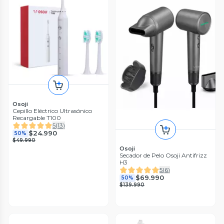
Osoji
Cepillo Eléctrico Ultrasónico
Recargable T100
5
(
13
)
$24.990
50%
$49.990
Osoji
Secador de Pelo Osoji Antifrizz
H3
5
(
6
)
$69.990
50%
$139.990