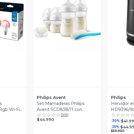
revia
Vista Previa
V
Philips Avent
Philips
s
Set Mamaderas Philips
Hervidor el
 Rgb Wi-Fi
Avent SCD838/11 con
HD9396/90
0
(
0
)
chupete y cepillo
$44.990
$41.9
30%
$44.9
25%
$59.990