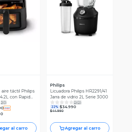
ista Previa
Vista Previa
Philips
aire táctil Philips
Licuadora Philips HR2291/41
4.2L con Rapid
Jarra de vidrio 2L Serie 3000
3
(
1
)
0
(
0
)
$34.990
22%
90
$44.990
90
egar al carro
Agregar al carro