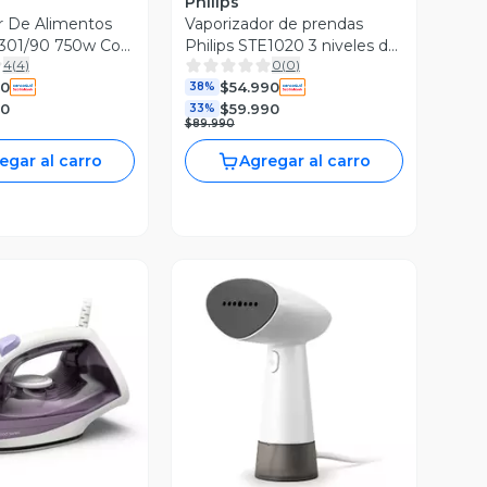
Philips
r De Alimentos
Vaporizador de prendas
7301/90 750w Con
Philips STE1020 3 niveles de
4
(
4
)
0
(
0
)
vapor
90
$54.990
38%
90
$59.990
33%
$89.990
egar al carro
Agregar al carro
ista Previa
Vista Previa