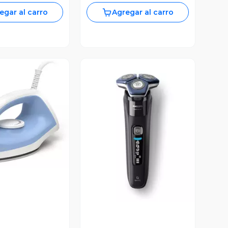
egar al carro
Agregar al carro
ista Previa
Vista Previa