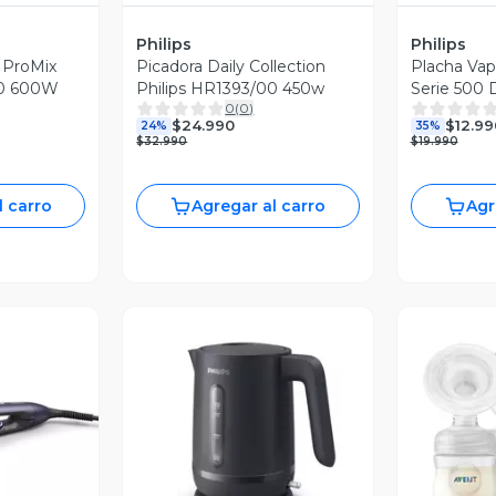
Philips
Philips
 ProMix
Picadora Daily Collection
Placha Vap
80 600W
Philips HR1393/00 450w
Serie 500 
0
(
0
)
DST0520/2
$24.990
$12.99
24%
35%
$32.990
$19.990
l carro
Agregar al carro
Agr
revia
Vista Previa
V