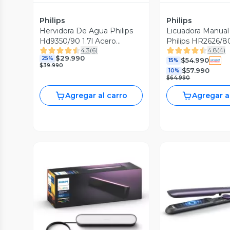
Philips
Philips
Hervidora De Agua Philips
Licuadora Manual
Hd9350/90 1.7l Acero
Philips HR2626/
4.3
(
6
)
4.8
(
4
)
Inoxidable
$29.990
25%
$54.990
15%
$39.990
$57.990
10%
$64.990
Agregar al carro
Agregar a
Vista Previa
Vista P