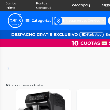
Jumbo
Puntos
Prime
Cencosud
Categorías
Entregar en Las Condes
63
productos encontrados