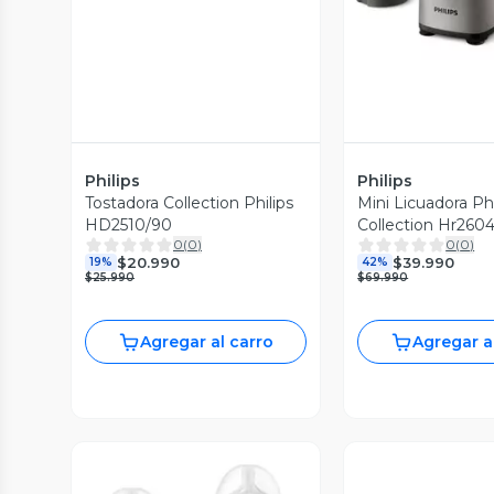
Philips
Philips
Tostadora Collection Philips
Mini Licuadora Phi
HD2510/90
Collection Hr260
0
(
0
)
0
(
0
)
Batidos
$20.990
$39.990
19%
42%
$25.990
$69.990
Agregar al carro
Agregar a