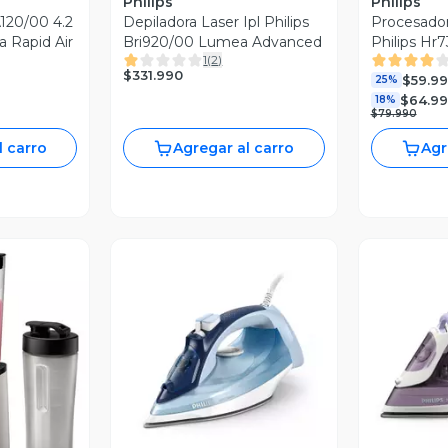
Philips
Philips
A120/00 4.2
Depiladora Laser Ipl Philips
Procesado
a Rapid Air
Bri920/00 Lumea Advanced
Philips Hr
1
(
2
)
Licuadora
$331.990
$59.9
25%
$64.9
18%
$79.990
l carro
Agregar al carro
Agr
Vista Previa
V
revia