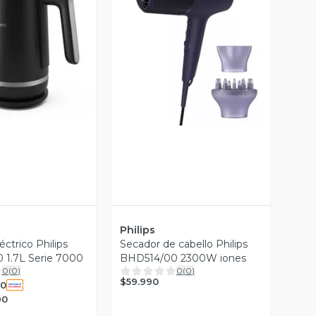
ista Previa
Vista Previa
Philips
éctrico Philips
Secador de cabello Philips
 1.7L Serie 7000
BHD514/00 2300W iones
0
(
0
)
0
(
0
)
$59.990
90
90