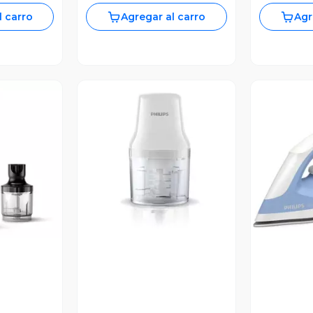
l carro
Agregar al carro
Agr
V
revia
Vista Previa