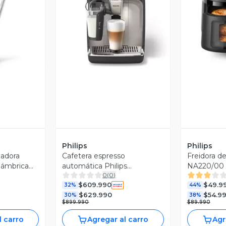
revia
Vista Previa
V
Philips
Philips
eadora
Cafetera espresso
Freidora de 
alámbrica
automática Philips
NA220/00 
0
(
0
)
EP5547/90 Sistema Latte
Air
$609.990
$49.9
32%
44%
$629.990
$54.9
30%
38%
$899.990
$89.990
l carro
Agregar al carro
Agr