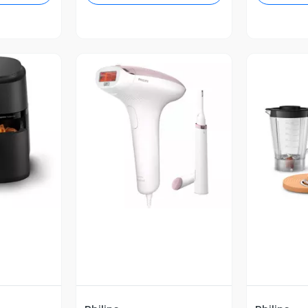
revia
Vista Previa
V