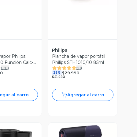
Philips
apor Philips
Plancha de vapor portátil
0 Función Calc-
Philips STH1010/10 85ml
0
(
0
)
5
(
1
)
90
$29.990
28%
$41.990
egar al carro
Agregar al carro