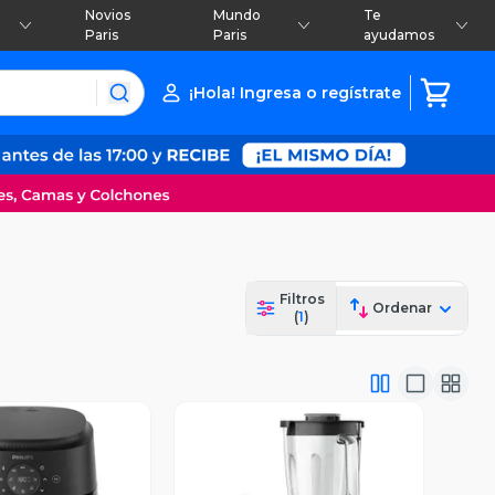
Novios
Mundo
Te
Paris
Paris
ayudamos
¡Hola! Ingresa o regístrate
Filtros
Ordenar
(
1
)