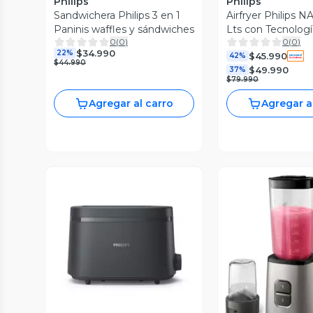
Philips
Philips
Sandwichera Philips 3 en 1
Airfryer Philips N
Paninis waffles y sándwiches
Lts con Tecnologí
0
(
0
)
0
(
0
)
$34.990
22%
$45.990
42%
$44.990
$49.990
37%
$79.990
Agregar al carro
Agregar a
Vista Previa
Vista P