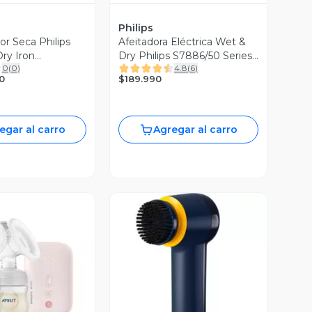
Philips
or Seca Philips
Afeitadora Eléctrica Wet &
Dry Iron
Dry Philips S7886/50 Series
0
(
0
)
4.8
(
6
)
0 Azul
7000
$189.990
0
egar al carro
Agregar al carro
ista Previa
Vista Previa