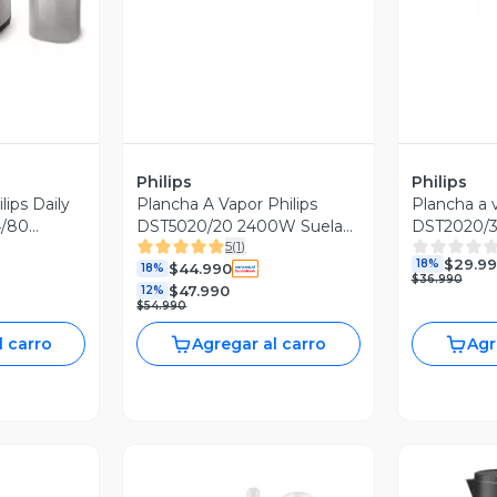
Philips
Philips
lips Daily
Plancha A Vapor Philips
Plancha a v
4/80
DST5020/20 2400W Suela
DST2020/3
5
(
1
)
Steam Glide
Clean
$29.9
18%
$44.990
18%
$36.990
$47.990
12%
$54.990
l carro
Agregar al carro
Agr