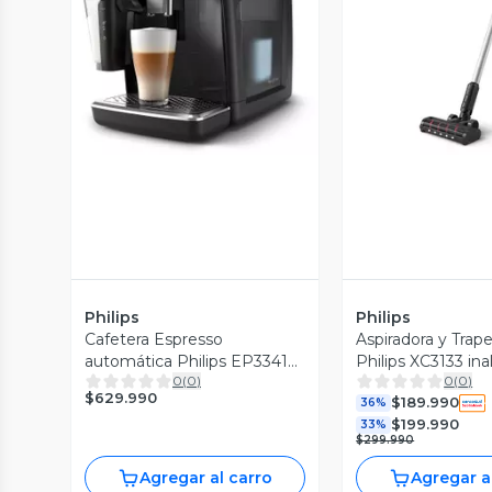
Vista Previa
Vista P
Philips
Philips
Cafetera Espresso
Aspiradora y Trap
automática Philips EP3341
Philips XC3133 in
0
(
0
)
0
(
0
)
Sistema Latte Go
vertical
$629.990
$189.990
36%
$199.990
33%
$299.990
Agregar al carro
Agregar a