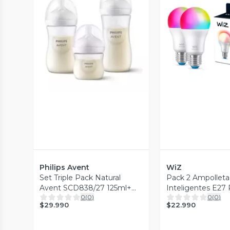
Vista Previa
Vista P
Philips Avent
WiZ
Set Triple Pack Natural
Pack 2 Ampolleta
Avent SCD838/27 125ml+
Inteligentes E27
0
(
0
)
0
(
0
)
260ml y 330ml
Bluetooth Led
$29.990
$22.990