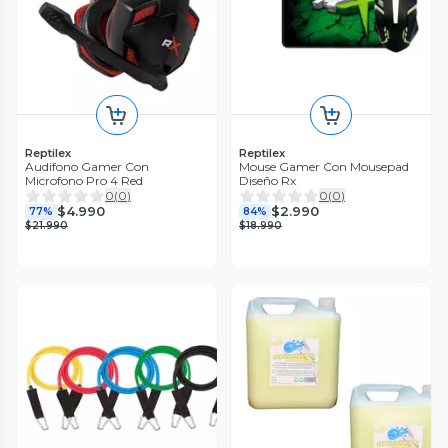
Reptilex
Reptilex
Audifono Gamer Con
Mouse Gamer Con Mousepad
Microfono Pro 4 Red
Diseño Rx
0
(
0
)
0
(
0
)
$4.990
$2.990
77%
84%
$21.990
$18.990