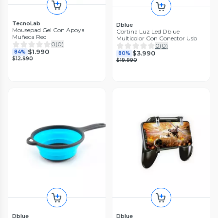
TecnoLab
Dblue
Mousepad Gel Con Apoya
Cortina Luz Led Dblue
Muñeca Red
Multicolor Con Conector Usb
0
(
0
)
0
(
0
)
$1.990
84%
$3.990
80%
$12.990
$19.990
Dblue
Dblue