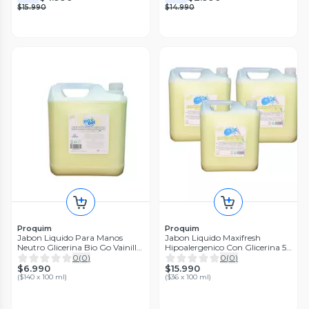
$15.990
$14.990
Proquim
Proquim
Jabon Liquido Para Manos
Jabon Liquido Maxifresh
Neutro Glicerina Bio Go Vainilla
Hipoalergenico Con Glicerina 5
5 Litros Eco Unidad
Litros 3 Unidades
0
(
0
)
0
(
0
)
$6.990
$15.990
(
$140 x 100 ml
)
(
$36 x 100 ml
)