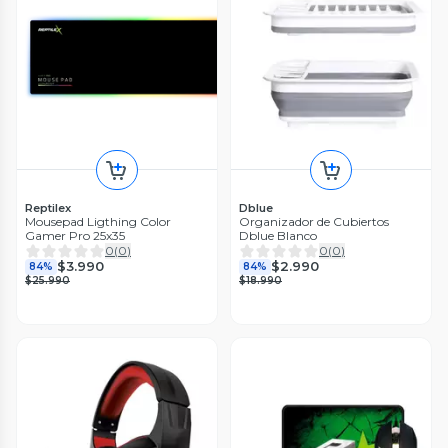
Reptilex
Dblue
Mousepad Ligthing Color
Organizador de Cubiertos
Gamer Pro 25x35
Dblue Blanco
0
(
0
)
0
(
0
)
$3.990
$2.990
84%
84%
$25.990
$18.990