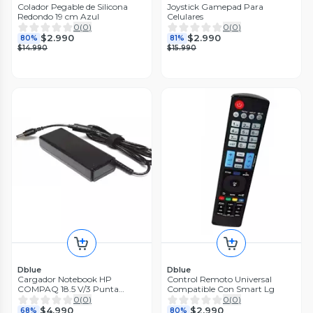
Colador Pegable de Silicona
Joystick Gamepad Para
Redondo 19 cm Azul
Celulares
0
(
0
)
0
(
0
)
$2.990
$2.990
80%
81%
$14.990
$15.990
Dblue
Dblue
Cargador Notebook HP
Control Remoto Universal
COMPAQ 18.5 V/3 Punta
Compatible Con Smart Lg
Centro
0
(
0
)
0
(
0
)
$4.990
$2.990
68%
80%