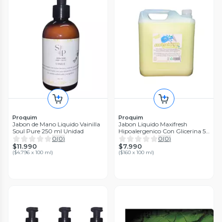
Proquim
Proquim
Jabon de Mano Liquido Vainilla
Jabon Liquido Maxifresh
Soul Pure 250 ml Unidad
Hipoalergenico Con Glicerina 5
Litros Unidad
0
(
0
)
0
(
0
)
$11.990
$7.990
(
$4.796 x 100 ml
)
(
$160 x 100 ml
)