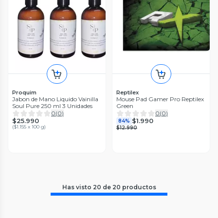
Proquim
Reptilex
Jabon de Mano Liquido Vainilla
Mouse Pad Gamer Pro Reptilex
Soul Pure 250 ml 3 Unidades
Green
0
(
0
)
0
(
0
)
$25.990
$1.990
84%
(
$1.155 x 100 g
)
$12.990
Has visto
20
de
20
productos