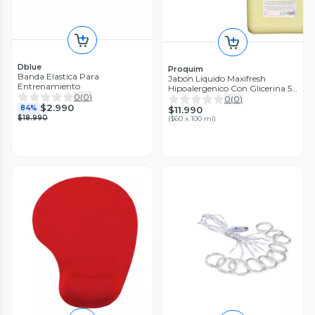
Dblue
Proquim
Banda Elastica Para
Jabon Liquido Maxifresh
Entrenamiento
Hipoalergenico Con Glicerina 5
0
(
0
)
Litros 2 Unidades
0
(
0
)
$2.990
84%
$11.990
$18.990
(
$60 x 100 ml
)