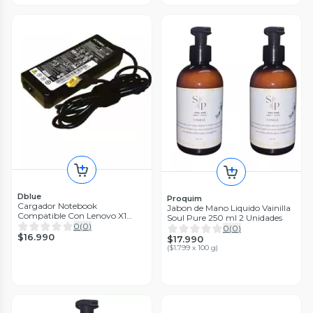
Dblue
Proquim
Cargador Notebook
Jabon de Mano Liquido Vainilla
Compatible Con Lenovo X1
Soul Pure 250 ml 2 Unidades
EDGE
0
(
0
)
0
(
0
)
$16.990
$17.990
(
$1.799 x 100 g
)