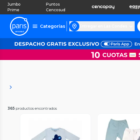
Jumbo
Puntos
Prime
Cencosud
Categorías
Entregar en Las Condes
365
productos encontrados