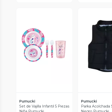
Vista Previa
Vista P
Pumucki
Pumucki
Set de Vajilla Infantil 5 Piezas
Parka Acolchada 
Niña Pumucki
Negro Pumucki