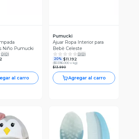
Pumucki
ampada
Ajuar Ropa Interior para
s Niño Pumucki
Bebè Celeste
0
(
0
)
0
(
0
)
2
$11.192
20%
(
$5.596.000 x kg
)
$13.990
egar al carro
Agregar al carro