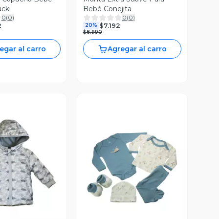
cki
Bebé Conejita
0
(
0
)
0
(
0
)
2
$7.192
20%
$8.990
egar al carro
Agregar al carro
ista Previa
Vista Previa