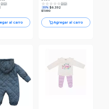
0
(
0
)
0
(
0
)
2
$6.392
20%
$7.990
egar al carro
Agregar al carro
Vista Previa
ista Previa