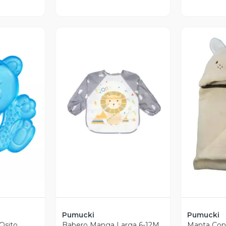
revia
Vista Previa
V
Pumucki
Pumucki
Osito
Babero Manga Larga 6-12M
Manta Con