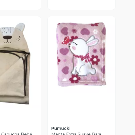
Vista Previa
ista Previa
Pumucki
 Capucha Bebé
Manta Extra Suave Para