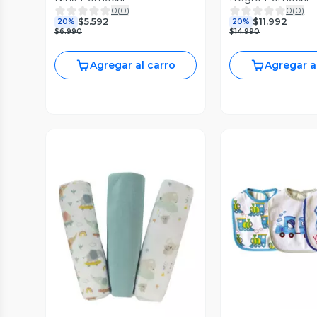
0
(
0
)
0
(
0
)
$5.592
$11.992
20%
20%
$6.990
$14.990
Agregar al carro
Agregar a
Vista P
Vista Previa