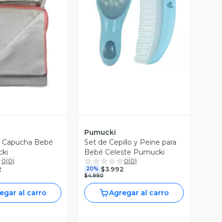
Vista Previa
ista Previa
Pumucki
 Capucha Bebé
Set de Cepillo y Peine para
cki
Bebé Celeste Pumucki
0
(
0
)
0
(
0
)
2
$3.992
20%
$4.990
egar al carro
Agregar al carro