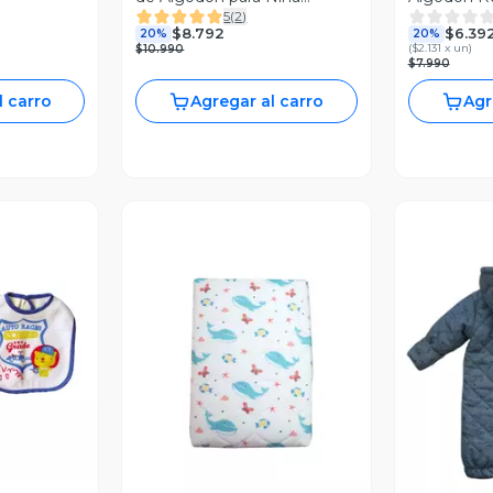
5
(
2
)
Pumucki
$8.792
$6.39
20%
20%
(
$2.131 x un
)
$10.990
$7.990
l carro
Agregar al carro
Agr
revia
Vista Previa
V