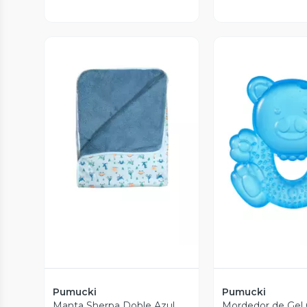
Vista Previa
Vista P
Pumucki
Pumucki
Manta Sherpa Doble Azul
Mordedor de Gel 