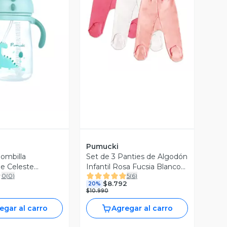
Vista Previa
ista Previa
Pumucki
ombilla
Set de 3 Panties de Algodón
e Celeste
Infantil Rosa Fucsia Blanco
0
(
0
)
5
(
6
)
Pumucki
$8.792
20%
$10.990
egar al carro
Agregar al carro