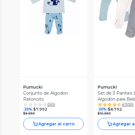
Vista Previa
Vista P
Pumucki
Pumucki
Conjunto de Algodon
Set de 3 Panties 
Ratoncito
Algodón para Be
0
(
0
)
4.7
(
10
)
Pumucki
$7.992
$8.792
20%
20%
$9.990
$10.990
Agregar al carro
Agregar a