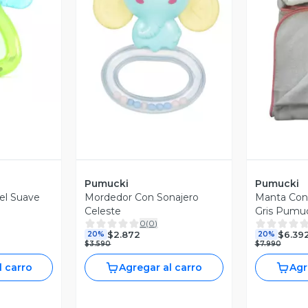
revia
Vista Previa
V
Pumucki
Pumucki
el Suave
Mordedor Con Sonajero
Manta Con
Celeste
Gris Pumu
0
(
0
)
$2.872
$6.39
20%
20%
$3.590
$7.990
l carro
Agregar al carro
Agr