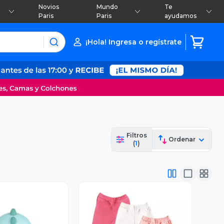
Novios
Mundo
Te
Paris
Paris
ayudamos
¡Hola! Ingresa o regístrate
Filtros
Ordenar
(
1
)