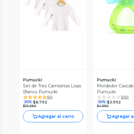
Vista Previa
Vista P
Pumucki
Pumucki
Set de Tres Camisetas Lisas
Mordedor Cascab
Blanco Pumucki
Pumucki
5
(
1
)
0
(
0
)
$8.792
$3.992
20%
20%
$10.990
$4.990
Agregar al carro
Agregar a