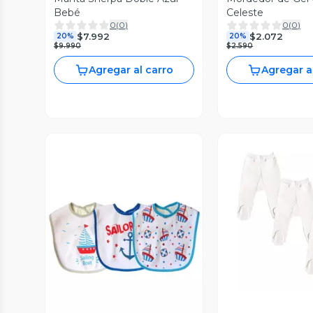
Bebé
Celeste
0
(
0
)
0
(
0
)
$7.992
$2.072
20%
20%
$9.990
$2.590
Agregar al carro
Agregar a
Vista P
Vista Previa