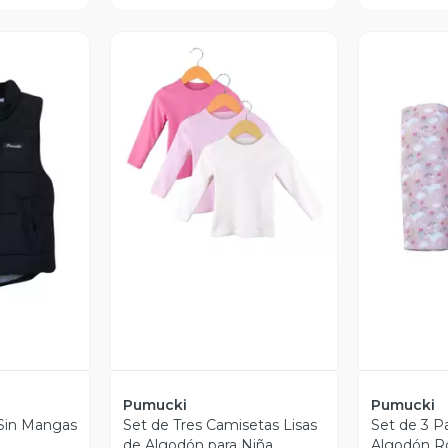
Vista Previa
revia
V
Pumucki
Pumucki
Sin Mangas
Set de Tres Camisetas Lisas
Set de 3 P
de Algodón para Niña
Algodón R