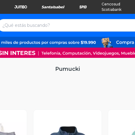
Cencosud
Scotiabank
Pumucki