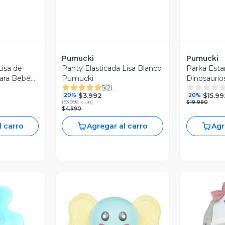
Pumucki
Pumucki
Lisa de
Panty Elasticada Lisa Blanco
Parka Est
ara Bebé
Pumucki
Dinosaurio
5
(
2
)
$3.992
$15.99
20%
20%
(
$3.992 x un
)
$19.990
$4.990
l carro
Agregar al carro
Agr