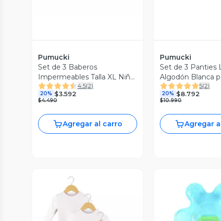
Pumucki
Pumucki
Set de 3 Baberos
Set de 3 Panties 
Impermeables Talla XL Niño
Algodón Blanca p
4.5
(
2
)
5
(
2
)
Pumucki
Pumucki
$3.592
$8.792
20%
20%
$4.490
$10.990
Agregar al carro
Agregar a