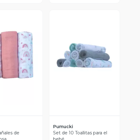
ista Previa
Vista Previa
Pumucki
añales de
Set de 10 Toallitas para el
osa
bebé