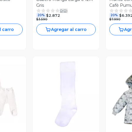
Gris
Cafè Pumu
0
(
0
)
$2.872
$6.39
20%
20%
$3.590
$7.990
l carro
Agregar al carro
Agr
revia
Vista Previa
V