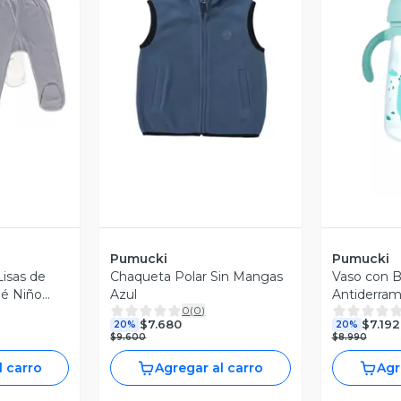
revia
Vista Previa
V
Pumucki
Pumucki
Lisas de
Chaqueta Polar Sin Mangas
Vaso con B
bé Niño
Azul
Antiderram
0
(
0
)
Pumucki
$7.680
$7.192
20%
20%
$9.600
$8.990
l carro
Agregar al carro
Agr