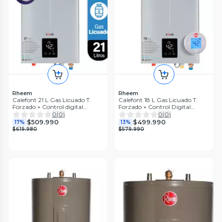
Rheem
Rheem
Calefont 21 L Gas Licuado T.
Calefont 18 L Gas Licuado T.
Forzado + Control digital
Forzado + Control Digital
Rheem
Rheem
0
(
0
)
0
(
0
)
$509.990
$499.990
17%
13%
$619.980
$579.990