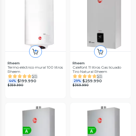
Rheem
Rheem
Termo eléctrico mural 100 litros
Calefont 11 litros Gas licuado
Rheem
Tiro Natural Rheem
5
(
1
)
5
(
1
)
$199.990
$259.990
44%
29%
$359.990
$369.990