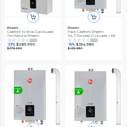
Rheem
Rheem
Calefont 14 litros Gas licuado
Pack Calefont Rheem
Tiro Natural Rheem
14L.T.Forzado G.Licuado + Kit
0
(
0
)
0
(
0
)
$289.990
$354.980
23%
16%
$379.990
$425.980