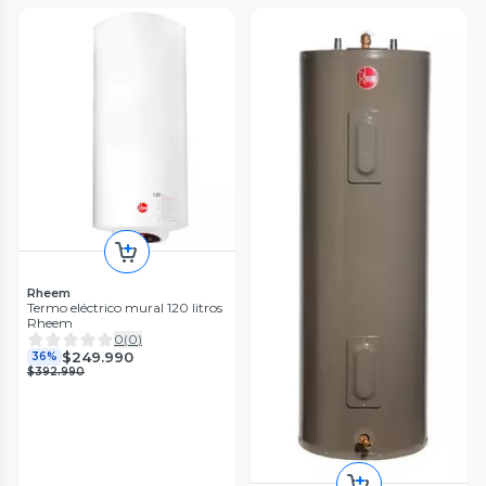
Rheem
Termo eléctrico mural 120 litros
Rheem
0
(
0
)
$249.990
36%
$392.990