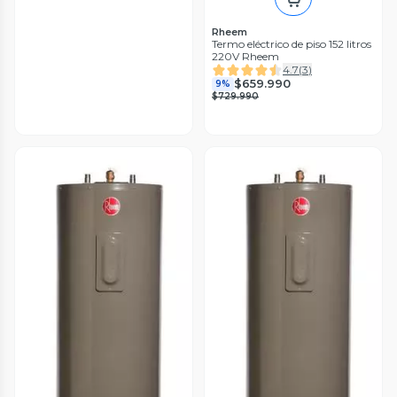
Rheem
Termo eléctrico de piso 152 litros
220V Rheem
4.7
(
3
)
$659.990
9%
$729.990