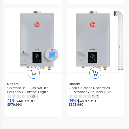
Rheem
Rheem
Calefont 18 L Gas Natural T
Pack Calefont Rheem 21L.
Forzado + Control Digital
T.Forzado G.Licuado + Kit
Rheem
0
(
0
)
0
(
0
)
$469.990
$479.980
18%
16%
$579.990
$575.980