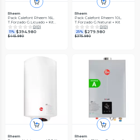
Rheem
Rheem
Pack Calefont Rheem 16L.
Pack Calefont Rheem 10L.
T.Forzado G.Licuado + Kit
T.Forzado G.Natural + Kit
Ductos
0
(
0
)
0
(
0
)
$394.980
$279.980
11%
25%
$445.980
$375.980
Rheem
Rheem