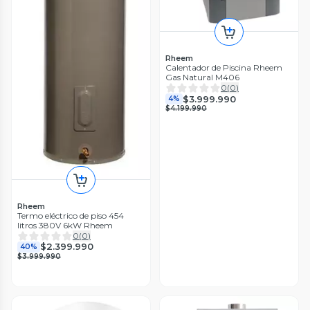
Rheem
Calentador de Piscina Rheem
Gas Natural M406
0
(
0
)
$3.999.990
4%
$4.199.990
Rheem
Termo eléctrico de piso 454
litros 380V 6kW Rheem
0
(
0
)
$2.399.990
40%
$3.999.990