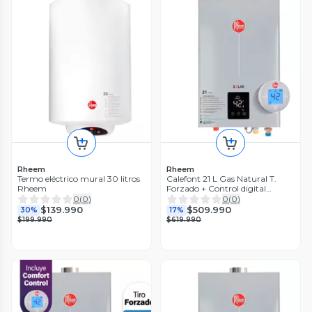
Rheem
Rheem
Termo eléctrico mural 30 litros
Calefont 21 L Gas Natural T.
Rheem
Forzado + Control digital
Rheem
0
(
0
)
0
(
0
)
$139.990
$509.990
30%
17%
$199.990
$619.990