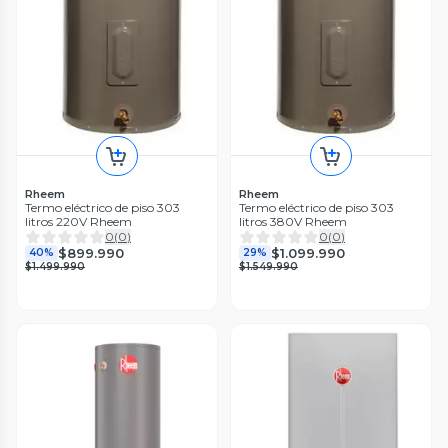
Rheem
Rheem
Termo eléctrico de piso 303
Termo eléctrico de piso 303
litros 220V Rheem
litros 380V Rheem
0
(
0
)
0
(
0
)
$899.990
$1.099.990
40%
29%
$1.499.990
$1.549.990