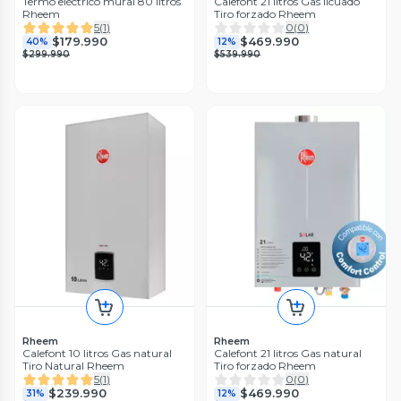
Termo eléctrico mural 80 litros
Calefont 21 litros Gas licuado
Rheem
Tiro forzado Rheem
5
(
1
)
0
(
0
)
$179.990
$469.990
40%
12%
$299.990
$539.990
Rheem
Rheem
Calefont 10 litros Gas natural
Calefont 21 litros Gas natural
Tiro Natural Rheem
Tiro forzado Rheem
5
(
1
)
0
(
0
)
$239.990
$469.990
31%
12%