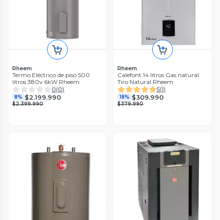
Rheem
Rheem
Termo Eléctrico de piso 500
Calefont 14 litros Gas natural
litros 380v 6kW Rheem
Tiro Natural Rheem
0
(
0
)
5
(
1
)
$2.199.990
$309.990
8%
18%
$2.399.990
$379.990