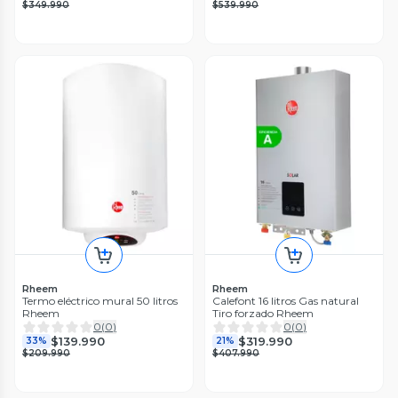
$349.990
$539.990
Rheem
Rheem
Termo eléctrico mural 50 litros
Calefont 16 litros Gas natural
Rheem
Tiro forzado Rheem
0
(
0
)
0
(
0
)
$139.990
$319.990
33%
21%
$209.990
$407.990