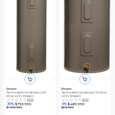
Rheem
Rheem
Termo eléctrico de piso 246
Termo eléctrico de piso 76 litros
litros 220V Rheem
220V Rheem
0
(
0
)
0
(
0
)
$759.990
$489.990
30%
5%
$1.099.990
$519.990