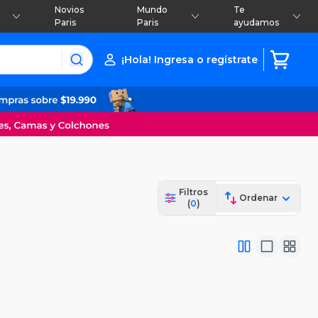
Novios
Mundo
Te
Paris
Paris
ayudamos
¡Hola! Ingresa o regístrate
Filtros
Ordenar
(
0
)