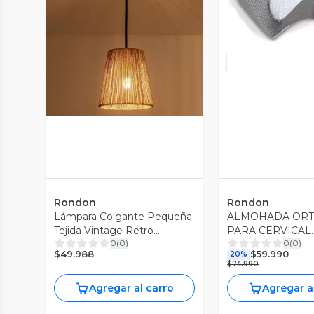
Vista P
Vista Previa
Rondon
Rondon
Lámpara Colgante Pequeña
ALMOHADA ORT
Tejida Vintage Retro
PARA CERVICAL
0
(
0
)
0
(
0
)
Bohemio Jhn
ERGONOMICA L
$49.988
$59.990
20%
$74.990
Agregar al carro
Agregar a