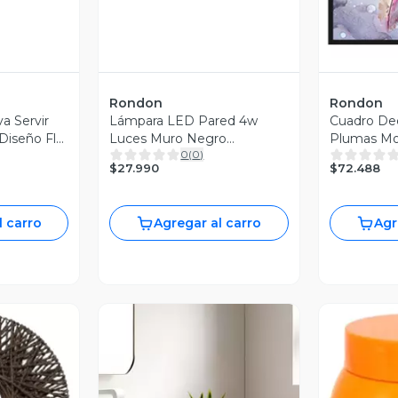
Rondon
Rondon
a Servir
Lámpara LED Pared 4w
Cuadro Dec
Diseño Flor
Luces Muro Negro
Plumas Mo
0
(
0
)
Decorativa Jhn
Hogar Jhn
$27.990
$72.488
l carro
Agregar al carro
Agr