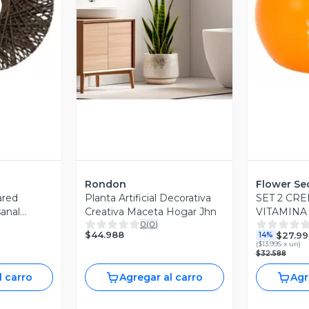
revia
V
Vista Previa
Rondon
Flower Se
ared
Planta Artificial Decorativa
SET 2 CR
sanal
Creativa Maceta Hogar Jhn
VITAMINA
0
(
0
)
UNIFICAR
$44.988
$27.99
14%
(
$13.995 x un
)
$32.588
l carro
Agregar al carro
Agr