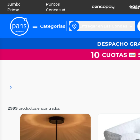
Jumbo
Puntos
Prime
Cencosud
Categorías
Entregar en Las Condes
2999
productos encontrados