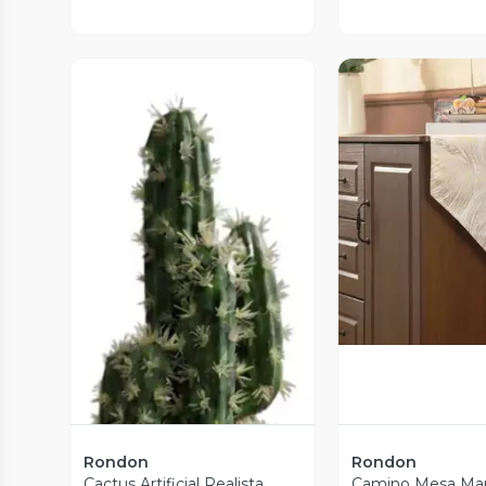
Vista P
Rondon
Rondon
Vista Previa
Cactus Artificial Realista
Camino Mesa Ma