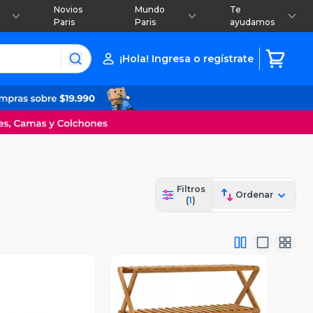
Novios
Mundo
Te
Paris
Paris
ayudamos
¡Hola! Ingresa o regístrate
Filtros
Ordenar
(
1
)