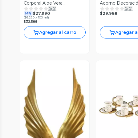
Corporal Aloe Vera
Adorno Decoraci
0
(
0
)
0
(
0
)
Hidratante Lau
Jhn
$29.988
$27.990
14%
(
$6.220 x 100 ml
)
$32.588
Agregar al carro
Agregar a
Vista P