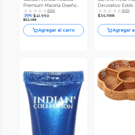
Premium Maceta Diseño
Decorativo Estilo
0
(
0
)
0
(
0
)
Moderno AJ
Elegante Jhn
$34.988
$41.990
20%
$52.488
Agregar al carro
Agregar a
Vista P