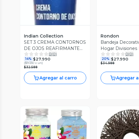
Indian Collection
Rondon
SET 3 CREMA CONTORNOS
Bandeja Decorativ
DE OJOS REAFIRMANTE
Hogar Divisiones 
0
(
0
)
0
(
0
)
HOMBRES LAU
Jhn
$27.990
$27.990
14%
20%
(
$9.330 x un
)
$34.988
$32.588
Vista Previa
Agregar al carro
Agregar a
Vista Previa