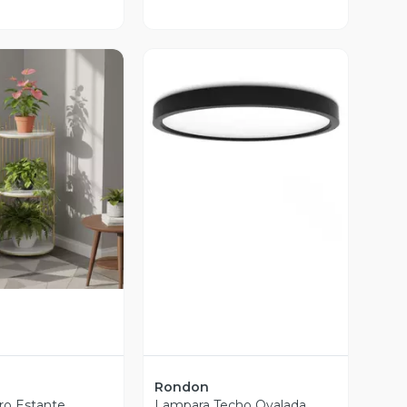
Vista Previa
ista Previa
Rondon
ro Estante
Lampara Techo Ovalada