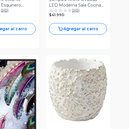
 Esquinero
LED Moderna Sala Cocina
0
(
0
)
0
(
0
)
iento Jhn
Lau
$41.990
egar al carro
Agregar al carro
Vista Previa
ista Previa