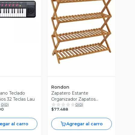
ista Previa
Vista Previa
Rondon
ano Teclado
Zapatero Estante
ños 32 Teclas Lau
Organizador Zapatos
0
(
0
)
0
(
0
)
Multifuncional Jhn
$77.488
90
egar al carro
Agregar al carro