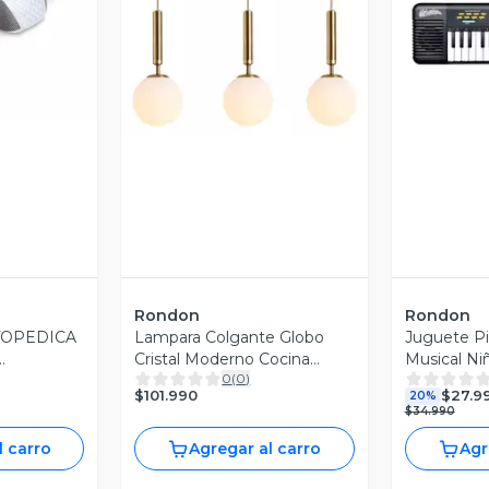
revia
Vista Previa
V
Rondon
Rondon
OPEDICA
Lampara Colgante Globo
Juguete Pi
Cristal Moderno Cocina
Musical Ni
0
(
0
)
AU
Hogar Lau
$101.990
$27.9
20%
$34.990
l carro
Agregar al carro
Agr