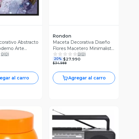
Rondon
orativo Abstracto
Maceta Decorativa Diseño
derno Arte
Flores Macetero Minimalista
0
(
0
)
0
(
0
)
Jhn
$27.990
20%
$34.988
egar al carro
Agregar al carro