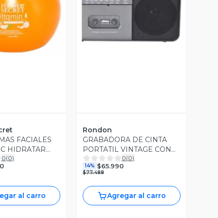
Vista Previa
ista Previa
cret
Rondon
EMAS FACIALES
GRABADORA DE CINTA
 C HIDRATAR
PORTATIL VINTAGE CON
0
(
0
)
0
(
0
)
 LAU
RADIO AM/FM LAU
0
$65.990
14%
$77.488
egar al carro
Agregar al carro