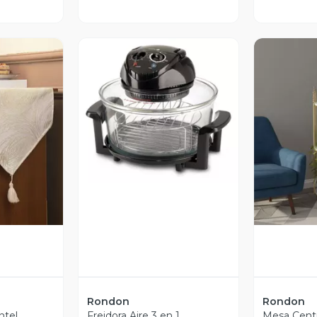
Vista Previa
revia
V
Rondon
Rondon
ntel
Freidora Aire 3 en 1
Mesa Cent