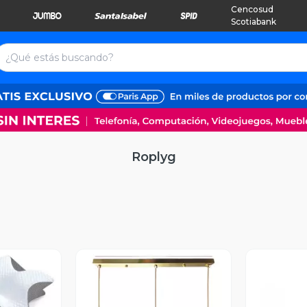
Cencosud
Scotiabank
Roplyg