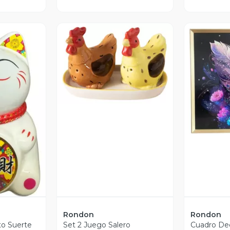
Vista Previa
V
revia
Rondon
Rondon
to Suerte
Set 2 Juego Salero
Cuadro De