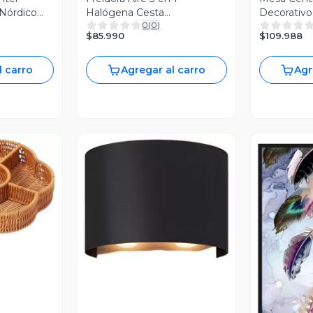
 Nórdico
Halógena Cesta
Decorativo
0
(
0
)
Antiadherente Horno Jhn
Almacenam
$85.990
$109.988
l carro
Agregar al carro
Agr
revia
Vista Previa
V