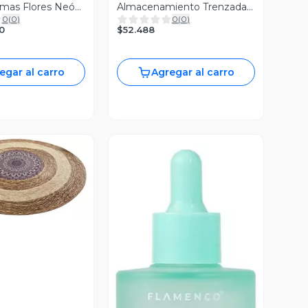
umas Flores Neón
Almacenamiento Trenzada
0
(
0
)
0
(
0
)
Jhn
$52.488
0
egar al carro
Agregar al carro
ista Previa
Vista Previa