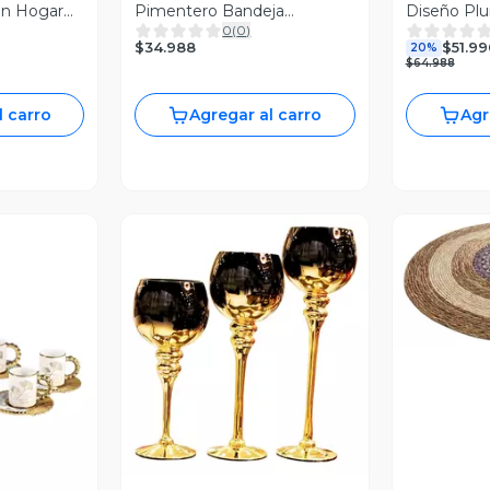
ón Hogar
Pimentero Bandeja
Diseño Pl
0
(
0
)
Elegante Hogar Jhn
Jhn
$34.988
$51.99
20%
$64.988
l carro
Agregar al carro
Agr
V
Vista Previa
revia