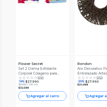
Vista P
Flower Secret
Rondon
Set 2 Crema Exfoliante
Aro Decorativo P
Corporal Colageno para
Entrelazado Arte
0
(
0
)
0
(
0
)
Hombres Lau
Moderno AJ
$27.990
$27.990
14%
20%
(
$4.665 x 100 ml
)
$34.988
$32.588
Agregar al carro
Agregar a