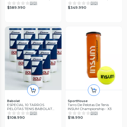
GRIP 3
3
0
(
0
)
0
(
0
)
$589.990
$349.990
Babolat
SportHouse
ESPECIAL 10 TARROS
Tarro De Pelotas De Tenis
PELOTAS TENIS BABOLAT
INSUM Championship - X3
GOLD CHAMPIONSHIP - 3
0
(
0
)
0
(
0
)
UNIDADES POR TARRO
$108.990
$18.990