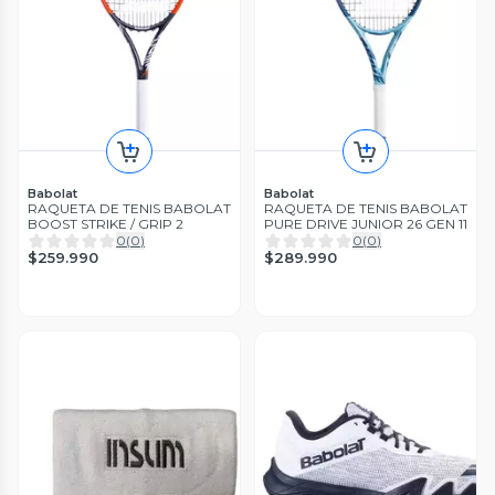
Babolat
Babolat
RAQUETA DE TENIS BABOLAT
RAQUETA DE TENIS BABOLAT
BOOST STRIKE / GRIP 2
PURE DRIVE JUNIOR 26 GEN 11
0
(
0
)
0
(
0
)
$259.990
$289.990