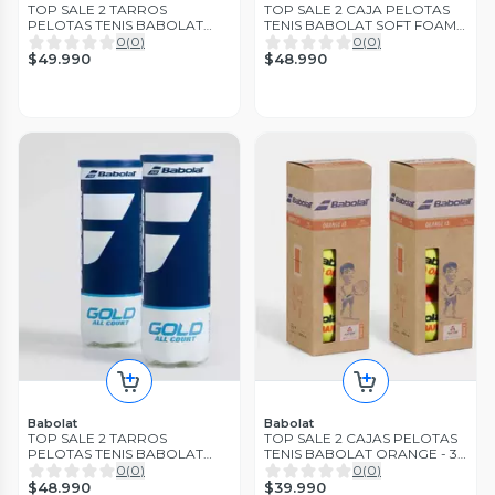
TOP SALE 2 TARROS
TOP SALE 2 CAJA PELOTAS
PELOTAS TENIS BABOLAT
TENIS BABOLAT SOFT FOAM -
TEAM - 3 UNIDADES POR
3 UNIDADES POR CAJA
0
(
0
)
0
(
0
)
TARRO
$49.990
$48.990
Babolat
Babolat
TOP SALE 2 TARROS
TOP SALE 2 CAJAS PELOTAS
PELOTAS TENIS BABOLAT
TENIS BABOLAT ORANGE - 3
GOLD ALL COURT - 4
UNIDADES POR CAJA
0
(
0
)
0
(
0
)
UNIDADES POR TARRO
$48.990
$39.990