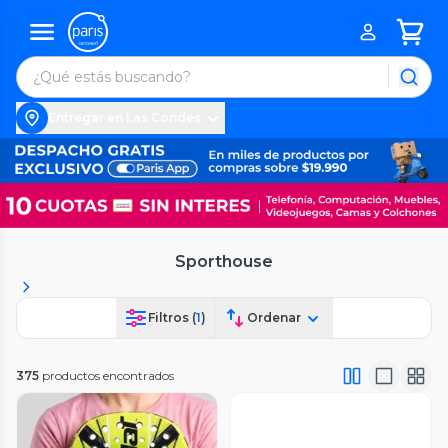
Entregar en Las Condes
Sporthouse
Filtros (
1
)
Ordenar
375
productos encontrados