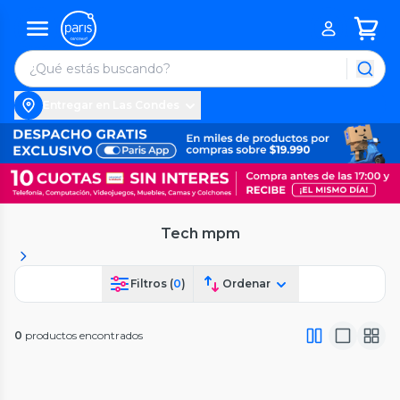
Entregar en Las Condes
Tech mpm
Filtros (
0
)
Ordenar
0
productos encontrados