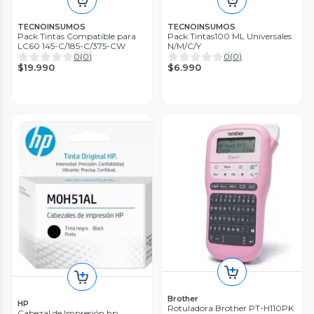
TECNOINSUMOS
TECNOINSUMOS
Pack Tintas Compatible para
Pack Tintas100 ML Universales
LC60 145-C/185-C/375-CW
N/M/C/Y
0
(
0
)
0
(
0
)
$19.990
$6.990
Brother
HP
Rotuladora Brother PT-H110PK
Cabezal de Impresión hp