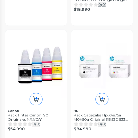
0
(
0
)
$18.990
Canon
HP
Pack Tintas Canon 190
Pack Cabezales Hp X4e75a
Originales N/M/C/Y
M0h50a Original 515 530 533
615
0
(
0
)
0
(
0
)
$54.990
$84.990