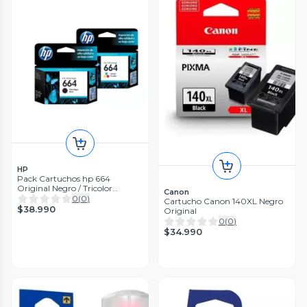
HP
Pack Cartuchos hp 664
Original Negro / Tricolor
Canon
1115/2135
0
(
0
)
Cartucho Canon 140XL Negro
$38.990
Original
0
(
0
)
$34.990