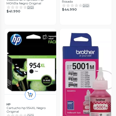
Rosada
M0h51a Negro Original
0
(
0
)
0
(
0
)
$44.990
$41.990
HP
Cartucho hp 954XL Negro
Original
0
(
0
)