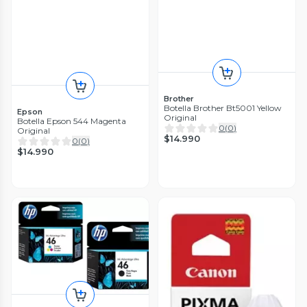
Brother
Botella Brother Bt5001 Yellow
Epson
Original
Botella Epson 544 Magenta
0
(
0
)
Original
$14.990
0
(
0
)
$14.990