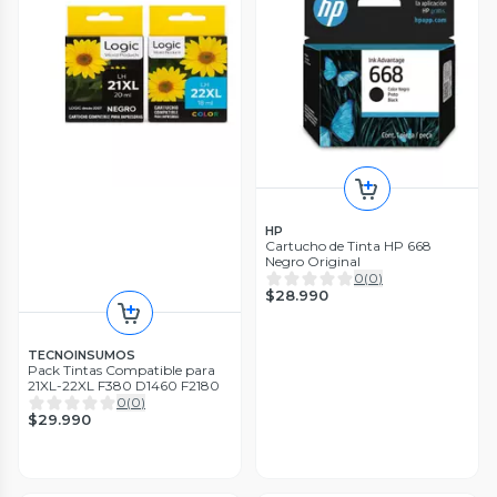
HP
Cartucho de Tinta HP 668
Negro Original
0
(
0
)
$28.990
TECNOINSUMOS
Pack Tintas Compatible para
21XL-22XL F380 D1460 F2180
0
(
0
)
$29.990