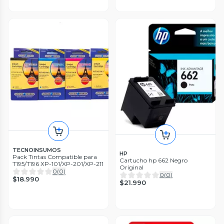
TECNOINSUMOS
HP
Pack Tintas Compatible para
Cartucho hp 662 Negro
T195/T196 XP-101/XP-201/XP-211
Original
0
(
0
)
0
(
0
)
$18.990
$21.990