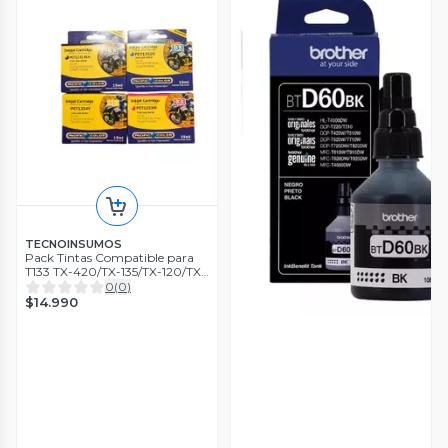
TECNOINSUMOS
Pack Tintas Compatible para
T133 TX-420/TX-135/TX-120/TX-
235
0
(
0
)
$14.990