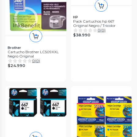
HP
Pack Cartuchos hp 667
Original Negro / Tricolor
0
(
0
)
$38.990
Brother
Cartucho Brother LC509XXL
Negro Original
0
(
0
)
$24.990