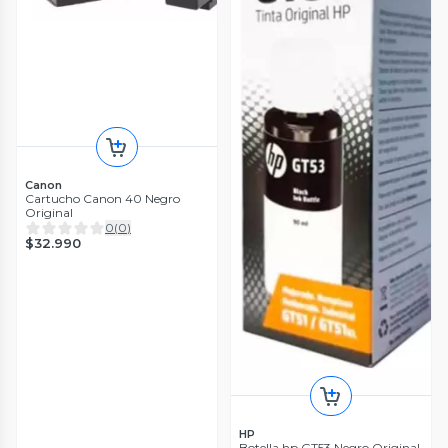
Canon
Cartucho Canon 40 Negro
Original
0
(
0
)
$32.990
HP
Botella hp GT53 Negro Original