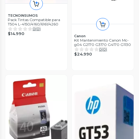
TECNOINSUMOS
Pack Tintas Compatible para
T504 L-4150/4160/6161/4260
0
(
0
)
$14.990
Canon
Kit Mantenimiento Canon Mc-
g04 G2170 G3170 G4170 G1130
0
(
0
)
$24.990