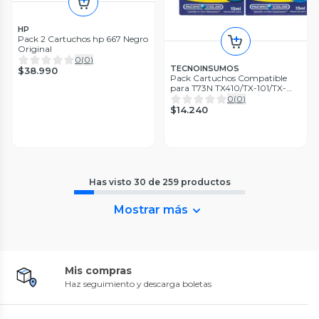
HP
Pack 2 Cartuchos hp 667 Negro
Original
0
(
0
)
TECNOINSUMOS
$38.990
Pack Cartuchos Compatible
para T73N TX410/TX-101/TX-
220
0
(
0
)
$14.240
Has visto
30
de
259
productos
Mostrar más
Mis compras
Haz seguimiento y descarga boletas