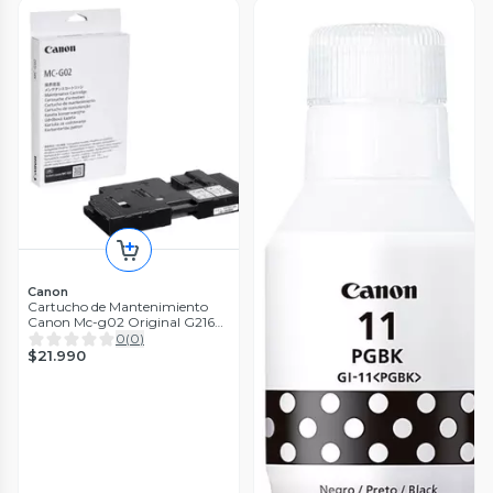
Canon
Cartucho de Mantenimiento
Canon Mc-g02 Original G2160
G3160
0
(
0
)
$21.990