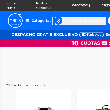
Jumbo
Puntos
Prime
Cencosud
Categorías
Entregar en Las Condes
759
productos encontrados