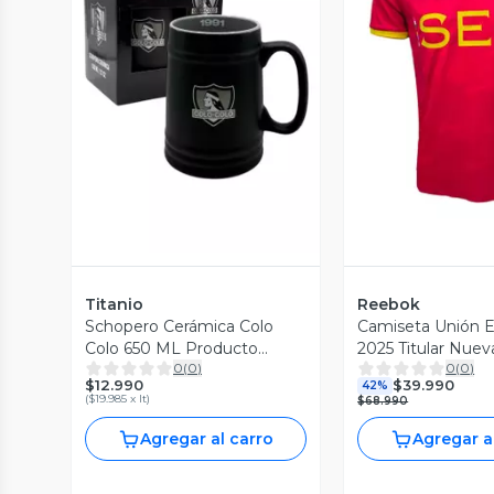
Vista Previa
Vista P
Titanio
Reebok
Schopero Cerámica Colo
Camiseta Unión 
Colo 650 ML Producto
2025 Titular Nue
0
(
0
)
0
(
0
)
Oficial
$12.990
$39.990
42%
(
$19.985 x lt
)
$68.990
Agregar al carro
Agregar a