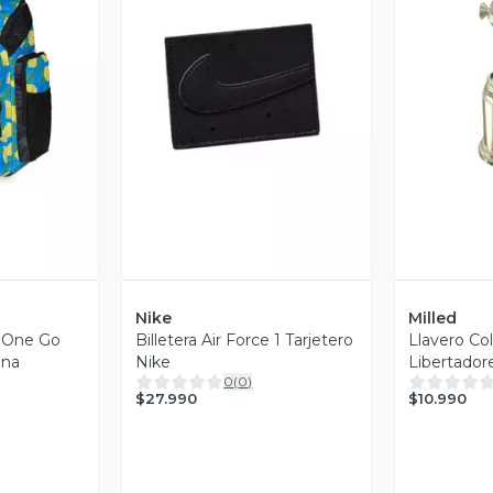
revia
Vista Previa
V
Nike
Milled
n One Go
Billetera Air Force 1 Tarjetero
Llavero Co
ena
Nike
Libertador
0
(
0
)
Original Mi
$27.990
$10.990