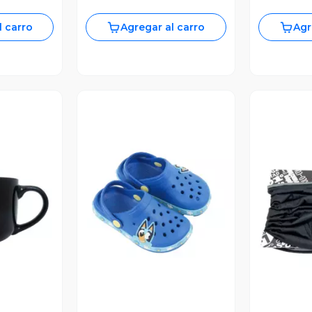
l carro
Agregar al carro
Agr
revia
Vista Previa
V