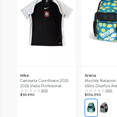
Vista Previa
Vista P
Nike
Arena
Camiseta Corinthians 2025
Mochila Natacio
2026 Visita Profesional
45ltrs Diseños Ar
0
(
0
)
0
(
0
)
Nueva Nike
$95.990
$104.990