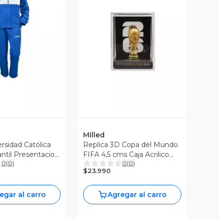
ista Previa
Vista Previa
Milled
rsidad Católica
Replica 3D Copa del Mundo
ntil Presentacion
FIFA 4,5 cms Caja Acrilico
0
(
0
)
0
(
0
)
Milled
$23.990
egar al carro
Agregar al carro