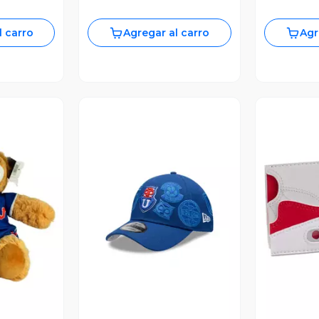
l carro
Agregar al carro
Agr
revia
Vista Previa
V