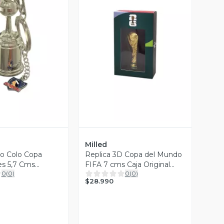
ista Previa
Vista Previa
Milled
lo Colo Copa
Replica 3D Copa del Mundo
es 5,7 Cms
FIFA 7 cms Caja Original
0
(
0
)
0
(
0
)
lled
Milled
$28.990