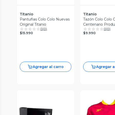
Titanio
Titanio
Pantuflas Colo Colo Nuevas
Tazón Colo Colo C
Original Titanio
Centenario Produc
0
(
0
)
0
(
0
)
$15.990
$9.990
Agregar al carro
Agregar a