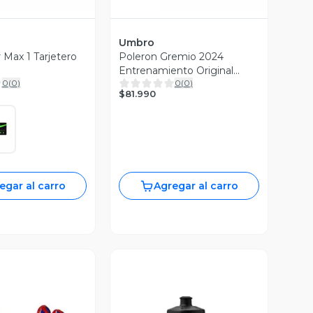
Umbro
r Max 1 Tarjetero
Poleron Gremio 2024
Entrenamiento Original
0
(
0
)
0
(
0
)
Umbro
$81.990
egar al carro
Agregar al carro