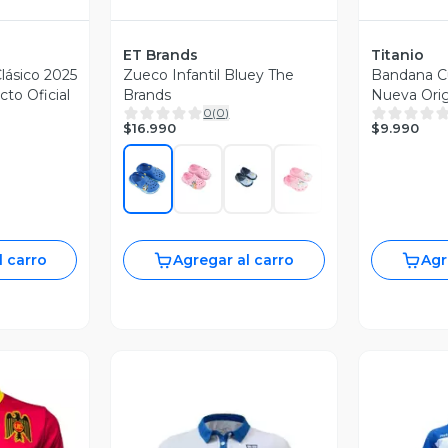
ET Brands
Titanio
lásico 2025
Zueco Infantil Bluey The
Bandana Cu
to Oficial
Brands
Nueva Origi
0
(
0
)
$16.990
$9.990
l carro
Agregar al carro
Agr