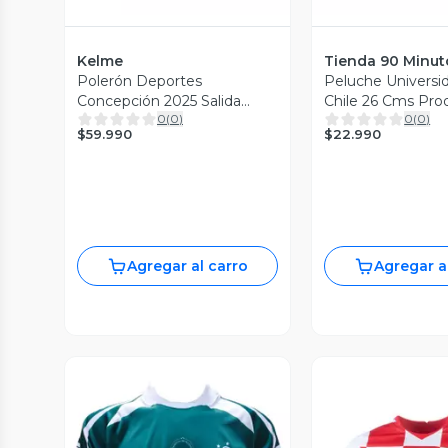
Kelme
Tienda 90 Minut
Polerón Deportes
Peluche Universi
Concepción 2025 Salida
Chile 26 Cms Pro
0
(
0
)
0
(
0
)
Retro Cierre Kelme
Nuevo Oficial
$59.990
$22.990
Agregar al carro
Agregar a