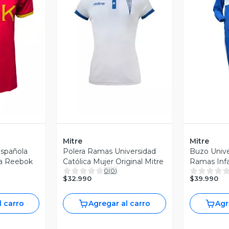
revia
Vista Previa
V
Mitre
Mitre
Española
Polera Ramas Universidad
Buzo Unive
va Reebok
Católica Mujer Original Mitre
Ramas Infa
0
(
0
)
Mitre
$32.990
$39.990
l carro
Agregar al carro
Agr