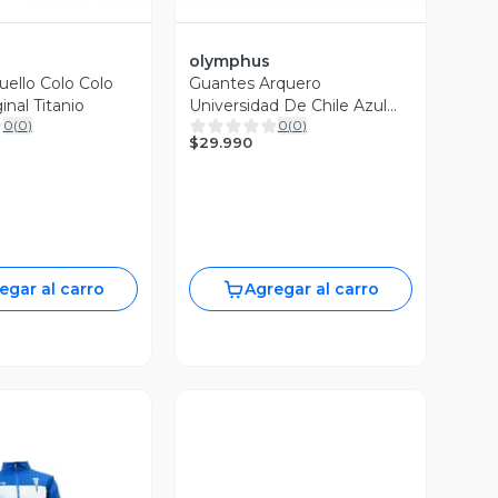
olymphus
ello Colo Colo
Guantes Arquero
nal Titanio
Universidad De Chile Azul
0
(
0
)
0
(
0
)
Niño Olymphus
$29.990
egar al carro
Agregar al carro