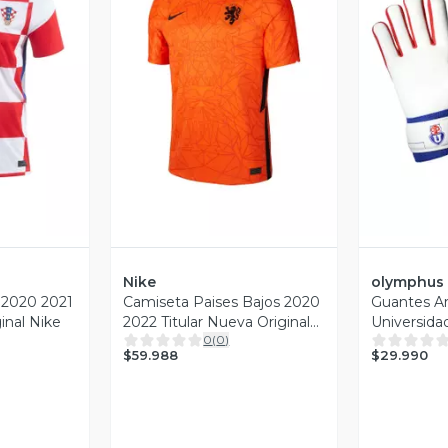
revia
Vista Previa
V
Nike
olymphus
 2020 2021
Camiseta Paises Bajos 2020
Guantes A
inal Nike
2022 Titular Nueva Original
Universida
0
(
0
)
Nike
Niño Olym
$59.988
$29.990