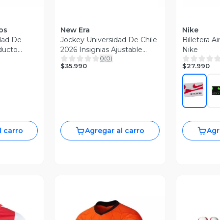
os
New Era
Nike
dad De
Jockey Universidad De Chile
Billetera Ai
ducto
2026 Insignias Ajustable
Nike
0
(
0
)
New Era
$35.990
$27.990
l carro
Agregar al carro
Agr