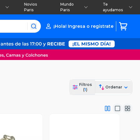
Novios
Mundo
Te
Paris
Paris
ayudamos
¡Hola! Ingresa o regístrate
Filtros
Ordenar
(
1
)