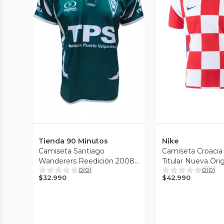
Vista Previa
Vista P
Tienda 90 Minutos
Nike
Camiseta Santiago
Camiseta Croacia
Wanderers Reedición 2008
Titular Nueva Orig
0
(
0
)
0
(
0
)
Titular Training
$32.990
$42.990