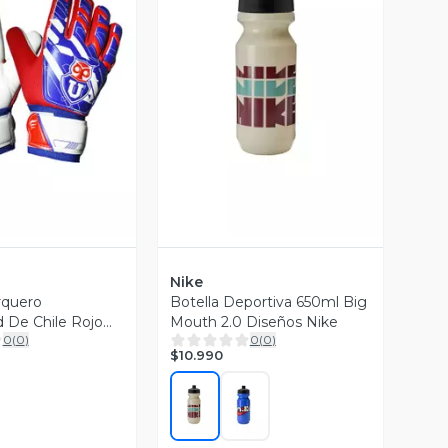
ista Previa
Vista Previa
Nike
rquero
Botella Deportiva 650ml Big
d De Chile Rojo
Mouth 2.0 Diseños Nike
0
(
0
)
0
(
0
)
phus
$10.990