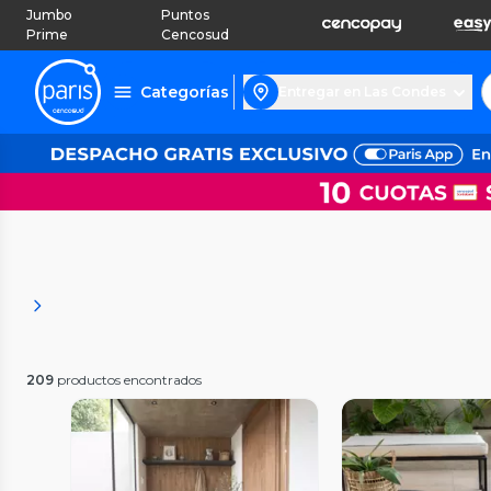
Jumbo
Puntos
Prime
Cencosud
Categorías
Entregar en Las Condes
209
productos encontrados