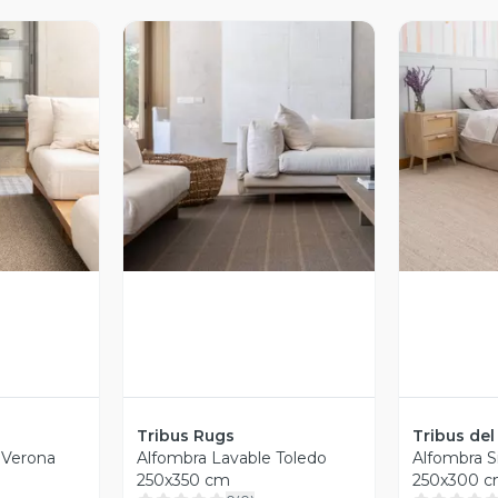
revia
Vista Previa
V
Tribus Rugs
Tribus de
 Verona
Alfombra Lavable Toledo
Alfombra S
250x350 cm
250x300 