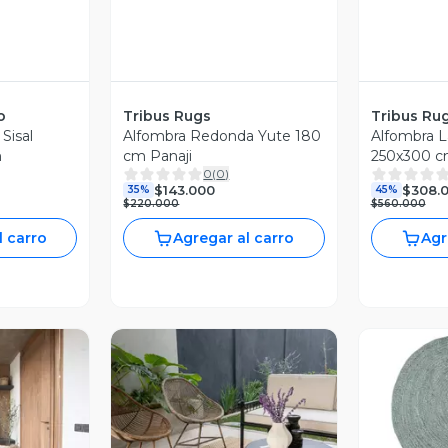
o
Tribus Rugs
Tribus Ru
 Sisal
Alfombra Redonda Yute 180
Alfombra L
m
cm Panaji
250x300 
0
(
0
)
$143.000
$308.
35%
45%
$220.000
$560.000
l carro
Agregar al carro
Agr
V