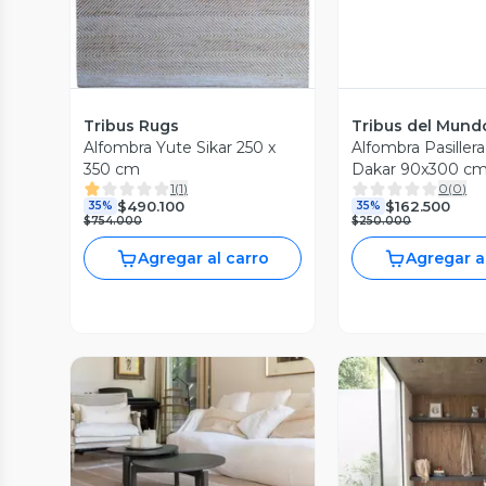
Tribus Rugs
Tribus del Mund
Alfombra Yute Sikar 250 x
Alfombra Pasillera
350 cm
Dakar 90x300 c
1
(
1
)
0
(
0
)
$490.100
$162.500
35%
35%
$754.000
$250.000
Agregar al carro
Agregar a