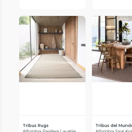
Vista Previa
Vista P
Tribus Rugs
Tribus del Mund
Alfombra Pasillera Lavable
Alfombra Sisal Ki