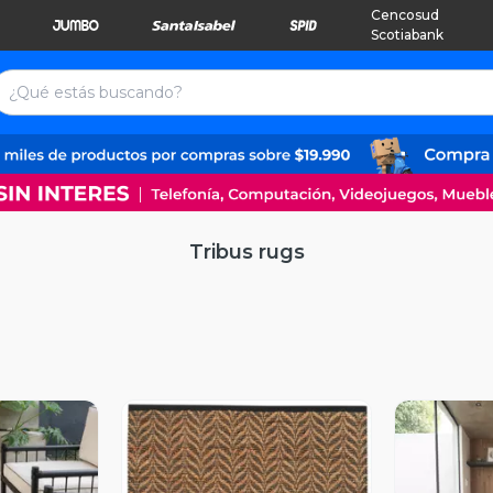
Cencosud
Scotiabank
Tribus rugs