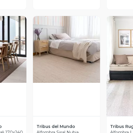
revia
Vista Previa
V
o
Tribus del Mundo
Tribus Ru
gali 170x240
Alfombra Sisal Nubia
Alfombra L