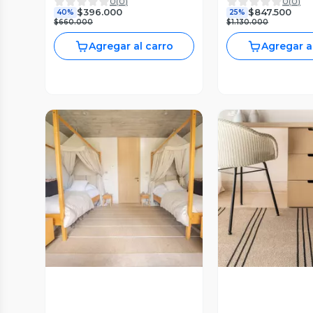
0
(
0
)
0
(
0
)
$396.000
$847.500
40%
25%
$660.000
$1.130.000
Agregar al carro
Agregar a
Vista Previa
Vista P