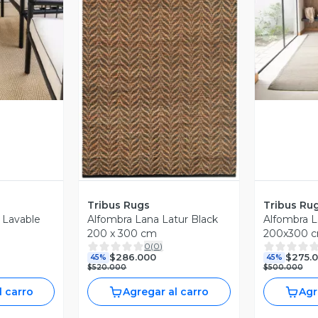
revia
V
Vista Previa
Tribus Rugs
Tribus Ru
a Lavable
Alfombra Lana Latur Black
Alfombra L
200 x 300 cm
200x300 
0
(
0
)
$286.000
$275.
45%
45%
$520.000
$500.000
l carro
Agregar al carro
Agr