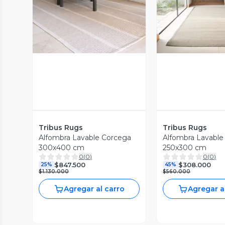
Vista Previa
Vista P
Tribus Rugs
Tribus Rugs
Alfombra Lavable Corcega
Alfombra Lavable
300x400 cm
250x300 cm
0
(
0
)
0
(
0
)
$847.500
$308.000
25%
45%
$1.130.000
$560.000
Agregar al carro
Agregar a