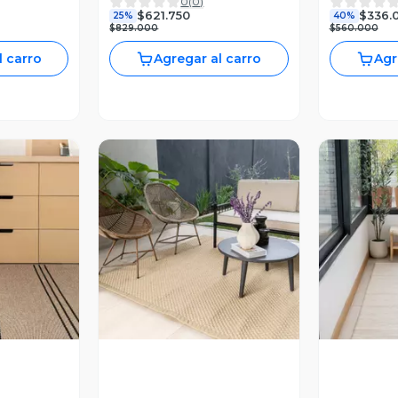
0
(
0
)
$621.750
$336.
25%
40%
$829.000
$560.000
l carro
Agregar al carro
Agr
revia
Vista Previa
V