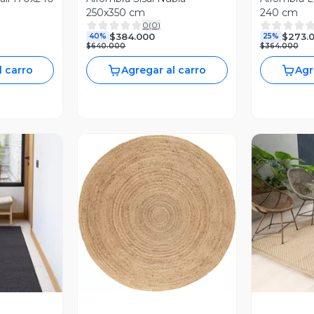
250x350 cm
240 cm
0
(
0
)
$384.000
$273.
40%
25%
$640.000
$364.000
l carro
Agregar al carro
Agr
revia
Vista Previa
V