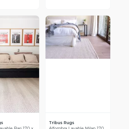
Vista Previa
ista Previa
gs
Tribus Rugs
avable Bari 170 x
Alfombra Lavable Milan 170