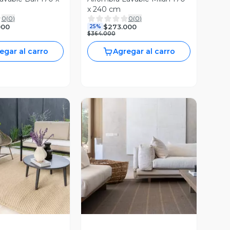
x 240 cm
0
(
0
)
0
(
0
)
000
$273.000
25%
$364.000
egar al carro
Agregar al carro
ista Previa
Vista Previa