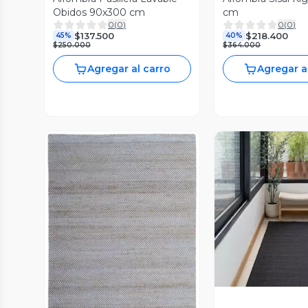
Obidos 90x300 cm
cm
0
(
0
)
0
(
0
)
$137.500
$218.400
45%
40%
$250.000
$364.000
Agregar al carro
Agregar a
Vista P
Vista Previa