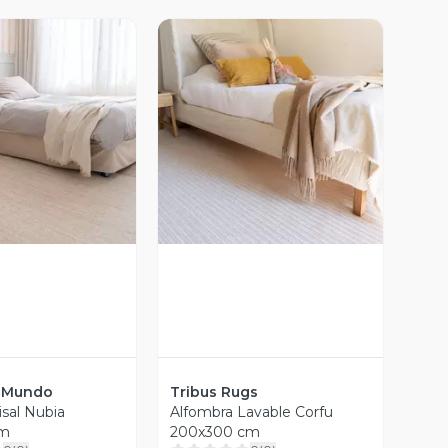
ista Previa
Vista Previa
l Mundo
Tribus Rugs
isal Nubia
Alfombra Lavable Corfu
cm
200x300 cm