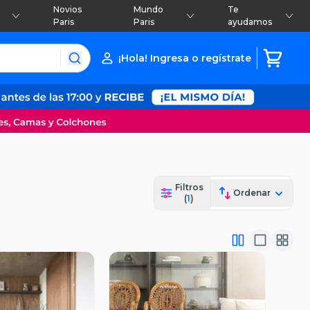
Novios
Mundo
Te
Paris
Paris
ayudamos
¡Hola! Ingresa o regístrate
Filtros
Ordenar
(
1
)