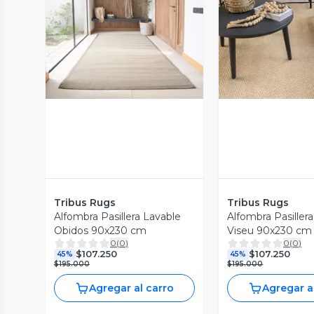
Vista Previa
Vista P
Tribus Rugs
Tribus Rugs
Alfombra Pasillera Lavable
Alfombra Pasiller
Obidos 90x230 cm
Viseu 90x230 cm
0
(
0
)
0
(
0
)
$107.250
$107.250
45%
45%
$195.000
$195.000
Agregar al carro
Agregar a