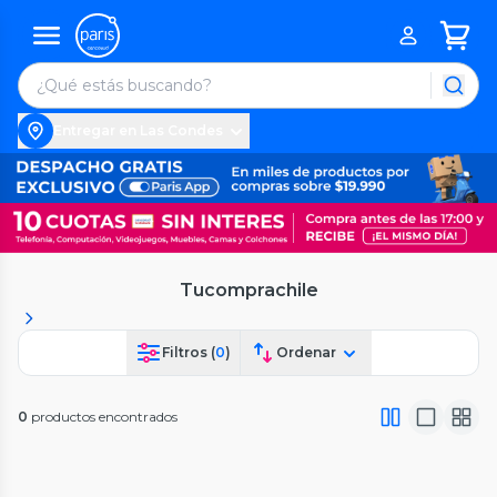
Entregar en Las Condes
Tucomprachile
Filtros (
0
)
Ordenar
0
productos encontrados